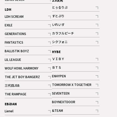
2.5次元
記事
とぅるりぶ
LDH
記事
すとぷり
LDH SCREAM
記事
記事
いれいす
EXILE
ギャラリー
記事
記事
カラフルピーチ
GENERATIONS
ギャラリー
記事
記事
シクフォニ
FANTASTICS
記事
記事
BALLISTIK BOYZ
HYBE
記事
ＶＩＢＹ
LIL LEAGUE
記事
記事
ＢＴＳ
WOLF HOWL HARMONY
記事
記事
ENHYPEN
THE JET BOY BANGERZ
記事
記事
TOMORROW X TOGETHER
三代目JSB
記事
記事
SEVENTEEN
THE RAMPAGE
ギャラリー
記事
記事
BOYNEXTDOOR
EBiDAN
ギャラリー
記事
&TEAM
Lienel
記事
記事