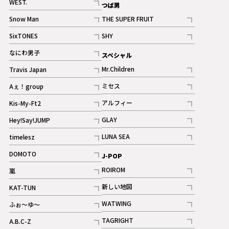
WEST.
つば男
記事
Snow Man
THE SUPER FRUIT
記事
記事
SixTONES
SHY
ギャラリー
ギャラリー
記事
記事
なにわ男子
スペシャル
ギャラリー
記事
Mr.Children
Travis Japan
記事
記事
ミセス
Aぇ！group
記事
記事
アルフィー
Kis-My-Ft2
記事
記事
GLAY
Hey!Say!JUMP
ギャラリー
記事
記事
LUNA SEA
timelesz
記事
記事
DOMOTO
J-POP
記事
ROIROM
嵐
記事
記事
新しい地図
KAT-TUN
記事
記事
WATWING
ふぉ～ゆ～
記事
記事
TAGRIGHT
A.B.C-Z