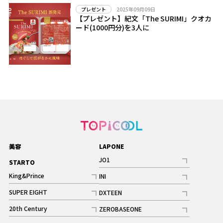
2025年09月09日
プレゼント
【プレゼント】紀文「The SURIMI」クオカ
ード(1000円分)を3人に
美容
LAPONE
JO1
STARTO
記事
King&Prince
INI
ギャラリー
記事
記事
SUPER EIGHT
DXTEEN
ギャラリー
記事
記事
20th Century
ZEROBASEONE
ギャラリー
記事
記事