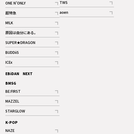
TWS
ONE N’ONLY
ギャラリー
記事
記事
aoen
超特急
記事
記事
M!LK
ギャラリー
記事
原因は自分にある。
記事
SUPER★DRAGON
記事
BUDDiiS
記事
ICEx
記事
EBiDAN NEXT
BMSG
BE:FIRST
記事
MAZZEL
ギャラリー
記事
STARGLOW
ギャラリー
記事
K-POP
NAZE