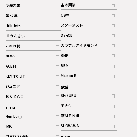
記事
記事
吉本興業
少年忍者
ギャラリー
記事
記事
OWV
美 少年
記事
記事
スターダスト
HiHi Jets
ギャラリー
記事
記事
Da-iCE
Lil かんさい
記事
記事
カラフルダイヤモンド
7 MEN 侍
記事
記事
BMK
NEWS
記事
記事
BBM
ACEes
ギャラリー
記事
記事
Maison B
KEY TO LIT
ギャラリー
記事
記事
ジュニア
歌謡
ギャラリー
記事
SHiZUKU
Ｂ＆ＺＡＩ
記事
記事
モナキ
TOBE
記事
華ＭＥＮ組
Number_i
記事
記事
SHOW-WA
IMP.
記事
記事
CLASS SEVEN