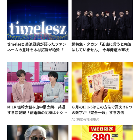
timelesz 菊池風磨が語ったファン
超特急・タカシ「正直に言うと完治
ネームの意味を木村拓哉が絶賛「考
はしていません」 今年発症の帯状疱
えてるな」「素敵だと思います」
疹(ほうしん)の症状について本心告
白 後遺症も語る
M!LK 塩崎太智&山中柔太朗、共通
８月のロト6はこの方法で買え!!６つ
する恋愛観「結婚前の同棲はナシ」
の数字が『完全一致』する方法
と明かすも最後は決意がグラグラ?
AD(株式会社MURA)