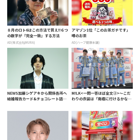
８月のロト6はこの方法で買え!!６つ
アマゾン1位「このお茶ガチです」
の数字が『完全一致』する方法
噂のお茶
AD(株式会社MURA)
AD(ハーブ健康本舗)
NEWS加藤シゲアキから関係各所へ
M!LK<一問一答ほぼ全文②>～こだ
結婚報告カード&チョコレート詰め
わりの衣装は「南極に行けるかなと
合わせ、小説家らしく哲学者の名言
いうくらい厚着」～
も添えて