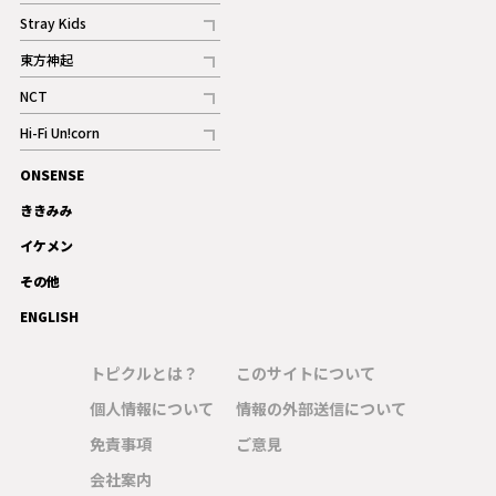
記事
Stray Kids
記事
東方神起
記事
NCT
記事
Hi-Fi Un!corn
記事
ONSENSE
ギャラリー
ききみみ
イケメン
その他
ENGLISH
トピクルとは？
このサイトについて
個人情報について
情報の外部送信について
免責事項
ご意見
会社案内