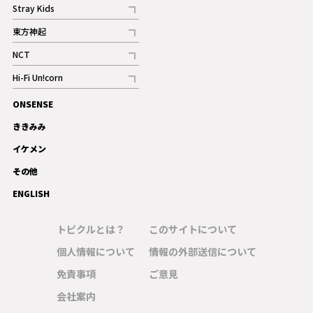
記事
Stray Kids
記事
東方神起
記事
NCT
記事
Hi-Fi Un!corn
記事
ONSENSE
ギャラリー
ききみみ
イケメン
その他
ENGLISH
トピクルとは？
このサイトについて
個人情報について
情報の外部送信について
免責事項
ご意見
会社案内