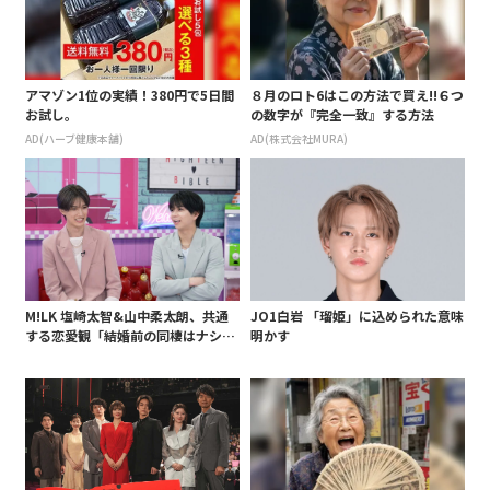
アマゾン1位の実績！380円で5日間
８月のロト6はこの方法で買え!!６つ
お試し。
の数字が『完全一致』する方法
AD(ハーブ健康本舗)
AD(株式会社MURA)
M!LK 塩崎太智&山中柔太朗、共通
JO1白岩 「瑠姫」に込められた意味
する恋愛観「結婚前の同棲はナシ」
明かす
と明かすも最後は決意がグラグラ?