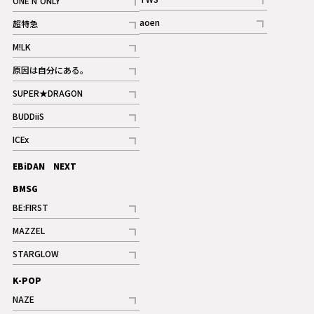
ONE N’ONLY
ギャラリー
記事
記事
aoen
超特急
記事
記事
M!LK
ギャラリー
記事
原因は自分にある。
記事
SUPER★DRAGON
記事
BUDDiiS
記事
ICEx
記事
EBiDAN NEXT
BMSG
BE:FIRST
記事
MAZZEL
ギャラリー
記事
STARGLOW
ギャラリー
記事
K-POP
NAZE