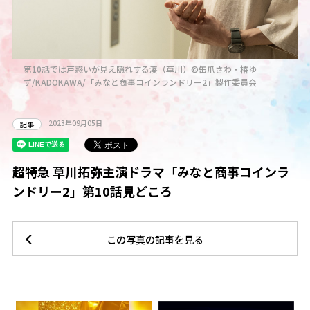
第10話では戸惑いが見え隠れする湊（草川）©缶爪さわ・椿ゆ
ず/KADOKAWA/「みなと商事コインランドリー2」製作委員会
2023年09月05日
記事
超特急 草川拓弥主演ドラマ「みなと商事コインラ
ンドリー2」第10話見どころ
この写真の記事を見る