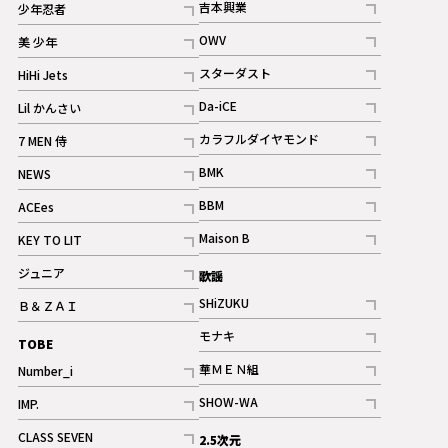
吉本興業
少年忍者
ギャラリー
記事
記事
OWV
美 少年
記事
記事
スターダスト
HiHi Jets
ギャラリー
記事
記事
Da-iCE
Lil かんさい
記事
記事
カラフルダイヤモンド
7 MEN 侍
記事
記事
BMK
NEWS
記事
記事
BBM
ACEes
ギャラリー
記事
記事
Maison B
KEY TO LIT
ギャラリー
記事
記事
ジュニア
歌謡
ギャラリー
記事
SHiZUKU
Ｂ＆ＺＡＩ
記事
記事
モナキ
TOBE
記事
華ＭＥＮ組
Number_i
記事
記事
SHOW-WA
IMP.
記事
記事
CLASS SEVEN
2.5次元