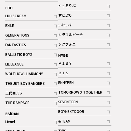
記事
とぅるりぶ
LDH
記事
すとぷり
LDH SCREAM
記事
記事
いれいす
EXILE
ギャラリー
記事
記事
カラフルピーチ
GENERATIONS
ギャラリー
記事
記事
シクフォニ
FANTASTICS
記事
記事
BALLISTIK BOYZ
HYBE
記事
ＶＩＢＹ
LIL LEAGUE
記事
記事
ＢＴＳ
WOLF HOWL HARMONY
記事
記事
ENHYPEN
THE JET BOY BANGERZ
記事
記事
TOMORROW X TOGETHER
三代目JSB
記事
記事
SEVENTEEN
THE RAMPAGE
ギャラリー
記事
記事
BOYNEXTDOOR
EBiDAN
ギャラリー
記事
&TEAM
Lienel
記事
記事
TWS