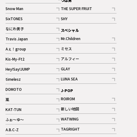
つば男
記事
Snow Man
THE SUPER FRUIT
記事
記事
SixTONES
SHY
ギャラリー
ギャラリー
記事
記事
なにわ男子
スペシャル
ギャラリー
記事
Mr.Children
Travis Japan
記事
記事
ミセス
Aぇ！group
記事
記事
アルフィー
Kis-My-Ft2
記事
記事
GLAY
Hey!Say!JUMP
ギャラリー
記事
記事
LUNA SEA
timelesz
記事
記事
DOMOTO
J-POP
記事
ROIROM
嵐
記事
記事
新しい地図
KAT-TUN
記事
記事
WATWING
ふぉ～ゆ～
記事
記事
TAGRIGHT
A.B.C-Z
記事
記事