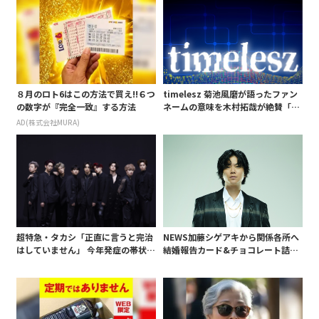
８月のロト6はこの方法で買え!!６つ
timelesz 菊池風磨が語ったファン
の数字が『完全一致』する方法
ネームの意味を木村拓哉が絶賛「考
えてるな」「素敵だと思います」
AD(株式会社MURA)
超特急・タカシ「正直に言うと完治
NEWS加藤シゲアキから関係各所へ
はしていません」 今年発症の帯状疱
結婚報告カード&チョコレート詰め
疹(ほうしん)の症状について本心告
合わせ、小説家らしく哲学者の名言
白 後遺症も語る
も添えて