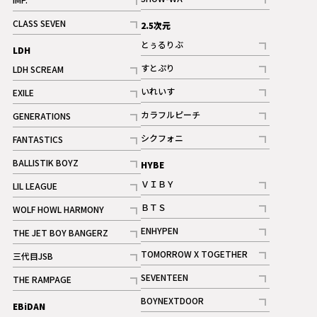
記事
記事
CLASS SEVEN
2.5次元
記事
とぅるりぶ
LDH
記事
すとぷり
LDH SCREAM
記事
記事
いれいす
EXILE
ギャラリー
記事
記事
カラフルピーチ
GENERATIONS
ギャラリー
記事
記事
シクフォニ
FANTASTICS
記事
記事
BALLISTIK BOYZ
HYBE
記事
ＶＩＢＹ
LIL LEAGUE
記事
記事
ＢＴＳ
WOLF HOWL HARMONY
記事
記事
ENHYPEN
THE JET BOY BANGERZ
記事
記事
TOMORROW X TOGETHER
三代目JSB
記事
記事
SEVENTEEN
THE RAMPAGE
ギャラリー
記事
記事
BOYNEXTDOOR
EBiDAN
ギャラリー
記事