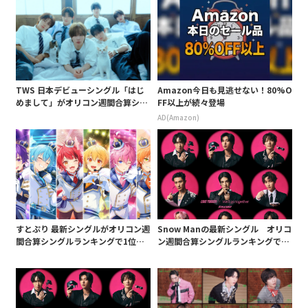
TWS 日本デビューシングル「はじ
Amazon今日も見逃せない！80%O
めまして」がオリコン週間合算シン
FF以上が続々登場
グルランキングで1位獲得
AD(Amazon)
すとぷり 最新シングルがオリコン週
Snow Manの最新シングル オリコ
間合算シングルランキングで1位を
ン週間合算シングルランキングでグ
獲得!
ループ通算9作目の1位