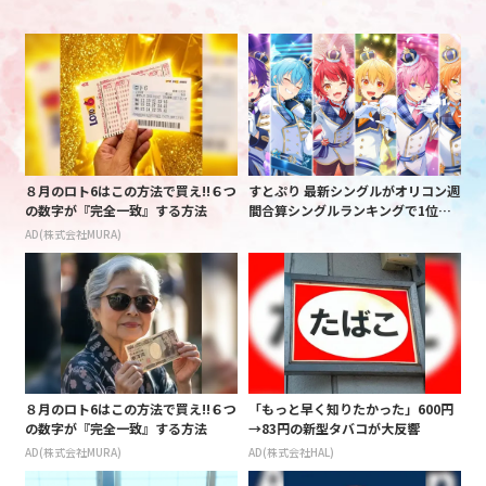
８月のロト6はこの方法で買え!!６つ
すとぷり 最新シングルがオリコン週
の数字が『完全一致』する方法
間合算シングルランキングで1位を
獲得!
AD(株式会社MURA)
８月のロト6はこの方法で買え!!６つ
「もっと早く知りたかった」600円
の数字が『完全一致』する方法
→83円の新型タバコが大反響
AD(株式会社MURA)
AD(株式会社HAL)