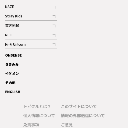
NAZE
記事
Stray Kids
記事
東方神起
記事
NCT
記事
Hi-Fi Un!corn
記事
ONSENSE
ギャラリー
ききみみ
イケメン
その他
ENGLISH
トピクルとは？
このサイトについて
個人情報について
情報の外部送信について
免責事項
ご意見