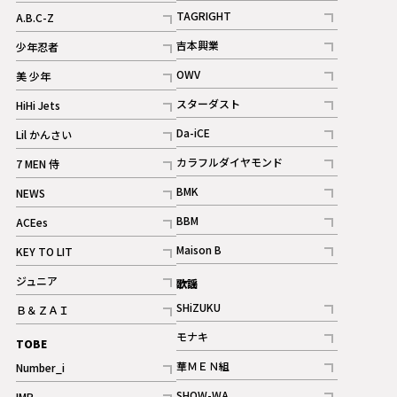
記事
記事
TAGRIGHT
A.B.C-Z
記事
記事
吉本興業
少年忍者
ギャラリー
記事
記事
OWV
美 少年
記事
記事
スターダスト
HiHi Jets
ギャラリー
記事
記事
Da-iCE
Lil かんさい
記事
記事
カラフルダイヤモンド
7 MEN 侍
記事
記事
BMK
NEWS
記事
記事
BBM
ACEes
ギャラリー
記事
記事
Maison B
KEY TO LIT
ギャラリー
記事
記事
ジュニア
歌謡
ギャラリー
記事
SHiZUKU
Ｂ＆ＺＡＩ
記事
記事
モナキ
TOBE
記事
華ＭＥＮ組
Number_i
記事
記事
SHOW-WA
IMP.