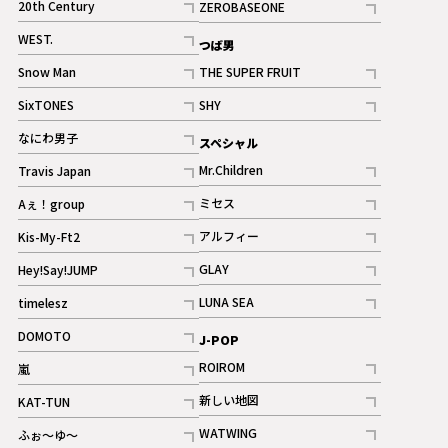
20th Century
ZEROBASEONE
ギャラリー
記事
記事
WEST.
つば男
記事
Snow Man
THE SUPER FRUIT
記事
記事
SixTONES
SHY
ギャラリー
ギャラリー
記事
記事
なにわ男子
スペシャル
ギャラリー
記事
Mr.Children
Travis Japan
記事
記事
ミセス
Aぇ！group
記事
記事
アルフィー
Kis-My-Ft2
記事
記事
GLAY
Hey!Say!JUMP
ギャラリー
記事
記事
LUNA SEA
timelesz
記事
記事
DOMOTO
J-POP
記事
ROIROM
嵐
記事
記事
新しい地図
KAT-TUN
記事
記事
WATWING
ふぉ～ゆ～