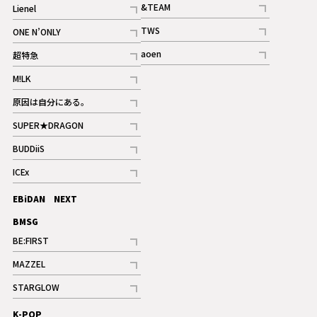
&TEAM
Lienel
記事
記事
TWS
ONE N’ONLY
ギャラリー
記事
記事
aoen
超特急
記事
記事
M!LK
ギャラリー
記事
原因は自分にある。
記事
SUPER★DRAGON
記事
BUDDiiS
記事
ICEx
記事
EBiDAN NEXT
BMSG
BE:FIRST
記事
MAZZEL
ギャラリー
記事
STARGLOW
ギャラリー
記事
K-POP