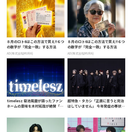
８月のロト6はこの方法で買え!!６つ
８月のロト6はこの方法で買え!!６つ
の数字が『完全一致』する方法
の数字が『完全一致』する方法
AD(株式会社MURA)
AD(株式会社MURA)
timelesz 菊池風磨が語ったファン
超特急・タカシ「正直に言うと完治
ネームの意味を木村拓哉が絶賛「考
はしていません」 今年発症の帯状疱
えてるな」「素敵だと思います」
疹(ほうしん)の症状について本心告
白 後遺症も語る