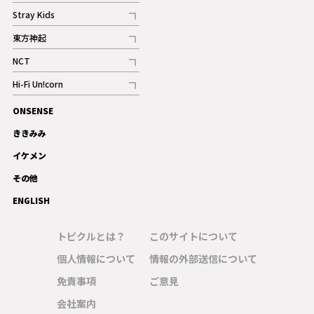
記事
Stray Kids
記事
東方神起
記事
NCT
記事
Hi-Fi Un!corn
記事
ONSENSE
ギャラリー
ききみみ
イケメン
その他
ENGLISH
トピクルとは？
このサイトについて
個人情報について
情報の外部送信について
免責事項
ご意見
会社案内