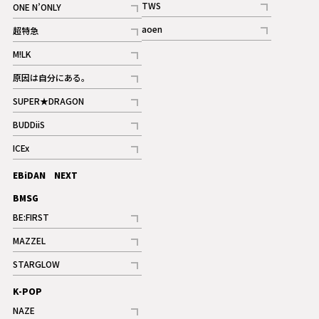
TWS
ONE N’ONLY
ギャラリー
記事
記事
aoen
超特急
記事
記事
M!LK
ギャラリー
記事
原因は自分にある。
記事
SUPER★DRAGON
記事
BUDDiiS
記事
ICEx
記事
EBiDAN NEXT
BMSG
BE:FIRST
記事
MAZZEL
ギャラリー
記事
STARGLOW
ギャラリー
記事
K-POP
NAZE