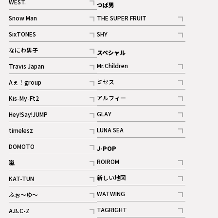
WEST.
つば男
記事
Snow Man
THE SUPER FRUIT
記事
記事
SixTONES
SHY
ギャラリー
ギャラリー
記事
記事
なにわ男子
スペシャル
ギャラリー
記事
Mr.Children
Travis Japan
記事
記事
ミセス
Aぇ！group
記事
記事
アルフィー
Kis-My-Ft2
記事
記事
GLAY
Hey!Say!JUMP
ギャラリー
記事
記事
LUNA SEA
timelesz
記事
記事
DOMOTO
J-POP
記事
ROIROM
嵐
記事
記事
新しい地図
KAT-TUN
記事
記事
WATWING
ふぉ～ゆ～
記事
記事
TAGRIGHT
A.B.C-Z