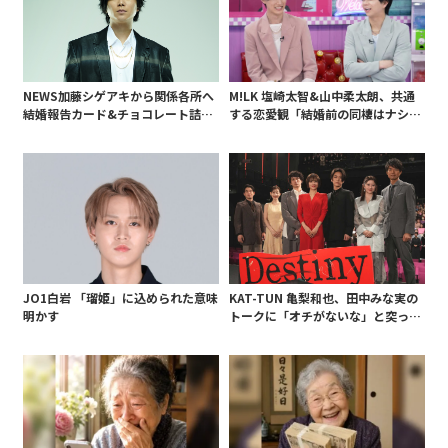
NEWS加藤シゲアキから関係各所へ
M!LK 塩崎太智&山中柔太朗、共通
結婚報告カード&チョコレート詰め
する恋愛観「結婚前の同棲はナシ」
合わせ、小説家らしく哲学者の名言
と明かすも最後は決意がグラグラ?
も添えて
JO1白岩 「瑠姫」に込められた意味
KAT-TUN 亀梨和也、田中みな実の
明かす
トークに「オチがないな」と突っ込
み! 「Destiny」試写会に登場