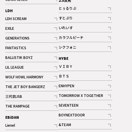
2.5次元
記事
とぅるりぶ
LDH
記事
すとぷり
LDH SCREAM
記事
記事
いれいす
EXILE
ギャラリー
記事
記事
カラフルピーチ
GENERATIONS
ギャラリー
記事
記事
シクフォニ
FANTASTICS
記事
記事
BALLISTIK BOYZ
HYBE
記事
ＶＩＢＹ
LIL LEAGUE
記事
記事
ＢＴＳ
WOLF HOWL HARMONY
記事
記事
ENHYPEN
THE JET BOY BANGERZ
記事
記事
TOMORROW X TOGETHER
三代目JSB
記事
記事
SEVENTEEN
THE RAMPAGE
ギャラリー
記事
記事
BOYNEXTDOOR
EBiDAN
ギャラリー
記事
&TEAM
Lienel
記事
記事