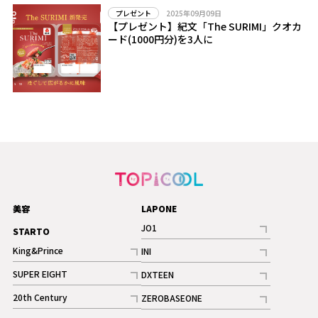
2025年09月09日
プレゼント
【プレゼント】紀文「The SURIMI」クオカ
ード(1000円分)を3人に
美容
LAPONE
JO1
STARTO
記事
King&Prince
INI
ギャラリー
記事
記事
SUPER EIGHT
DXTEEN
ギャラリー
記事
記事
20th Century
ZEROBASEONE
ギャラリー
記事
記事