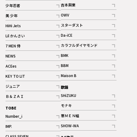
記事
記事
吉本興業
少年忍者
ギャラリー
記事
記事
OWV
美 少年
記事
記事
スターダスト
HiHi Jets
ギャラリー
記事
記事
Da-iCE
Lil かんさい
記事
記事
カラフルダイヤモンド
7 MEN 侍
記事
記事
BMK
NEWS
記事
記事
BBM
ACEes
ギャラリー
記事
記事
Maison B
KEY TO LIT
ギャラリー
記事
記事
ジュニア
歌謡
ギャラリー
記事
SHiZUKU
Ｂ＆ＺＡＩ
記事
記事
モナキ
TOBE
記事
華ＭＥＮ組
Number_i
記事
記事
SHOW-WA
IMP.
記事
記事
CLASS SEVEN