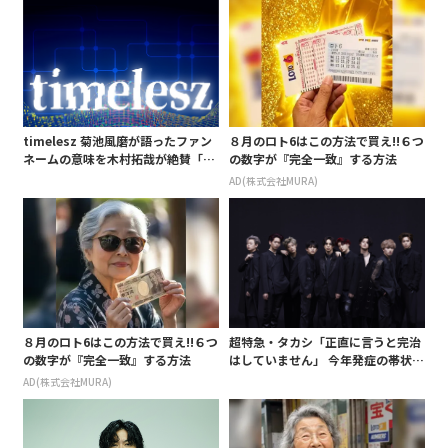
timelesz 菊池風磨が語ったファン
８月のロト6はこの方法で買え!!６つ
ネームの意味を木村拓哉が絶賛「考
の数字が『完全一致』する方法
えてるな」「素敵だと思います」
AD(株式会社MURA)
８月のロト6はこの方法で買え!!６つ
超特急・タカシ「正直に言うと完治
の数字が『完全一致』する方法
はしていません」 今年発症の帯状疱
疹(ほうしん)の症状について本心告
AD(株式会社MURA)
白 後遺症も語る