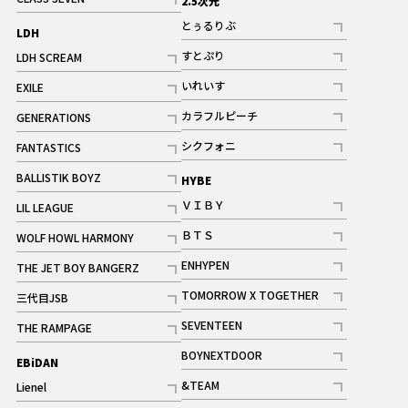
2.5次元
記事
とぅるりぶ
LDH
記事
すとぷり
LDH SCREAM
記事
記事
いれいす
EXILE
ギャラリー
記事
記事
カラフルピーチ
GENERATIONS
ギャラリー
記事
記事
シクフォニ
FANTASTICS
記事
記事
BALLISTIK BOYZ
HYBE
記事
ＶＩＢＹ
LIL LEAGUE
記事
記事
ＢＴＳ
WOLF HOWL HARMONY
記事
記事
ENHYPEN
THE JET BOY BANGERZ
記事
記事
TOMORROW X TOGETHER
三代目JSB
記事
記事
SEVENTEEN
THE RAMPAGE
ギャラリー
記事
記事
BOYNEXTDOOR
EBiDAN
ギャラリー
記事
&TEAM
Lienel
記事
記事