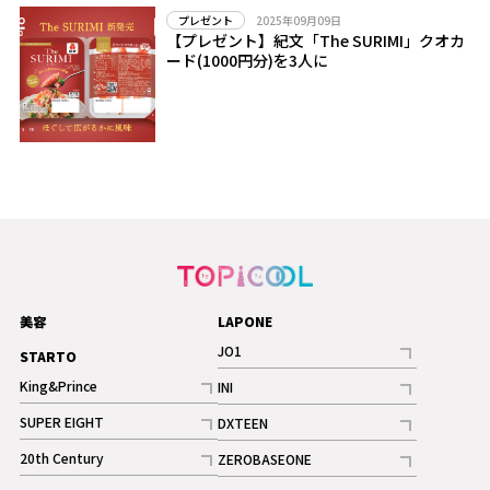
2025年09月09日
プレゼント
【プレゼント】紀文「The SURIMI」クオカ
ード(1000円分)を3人に
美容
LAPONE
JO1
STARTO
記事
King&Prince
INI
ギャラリー
記事
記事
SUPER EIGHT
DXTEEN
ギャラリー
記事
記事
20th Century
ZEROBASEONE
ギャラリー
記事
記事