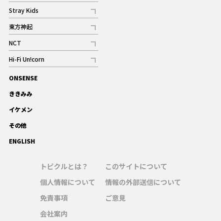
記事
Stray Kids
記事
東方神起
記事
NCT
記事
Hi-Fi Un!corn
記事
ONSENSE
ギャラリー
ききみみ
イケメン
その他
ENGLISH
トピクルとは？
このサイトについて
個人情報について
情報の外部送信について
免責事項
ご意見
会社案内