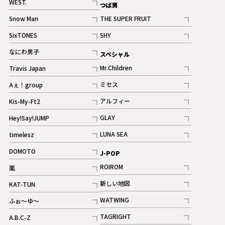
WEST.
つば男
記事
Snow Man
THE SUPER FRUIT
記事
記事
SixTONES
SHY
ギャラリー
ギャラリー
記事
記事
なにわ男子
スペシャル
ギャラリー
記事
Mr.Children
Travis Japan
記事
記事
ミセス
Aぇ！group
記事
記事
アルフィー
Kis-My-Ft2
記事
記事
GLAY
Hey!Say!JUMP
ギャラリー
記事
記事
LUNA SEA
timelesz
記事
記事
DOMOTO
J-POP
記事
ROIROM
嵐
記事
記事
新しい地図
KAT-TUN
記事
記事
WATWING
ふぉ～ゆ～
記事
記事
TAGRIGHT
A.B.C-Z