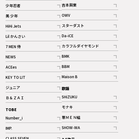
記事
記事
吉本興業
少年忍者
ギャラリー
記事
記事
OWV
美 少年
記事
記事
スターダスト
HiHi Jets
ギャラリー
記事
記事
Da-iCE
Lil かんさい
記事
記事
カラフルダイヤモンド
7 MEN 侍
記事
記事
BMK
NEWS
記事
記事
BBM
ACEes
ギャラリー
記事
記事
Maison B
KEY TO LIT
ギャラリー
記事
記事
ジュニア
歌謡
ギャラリー
記事
SHiZUKU
Ｂ＆ＺＡＩ
記事
記事
モナキ
TOBE
記事
華ＭＥＮ組
Number_i
記事
記事
SHOW-WA
IMP.
記事
記事
CLASS SEVEN