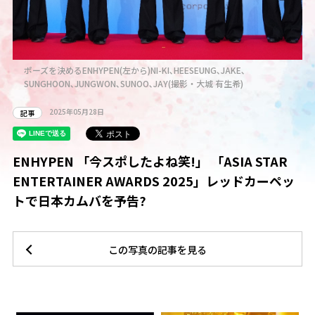
ポーズを決めるENHYPEN(左から)NI-KI､HEESEUNG､JAKE､
SUNGHOON､JUNGWON､SUNOO､JAY(撮影・大城 有生希)
2025年05月28日
記事
ENHYPEN 「今スポしたよね笑!」 「ASIA STAR
ENTERTAINER AWARDS 2025」レッドカーペッ
トで日本カムバを予告?
この写真の記事を見る