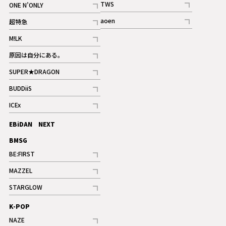
TWS
ONE N’ONLY
ギャラリー
記事
記事
aoen
超特急
記事
記事
M!LK
ギャラリー
記事
原因は自分にある。
記事
SUPER★DRAGON
記事
BUDDiiS
記事
ICEx
記事
EBiDAN NEXT
BMSG
BE:FIRST
記事
MAZZEL
ギャラリー
記事
STARGLOW
ギャラリー
記事
K-POP
NAZE