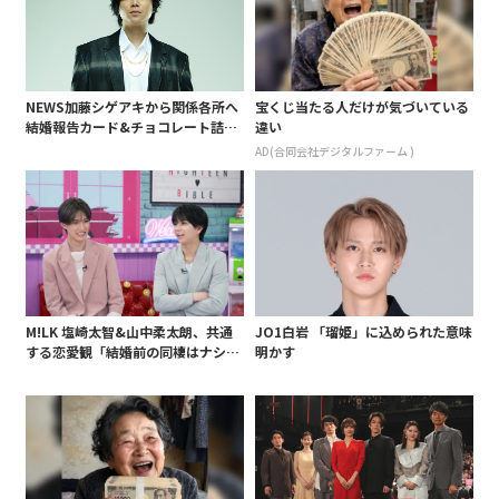
NEWS加藤シゲアキから関係各所へ
宝くじ当たる人だけが気づいている
結婚報告カード&チョコレート詰め
違い
合わせ、小説家らしく哲学者の名言
AD(合同会社デジタルファーム )
も添えて
M!LK 塩崎太智&山中柔太朗、共通
JO1白岩 「瑠姫」に込められた意味
する恋愛観「結婚前の同棲はナシ」
明かす
と明かすも最後は決意がグラグラ?