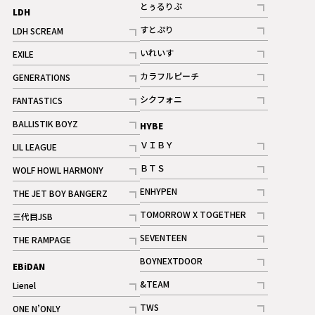
記事
とぅるりぶ
LDH
記事
すとぷり
LDH SCREAM
記事
記事
いれいす
EXILE
ギャラリー
記事
記事
カラフルピーチ
GENERATIONS
ギャラリー
記事
記事
シクフォニ
FANTASTICS
記事
記事
BALLISTIK BOYZ
HYBE
記事
ＶＩＢＹ
LIL LEAGUE
記事
記事
ＢＴＳ
WOLF HOWL HARMONY
記事
記事
ENHYPEN
THE JET BOY BANGERZ
記事
記事
TOMORROW X TOGETHER
三代目JSB
記事
記事
SEVENTEEN
THE RAMPAGE
ギャラリー
記事
記事
BOYNEXTDOOR
EBiDAN
ギャラリー
記事
&TEAM
Lienel
記事
記事
TWS
ONE N’ONLY
ギャラリー