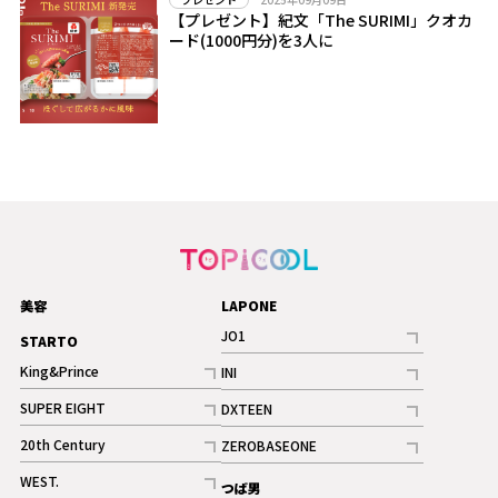
【プレゼント】紀文「The SURIMI」クオカ
ード(1000円分)を3人に
美容
LAPONE
JO1
STARTO
記事
King&Prince
INI
ギャラリー
記事
記事
SUPER EIGHT
DXTEEN
ギャラリー
記事
記事
20th Century
ZEROBASEONE
ギャラリー
記事
記事
WEST.
つば男