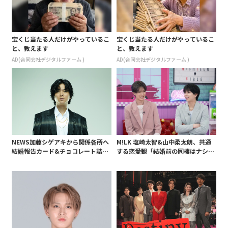
宝くじ当たる人だけがやっているこ
宝くじ当たる人だけがやっているこ
と、教えます
と、教えます
AD(合同会社デジタルファーム )
AD(合同会社デジタルファーム )
NEWS加藤シゲアキから関係各所へ
M!LK 塩崎太智&山中柔太朗、共通
結婚報告カード&チョコレート詰め
する恋愛観「結婚前の同棲はナシ」
合わせ、小説家らしく哲学者の名言
と明かすも最後は決意がグラグラ?
も添えて