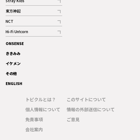
Stray Kids
記事
東方神起
記事
NCT
記事
Hi-Fi Un!corn
記事
ONSENSE
ギャラリー
ききみみ
イケメン
その他
ENGLISH
トピクルとは？
このサイトについて
個人情報について
情報の外部送信について
免責事項
ご意見
会社案内