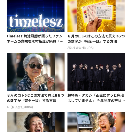
timelesz 菊池風磨が語ったファン
８月のロト6はこの方法で買え!!６つ
ネームの意味を木村拓哉が絶賛「考
の数字が『完全一致』する方法
えてるな」「素敵だと思います」
AD(株式会社MURA)
８月のロト6はこの方法で買え!!６つ
超特急・タカシ「正直に言うと完治
の数字が『完全一致』する方法
はしていません」 今年発症の帯状疱
疹(ほうしん)の症状について本心告
AD(株式会社MURA)
白 後遺症も語る