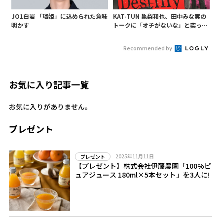
JO1白岩 「瑠姫」に込められた意味
KAT-TUN 亀梨和也、田中みな実の
明かす
トークに「オチがないな」と突っ込
み! 「Destiny」試写会に登場
Recommended by
お気に入り記事一覧
お気に入りがありません。
プレゼント
2025年11月11日
プレゼント
【プレゼント】株式会社伊藤農園「100%ピ
ュアジュース 180ml×5本セット」を3人に!