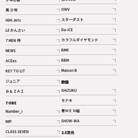
ギャラリー
記事
記事
OWV
美 少年
記事
記事
スターダスト
HiHi Jets
ギャラリー
記事
記事
Da-iCE
Lil かんさい
記事
記事
カラフルダイヤモンド
7 MEN 侍
記事
記事
BMK
NEWS
記事
記事
BBM
ACEes
ギャラリー
記事
記事
Maison B
KEY TO LIT
ギャラリー
記事
記事
ジュニア
歌謡
ギャラリー
記事
SHiZUKU
Ｂ＆ＺＡＩ
記事
記事
モナキ
TOBE
記事
華ＭＥＮ組
Number_i
記事
記事
SHOW-WA
IMP.
記事
記事
CLASS SEVEN
2.5次元