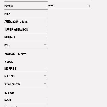
記事
記事
aoen
超特急
記事
記事
M!LK
ギャラリー
記事
原因は自分にある。
記事
SUPER★DRAGON
記事
BUDDiiS
記事
ICEx
記事
EBiDAN NEXT
BMSG
BE:FIRST
記事
MAZZEL
ギャラリー
記事
STARGLOW
ギャラリー
記事
K-POP
NAZE
記事