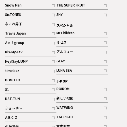
記事
Snow Man
THE SUPER FRUIT
記事
記事
SixTONES
SHY
ギャラリー
ギャラリー
記事
記事
なにわ男子
スペシャル
ギャラリー
記事
Mr.Children
Travis Japan
記事
記事
ミセス
Aぇ！group
記事
記事
アルフィー
Kis-My-Ft2
記事
記事
GLAY
Hey!Say!JUMP
ギャラリー
記事
記事
LUNA SEA
timelesz
記事
記事
DOMOTO
J-POP
記事
ROIROM
嵐
記事
記事
新しい地図
KAT-TUN
記事
記事
WATWING
ふぉ～ゆ～
記事
記事
TAGRIGHT
A.B.C-Z
記事
記事
吉本興業
少年忍者