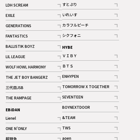
記事
すとぷり
LDH SCREAM
記事
記事
いれいす
EXILE
ギャラリー
記事
記事
カラフルピーチ
GENERATIONS
ギャラリー
記事
記事
シクフォニ
FANTASTICS
記事
記事
BALLISTIK BOYZ
HYBE
記事
ＶＩＢＹ
LIL LEAGUE
記事
記事
ＢＴＳ
WOLF HOWL HARMONY
記事
記事
ENHYPEN
THE JET BOY BANGERZ
記事
記事
TOMORROW X TOGETHER
三代目JSB
記事
記事
SEVENTEEN
THE RAMPAGE
ギャラリー
記事
記事
BOYNEXTDOOR
EBiDAN
ギャラリー
記事
&TEAM
Lienel
記事
記事
TWS
ONE N’ONLY
ギャラリー
記事
記事
aoen
超特急