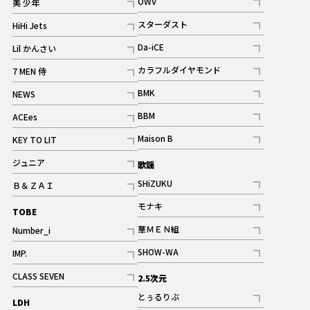
OWV
美 少年
記事
記事
スターダスト
HiHi Jets
ギャラリー
記事
記事
Da-iCE
Lil かんさい
記事
記事
カラフルダイヤモンド
7 MEN 侍
記事
記事
BMK
NEWS
記事
記事
BBM
ACEes
ギャラリー
記事
記事
Maison B
KEY TO LIT
ギャラリー
記事
記事
ジュニア
歌謡
ギャラリー
記事
SHiZUKU
Ｂ＆ＺＡＩ
記事
記事
モナキ
TOBE
記事
華ＭＥＮ組
Number_i
記事
記事
SHOW-WA
IMP.
記事
記事
CLASS SEVEN
2.5次元
記事
とぅるりぶ
LDH