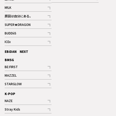
記事
記事
M!LK
ギャラリー
記事
原因は自分にある。
記事
SUPER★DRAGON
記事
BUDDiiS
記事
ICEx
記事
EBiDAN NEXT
BMSG
BE:FIRST
記事
MAZZEL
ギャラリー
記事
STARGLOW
ギャラリー
記事
K-POP
NAZE
記事
Stray Kids
記事