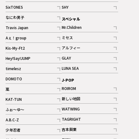
記事
記事
SixTONES
SHY
ギャラリー
ギャラリー
記事
記事
なにわ男子
スペシャル
ギャラリー
記事
Mr.Children
Travis Japan
記事
記事
ミセス
Aぇ！group
記事
記事
アルフィー
Kis-My-Ft2
記事
記事
GLAY
Hey!Say!JUMP
ギャラリー
記事
記事
LUNA SEA
timelesz
記事
記事
DOMOTO
J-POP
記事
ROIROM
嵐
記事
記事
新しい地図
KAT-TUN
記事
記事
WATWING
ふぉ～ゆ～
記事
記事
TAGRIGHT
A.B.C-Z
記事
記事
吉本興業
少年忍者
ギャラリー
記事
記事