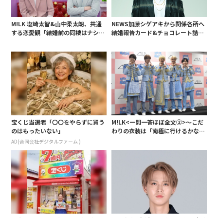
M!LK 塩崎太智&山中柔太朗、共通
NEWS加藤シゲアキから関係各所へ
する恋愛観「結婚前の同棲はナシ」
結婚報告カード&チョコレート詰め
と明かすも最後は決意がグラグラ?
合わせ、小説家らしく哲学者の名言
も添えて
宝くじ当選者「〇〇をやらずに買う
M!LK<一問一答ほぼ全文②>～こだ
のはもったいない」
わりの衣装は「南極に行けるかなと
いうくらい厚着」～
AD(合同会社デジタルファーム )