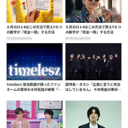
８月のロト6はこの方法で買え!!６つ
８月のロト6はこの方法で買え!!６つ
の数字が『完全一致』する方法
の数字が『完全一致』する方法
AD(株式会社MURA)
AD(株式会社MURA)
timelesz 菊池風磨が語ったファン
超特急・タカシ「正直に言うと完治
ネームの意味を木村拓哉が絶賛「考
はしていません」 今年発症の帯状疱
えてるな」「素敵だと思います」
疹(ほうしん)の症状について本心告
白 後遺症も語る