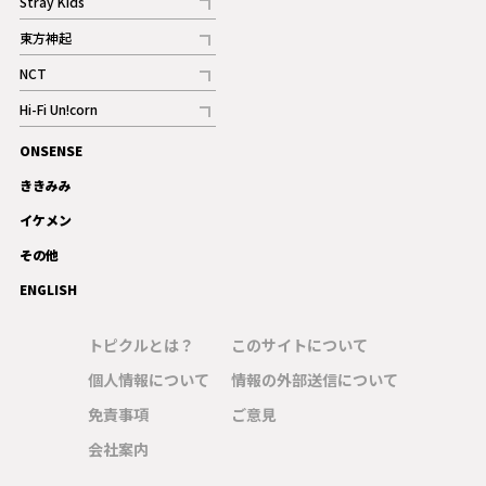
Stray Kids
記事
東方神起
記事
NCT
記事
Hi-Fi Un!corn
記事
ONSENSE
ギャラリー
ききみみ
イケメン
その他
ENGLISH
トピクルとは？
このサイトについて
個人情報について
情報の外部送信について
免責事項
ご意見
会社案内