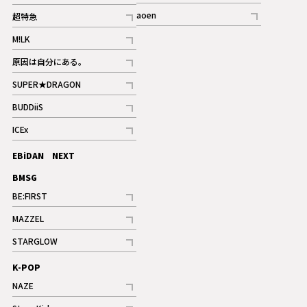
記事
記事
aoen
超特急
記事
記事
M!LK
ギャラリー
記事
原因は自分にある。
記事
SUPER★DRAGON
記事
BUDDiiS
記事
ICEx
記事
EBiDAN NEXT
BMSG
BE:FIRST
記事
MAZZEL
ギャラリー
記事
STARGLOW
ギャラリー
記事
K-POP
NAZE
記事