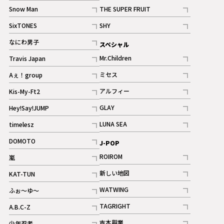
記事
Snow Man
THE SUPER FRUIT
記事
記事
SixTONES
SHY
ギャラリー
ギャラリー
記事
記事
なにわ男子
スペシャル
ギャラリー
記事
Mr.Children
Travis Japan
記事
記事
ミセス
Aぇ！group
記事
記事
アルフィー
Kis-My-Ft2
記事
記事
GLAY
Hey!Say!JUMP
ギャラリー
記事
記事
LUNA SEA
timelesz
記事
記事
DOMOTO
J-POP
記事
ROIROM
嵐
記事
記事
新しい地図
KAT-TUN
記事
記事
WATWING
ふぉ～ゆ～
記事
記事
TAGRIGHT
A.B.C-Z
記事
記事
吉本興業
少年忍者