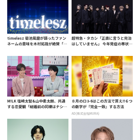
timelesz 菊池風磨が語ったファン
超特急・タカシ「正直に言うと完治
ネームの意味を木村拓哉が絶賛「考
はしていません」 今年発症の帯状疱
えてるな」「素敵だと思います」
疹(ほうしん)の症状について本心告
白 後遺症も語る
M!LK 塩崎太智&山中柔太朗、共通
８月のロト6はこの方法で買え!!６つ
する恋愛観「結婚前の同棲はナシ」
の数字が『完全一致』する方法
と明かすも最後は決意がグラグラ?
AD(株式会社MURA)