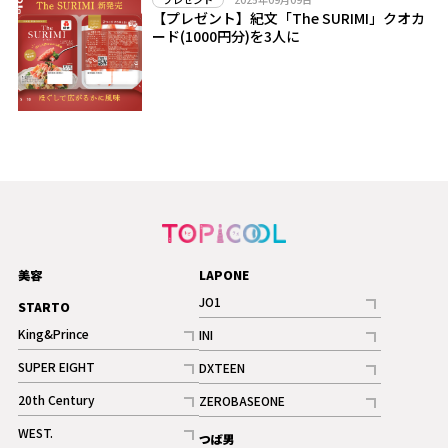
【プレゼント】紀文「The SURIMI」クオカ
ード(1000円分)を3人に
美容
LAPONE
JO1
STARTO
記事
King&Prince
INI
ギャラリー
記事
記事
SUPER EIGHT
DXTEEN
ギャラリー
記事
記事
20th Century
ZEROBASEONE
ギャラリー
記事
記事
WEST.
つば男