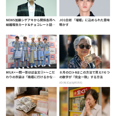
NEWS加藤シゲアキから関係各所へ
JO1白岩 「瑠姫」に込められた意味
結婚報告カード&チョコレート詰め
明かす
合わせ、小説家らしく哲学者の名言
も添えて
M!LK<一問一答ほぼ全文②>～こだ
８月のロト6はこの方法で買え!!６つ
わりの衣装は「南極に行けるかなと
の数字が『完全一致』する方法
いうくらい厚着」～
AD(株式会社MURA)