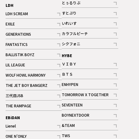
記事
とぅるりぶ
LDH
記事
すとぷり
LDH SCREAM
記事
記事
いれいす
EXILE
ギャラリー
記事
記事
カラフルピーチ
GENERATIONS
ギャラリー
記事
記事
シクフォニ
FANTASTICS
記事
記事
BALLISTIK BOYZ
HYBE
記事
ＶＩＢＹ
LIL LEAGUE
記事
記事
ＢＴＳ
WOLF HOWL HARMONY
記事
記事
ENHYPEN
THE JET BOY BANGERZ
記事
記事
TOMORROW X TOGETHER
三代目JSB
記事
記事
SEVENTEEN
THE RAMPAGE
ギャラリー
記事
記事
BOYNEXTDOOR
EBiDAN
ギャラリー
記事
&TEAM
Lienel
記事
記事
TWS
ONE N’ONLY
ギャラリー