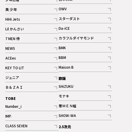
ギャラリー
記事
記事
OWV
美 少年
記事
記事
スターダスト
HiHi Jets
ギャラリー
記事
記事
Da-iCE
Lil かんさい
記事
記事
カラフルダイヤモンド
7 MEN 侍
記事
記事
BMK
NEWS
記事
記事
BBM
ACEes
ギャラリー
記事
記事
Maison B
KEY TO LIT
ギャラリー
記事
記事
ジュニア
歌謡
ギャラリー
記事
SHiZUKU
Ｂ＆ＺＡＩ
記事
記事
モナキ
TOBE
記事
華ＭＥＮ組
Number_i
記事
記事
SHOW-WA
IMP.
記事
記事
CLASS SEVEN
2.5次元