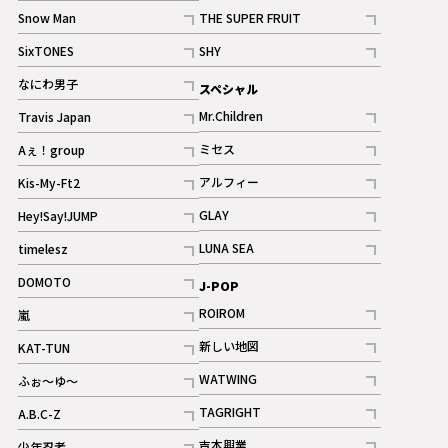
記事
Snow Man
THE SUPER FRUIT
記事
記事
SixTONES
SHY
ギャラリー
ギャラリー
記事
記事
なにわ男子
スペシャル
ギャラリー
記事
Mr.Children
Travis Japan
記事
記事
ミセス
Aぇ！group
記事
記事
アルフィー
Kis-My-Ft2
記事
記事
GLAY
Hey!Say!JUMP
ギャラリー
記事
記事
LUNA SEA
timelesz
記事
記事
DOMOTO
J-POP
記事
ROIROM
嵐
記事
記事
新しい地図
KAT-TUN
記事
記事
WATWING
ふぉ～ゆ～
記事
記事
TAGRIGHT
A.B.C-Z
記事
記事
吉本興業
少年忍者