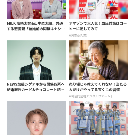
M!LK 塩崎太智&山中柔太朗、共通
アマゾンで大人気！血圧対策はコー
する恋愛観「結婚前の同棲はナシ」
ヒーに足してみて
と明かすも最後は決意がグラグラ?
AD(森永乳業)
NEWS加藤シゲアキから関係各所へ
売り場じゃ教えてくれない！当たる
結婚報告カード&チョコレート詰め
人だけがやってる宝くじの習慣
合わせ、小説家らしく哲学者の名言
AD(合同会社デジタルファーム )
も添えて