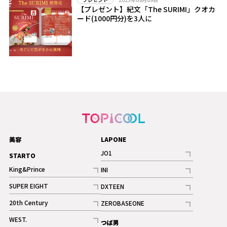
【プレゼント】紀文「The SURIMI」クオカ
ード(1000円分)を3人に
美容
LAPONE
JO1
STARTO
記事
King&Prince
INI
ギャラリー
記事
記事
SUPER EIGHT
DXTEEN
ギャラリー
記事
記事
20th Century
ZEROBASEONE
ギャラリー
記事
記事
WEST.
つば男