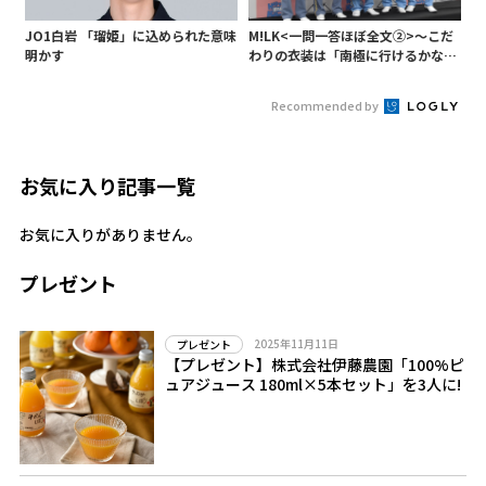
JO1白岩 「瑠姫」に込められた意味
M!LK<一問一答ほぼ全文②>～こだ
明かす
わりの衣装は「南極に行けるかなと
いうくらい厚着」～
Recommended by
お気に入り記事一覧
お気に入りがありません。
プレゼント
2025年11月11日
プレゼント
【プレゼント】株式会社伊藤農園「100%ピ
ュアジュース 180ml×5本セット」を3人に!