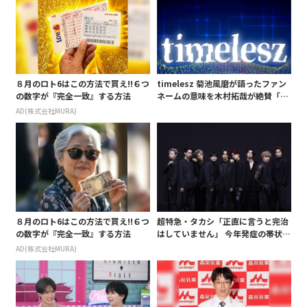
８月のロト6はこの方法で買え!!６つ
timelesz 菊池風磨が語ったファン
の数字が『完全一致』する方法
ネームの意味を木村拓哉が絶賛「考
えてるな」「素敵だと思います」
AD(株式会社MURA)
８月のロト6はこの方法で買え!!６つ
超特急・タカシ「正直に言うと完治
の数字が『完全一致』する方法
はしていません」 今年発症の帯状疱
疹(ほうしん)の症状について本心告
AD(株式会社MURA)
白 後遺症も語る