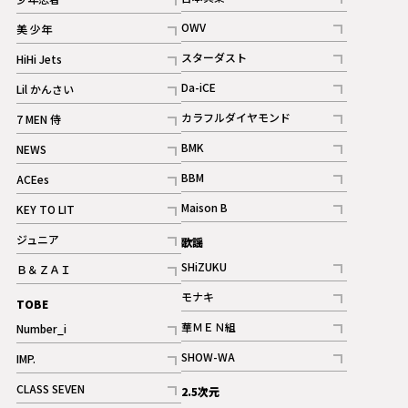
ギャラリー
記事
記事
OWV
美 少年
記事
記事
スターダスト
HiHi Jets
ギャラリー
記事
記事
Da-iCE
Lil かんさい
記事
記事
カラフルダイヤモンド
7 MEN 侍
記事
記事
BMK
NEWS
記事
記事
BBM
ACEes
ギャラリー
記事
記事
Maison B
KEY TO LIT
ギャラリー
記事
記事
ジュニア
歌謡
ギャラリー
記事
SHiZUKU
Ｂ＆ＺＡＩ
記事
記事
モナキ
TOBE
記事
華ＭＥＮ組
Number_i
記事
記事
SHOW-WA
IMP.
記事
記事
CLASS SEVEN
2.5次元