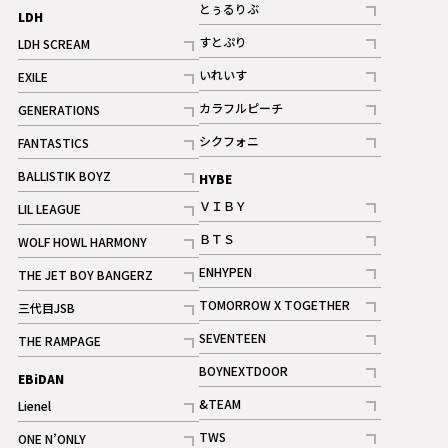
記事
とぅるりぶ
LDH
記事
すとぷり
LDH SCREAM
記事
記事
いれいす
EXILE
ギャラリー
記事
記事
カラフルピーチ
GENERATIONS
ギャラリー
記事
記事
シクフォニ
FANTASTICS
記事
記事
BALLISTIK BOYZ
HYBE
記事
ＶＩＢＹ
LIL LEAGUE
記事
記事
ＢＴＳ
WOLF HOWL HARMONY
記事
記事
ENHYPEN
THE JET BOY BANGERZ
記事
記事
TOMORROW X TOGETHER
三代目JSB
記事
記事
SEVENTEEN
THE RAMPAGE
ギャラリー
記事
記事
BOYNEXTDOOR
EBiDAN
ギャラリー
記事
&TEAM
Lienel
記事
記事
TWS
ONE N’ONLY
ギャラリー