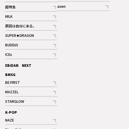
記事
記事
aoen
超特急
記事
記事
M!LK
ギャラリー
記事
原因は自分にある。
記事
SUPER★DRAGON
記事
BUDDiiS
記事
ICEx
記事
EBiDAN NEXT
BMSG
BE:FIRST
記事
MAZZEL
ギャラリー
記事
STARGLOW
ギャラリー
記事
K-POP
NAZE
記事