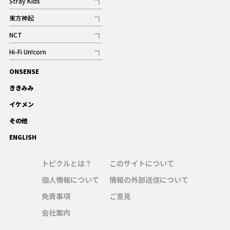
Stray Kids
記事
東方神起
記事
NCT
記事
Hi-Fi Un!corn
記事
ONSENSE
ギャラリー
ききみみ
イケメン
その他
ENGLISH
トピクルとは？
このサイトについて
個人情報について
情報の外部送信について
免責事項
ご意見
会社案内