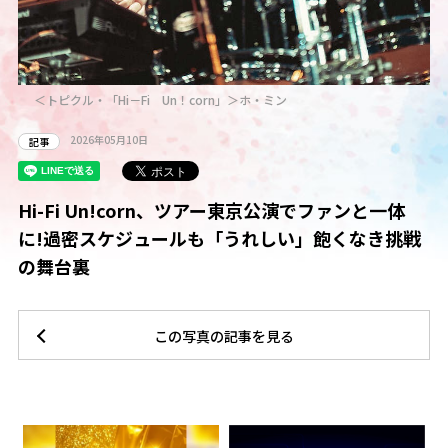
＜トピクル・「Hi－Fi Un！corn」＞ホ・ミン
2026年05月10日
記事
Hi-Fi Un!corn、ツアー東京公演でファンと一体
に!過密スケジュールも「うれしい」飽くなき挑戦
の舞台裏
この写真の記事を見る