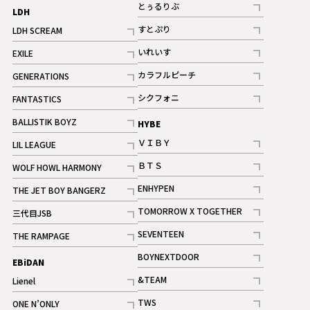
記事
とぅるりぶ
LDH
記事
すとぷり
LDH SCREAM
記事
記事
いれいす
EXILE
ギャラリー
記事
記事
カラフルピーチ
GENERATIONS
ギャラリー
記事
記事
シクフォニ
FANTASTICS
記事
記事
BALLISTIK BOYZ
HYBE
記事
ＶＩＢＹ
LIL LEAGUE
記事
記事
ＢＴＳ
WOLF HOWL HARMONY
記事
記事
ENHYPEN
THE JET BOY BANGERZ
記事
記事
TOMORROW X TOGETHER
三代目JSB
記事
記事
SEVENTEEN
THE RAMPAGE
ギャラリー
記事
記事
BOYNEXTDOOR
EBiDAN
ギャラリー
記事
&TEAM
Lienel
記事
記事
TWS
ONE N’ONLY
ギャラリー