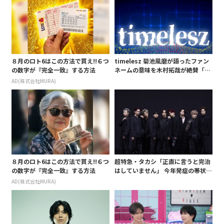
８月のロト6はこの方法で買え!!６つ
timelesz 菊池風磨が語ったファン
の数字が『完全一致』する方法
ネームの意味を木村拓哉が絶賛「考
えてるな」「素敵だと思います」
AD(株式会社MURA)
８月のロト6はこの方法で買え!!６つ
超特急・タカシ「正直に言うと完治
の数字が『完全一致』する方法
はしていません」 今年発症の帯状疱
疹(ほうしん)の症状について本心告
AD(株式会社MURA)
白 後遺症も語る