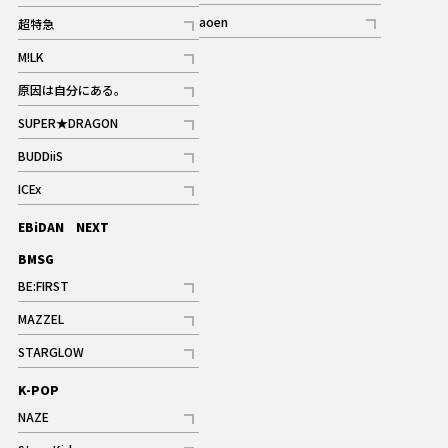
記事
記事
aoen
超特急
記事
記事
M!LK
ギャラリー
記事
原因は自分にある。
記事
SUPER★DRAGON
記事
BUDDiiS
記事
ICEx
記事
EBiDAN NEXT
BMSG
BE:FIRST
記事
MAZZEL
ギャラリー
記事
STARGLOW
ギャラリー
記事
K-POP
NAZE
記事