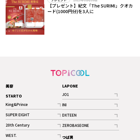
【プレゼント】紀文「The SURIMI」クオカ
ード(1000円分)を3人に
美容
LAPONE
JO1
STARTO
記事
King&Prince
INI
ギャラリー
記事
記事
SUPER EIGHT
DXTEEN
ギャラリー
記事
記事
20th Century
ZEROBASEONE
ギャラリー
記事
記事
WEST.
つば男