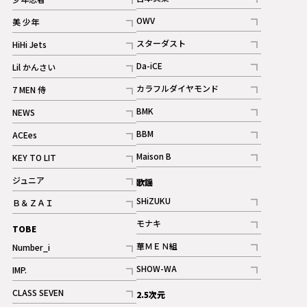
ギャラリー
記事
記事
OWV
美 少年
記事
記事
スターダスト
HiHi Jets
ギャラリー
記事
記事
Da-iCE
Lil かんさい
記事
記事
カラフルダイヤモンド
7 MEN 侍
記事
記事
BMK
NEWS
記事
記事
BBM
ACEes
ギャラリー
記事
記事
Maison B
KEY TO LIT
ギャラリー
記事
記事
ジュニア
歌謡
ギャラリー
記事
SHiZUKU
Ｂ＆ＺＡＩ
記事
記事
モナキ
TOBE
記事
華ＭＥＮ組
Number_i
記事
記事
SHOW-WA
IMP.
記事
記事
CLASS SEVEN
2.5次元