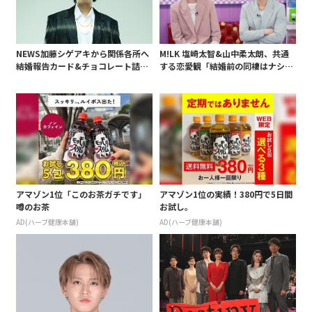
NEWS加藤シゲアキから関係各所へ
M!LK 塩崎太智&山中柔太朗、共通
結婚報告カード&チョコレート詰め
する恋愛観「結婚前の同棲はナシ」
合わせ、小説家らしく哲学者の名言
と明かすも最後は決意がグラグラ?
も添えて
アマゾン1位「このお茶ガチです」
アマゾン1位の実績！380円で5日間
噂のお茶
お試し。
AD(ハーブ健康本舗)
AD(ハーブ健康本舗)