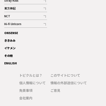
Stray Kids
記事
東方神起
記事
NCT
記事
Hi-Fi Un!corn
記事
ONSENSE
ギャラリー
ききみみ
イケメン
その他
ENGLISH
トピクルとは？
このサイトについて
個人情報について
情報の外部送信について
免責事項
ご意見
会社案内