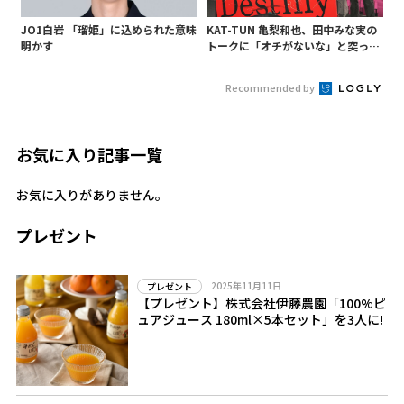
JO1白岩 「瑠姫」に込められた意味
KAT-TUN 亀梨和也、田中みな実の
明かす
トークに「オチがないな」と突っ込
み! 「Destiny」試写会に登場
Recommended by
お気に入り記事一覧
お気に入りがありません。
プレゼント
2025年11月11日
プレゼント
【プレゼント】株式会社伊藤農園「100%ピ
ュアジュース 180ml×5本セット」を3人に!