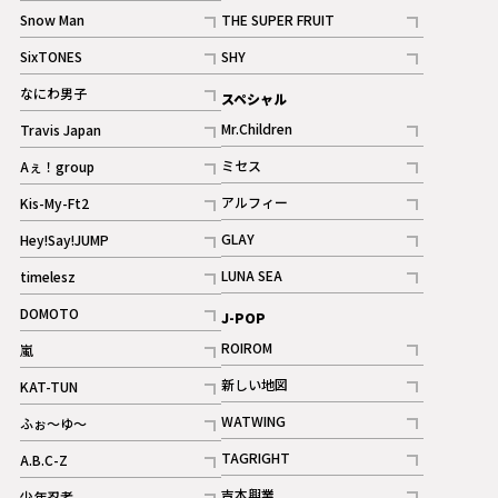
記事
Snow Man
THE SUPER FRUIT
記事
記事
SixTONES
SHY
ギャラリー
ギャラリー
記事
記事
なにわ男子
スペシャル
ギャラリー
記事
Mr.Children
Travis Japan
記事
記事
ミセス
Aぇ！group
記事
記事
アルフィー
Kis-My-Ft2
記事
記事
GLAY
Hey!Say!JUMP
ギャラリー
記事
記事
LUNA SEA
timelesz
記事
記事
DOMOTO
J-POP
記事
ROIROM
嵐
記事
記事
新しい地図
KAT-TUN
記事
記事
WATWING
ふぉ～ゆ～
記事
記事
TAGRIGHT
A.B.C-Z
記事
記事
吉本興業
少年忍者