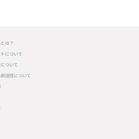
ルとは？
イトについて
報について
外部送信について
項
内