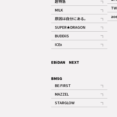
超特急
記事
TW
M!LK
ギャラリー
記事
ao
原因は自分にある。
記事
SUPER★DRAGON
記事
BUDDiiS
記事
ICEx
記事
EBiDAN NEXT
BMSG
BE:FIRST
記事
MAZZEL
ギャラリー
記事
STARGLOW
ギャラリー
記事