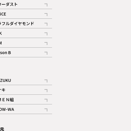
記事
ターダスト
ギャラリー
記事
iCE
記事
ラフルダイヤモンド
記事
K
記事
M
ギャラリー
記事
son B
ギャラリー
記事
ギャラリー
iZUKU
記事
ナキ
記事
ＭＥＮ組
記事
OW-WA
記事
次元