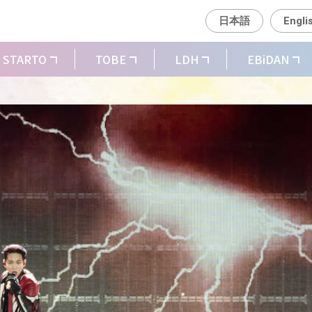
日本語
Engli
STARTO
TOBE
LDH
EBiDAN