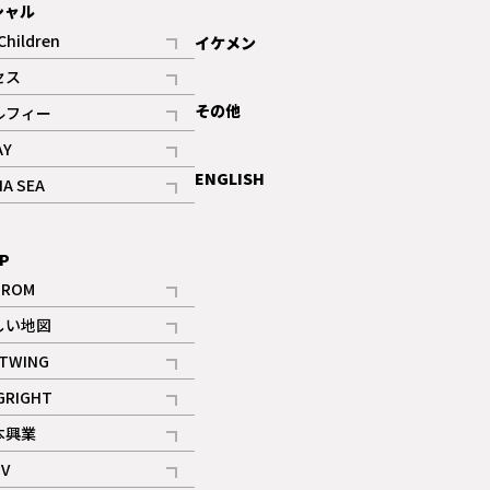
シャル
Children
イケメン
記事
セス
記事
その他
ルフィー
記事
AY
記事
ENGLISH
NA SEA
記事
P
IROM
記事
しい地図
記事
TWING
記事
GRIGHT
記事
本興業
記事
V