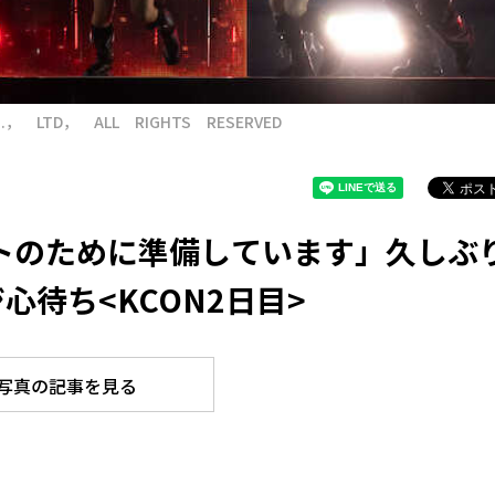
.， LTD， ALL RIGHTS RESERVED
サートのために準備しています」久しぶ
心待ち<KCON2日目>
写真の記事を見る