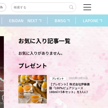
sh
EBiDAN NEXT
BMSG
LAPONE
お気に入り記事一覧
お気に入りがありません。
プレゼント
2025年11月11日
プレゼント
【プレゼント】株式会社伊藤農
園「100%ピュアジュース
180ml×5本セット」を3人に!