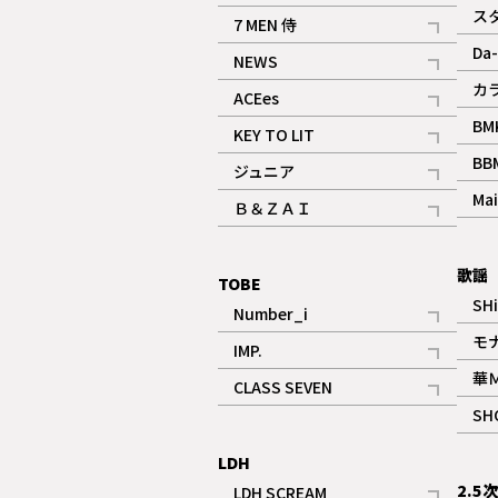
記事
ス
7 MEN 侍
記事
Da-
NEWS
記事
カ
ACEes
記事
BM
KEY TO LIT
記事
BB
ジュニア
記事
Mai
Ｂ＆ＺＡＩ
記事
歌謡
TOBE
SH
Number_i
記事
モ
IMP.
記事
華
CLASS SEVEN
記事
SH
LDH
2.5
LDH SCREAM