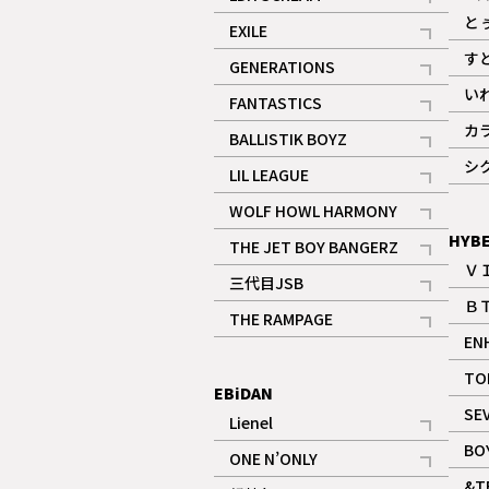
記事
と
EXILE
記事
す
GENERATIONS
記事
い
FANTASTICS
記事
カ
BALLISTIK BOYZ
記事
シ
LIL LEAGUE
記事
WOLF HOWL HARMONY
記事
HYB
THE JET BOY BANGERZ
Ｖ
記事
三代目JSB
Ｂ
記事
THE RAMPAGE
EN
記事
ギャラリー
TO
EBiDAN
SE
Lienel
記事
BO
ONE N’ONLY
記事
&T