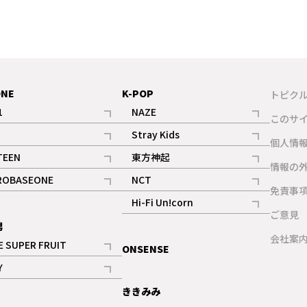
ONE
K-POP
トピク
1
NAZE
このサ
記事
記事
Stray Kids
ギャラリー
個人情
記事
記事
TEEN
東方神起
ギャラリー
情報の
記事
記事
ROBASEONE
NCT
ギャラリー
免責事
記事
記事
Hi-Fi Un!corn
ご意見
記事
男
ギャラリー
会社案
E SUPER FRUIT
ONSENSE
記事
Y
ギャラリー
記事
ききみみ