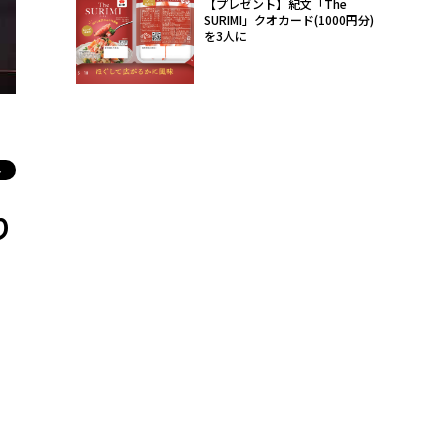
【プレゼント】紀文「The
SURIMI」クオカード(1000円分)
を3人に
SHINeeのKEY 「KCON JAPAN 2024」©CJ ENM CO.， LTD
り