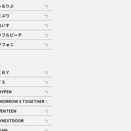
ぅるりぶ
記事
とぷり
記事
れいす
ギャラリー
記事
ラフルピーチ
ギャラリー
記事
クフォニ
記事
E
ＩＢＹ
記事
ＴＳ
記事
HYPEN
記事
MORROW X TOGETHER
記事
VENTEEN
ギャラリー
記事
YNEXTDOOR
記事
EAM