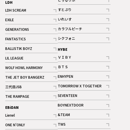
LDH
記事
すとぷり
LDH SCREAM
記事
記事
いれいす
EXILE
ギャラリー
記事
記事
カラフルピーチ
GENERATIONS
ギャラリー
記事
記事
シクフォニ
FANTASTICS
記事
記事
BALLISTIK BOYZ
HYBE
記事
ＶＩＢＹ
LIL LEAGUE
記事
記事
ＢＴＳ
WOLF HOWL HARMONY
記事
記事
ENHYPEN
THE JET BOY BANGERZ
記事
記事
TOMORROW X TOGETHER
三代目JSB
記事
記事
SEVENTEEN
THE RAMPAGE
ギャラリー
記事
記事
BOYNEXTDOOR
EBiDAN
ギャラリー
記事
&TEAM
Lienel
記事
記事
TWS
ONE N’ONLY
ギャラリー