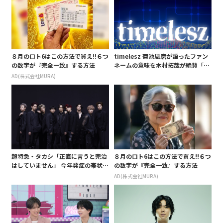
８月のロト6はこの方法で買え!!６つ
timelesz 菊池風磨が語ったファン
の数字が『完全一致』する方法
ネームの意味を木村拓哉が絶賛「考
えてるな」「素敵だと思います」
AD(株式会社MURA)
超特急・タカシ「正直に言うと完治
８月のロト6はこの方法で買え!!６つ
はしていません」 今年発症の帯状疱
の数字が『完全一致』する方法
疹(ほうしん)の症状について本心告
AD(株式会社MURA)
白 後遺症も語る