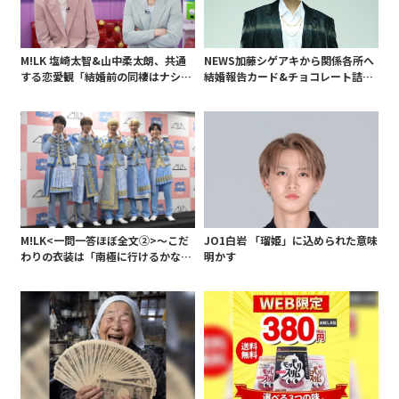
M!LK 塩崎太智&山中柔太朗、共通
NEWS加藤シゲアキから関係各所へ
する恋愛観「結婚前の同棲はナシ」
結婚報告カード&チョコレート詰め
と明かすも最後は決意がグラグラ?
合わせ、小説家らしく哲学者の名言
も添えて
M!LK<一問一答ほぼ全文②>～こだ
JO1白岩 「瑠姫」に込められた意味
わりの衣装は「南極に行けるかなと
明かす
いうくらい厚着」～