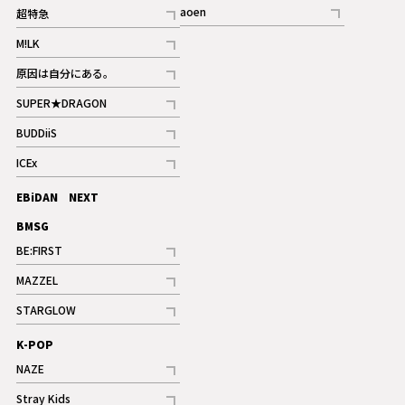
記事
記事
aoen
超特急
記事
記事
M!LK
ギャラリー
記事
原因は自分にある。
記事
SUPER★DRAGON
記事
BUDDiiS
記事
ICEx
記事
EBiDAN NEXT
BMSG
BE:FIRST
記事
MAZZEL
ギャラリー
記事
STARGLOW
ギャラリー
記事
K-POP
NAZE
記事
Stray Kids