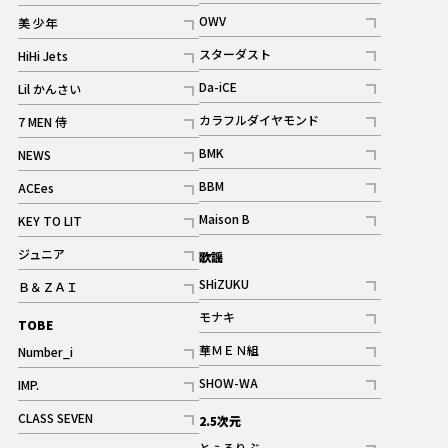
ギャラリー
記事
記事
OWV
美 少年
記事
記事
スターダスト
HiHi Jets
ギャラリー
記事
記事
Da-iCE
Lil かんさい
記事
記事
カラフルダイヤモンド
7 MEN 侍
記事
記事
BMK
NEWS
記事
記事
BBM
ACEes
ギャラリー
記事
記事
Maison B
KEY TO LIT
ギャラリー
記事
記事
ジュニア
歌謡
ギャラリー
記事
SHiZUKU
Ｂ＆ＺＡＩ
記事
記事
モナキ
TOBE
記事
華ＭＥＮ組
Number_i
記事
記事
SHOW-WA
IMP.
記事
記事
CLASS SEVEN
2.5次元
記事
とぅるりぶ