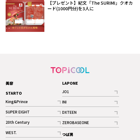
【プレゼント】紀文「The SURIMI」クオカ
ード(1000円分)を3人に
美容
LAPONE
JO1
STARTO
記事
King&Prince
INI
ギャラリー
記事
記事
SUPER EIGHT
DXTEEN
ギャラリー
記事
記事
20th Century
ZEROBASEONE
ギャラリー
記事
記事
WEST.
つば男
記事