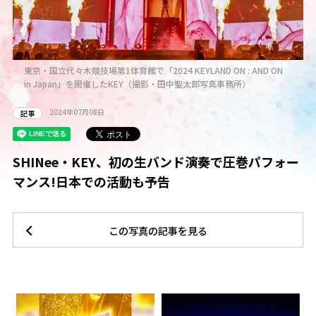
東京・国立代々木競技場第1体育館で「2024 KEYLAND ON : AND ON
in Japan」を開催したKEY（撮影・田中聖太郎写真事務所）
2024年07月08日
記事
SHINee・KEY、初の生バンド演奏で圧巻パフォー
マンス!日本での活動も予告
この写真の記事を見る