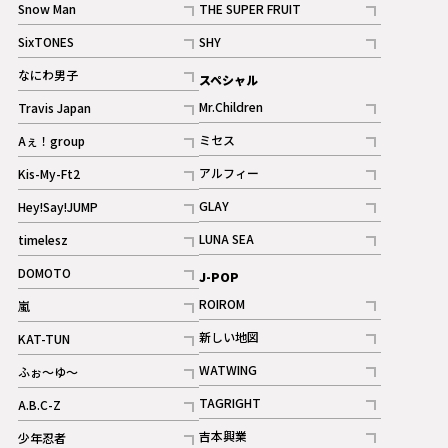
Snow Man
THE SUPER FRUIT
記事
記事
SixTONES
SHY
ギャラリー
ギャラリー
記事
記事
なにわ男子
スペシャル
ギャラリー
記事
Mr.Children
Travis Japan
記事
記事
ミセス
Aぇ！group
記事
記事
アルフィー
Kis-My-Ft2
記事
記事
GLAY
Hey!Say!JUMP
ギャラリー
記事
記事
LUNA SEA
timelesz
記事
記事
DOMOTO
J-POP
記事
ROIROM
嵐
記事
記事
新しい地図
KAT-TUN
記事
記事
WATWING
ふぉ～ゆ～
記事
記事
TAGRIGHT
A.B.C-Z
記事
記事
吉本興業
少年忍者