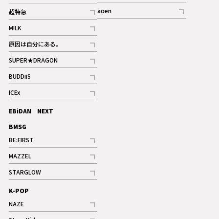
記事
記事
aoen
超特急
記事
記事
M!LK
ギャラリー
記事
原因は自分にある。
記事
SUPER★DRAGON
記事
BUDDiiS
記事
ICEx
記事
EBiDAN NEXT
BMSG
BE:FIRST
記事
MAZZEL
ギャラリー
記事
STARGLOW
ギャラリー
記事
K-POP
NAZE
記事