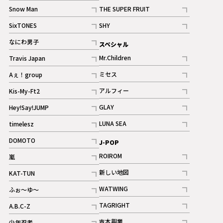
記事
Snow Man
THE SUPER FRUIT
記事
記事
SixTONES
SHY
ギャラリー
ギャラリー
記事
記事
なにわ男子
スペシャル
ギャラリー
記事
Mr.Children
Travis Japan
記事
記事
ミセス
Aぇ！group
記事
記事
アルフィー
Kis-My-Ft2
記事
記事
GLAY
Hey!Say!JUMP
ギャラリー
記事
記事
LUNA SEA
timelesz
記事
記事
DOMOTO
J-POP
記事
ROIROM
嵐
記事
記事
新しい地図
KAT-TUN
記事
記事
WATWING
ふぉ～ゆ～
記事
記事
TAGRIGHT
A.B.C-Z
記事
記事
吉本興業
少年忍者