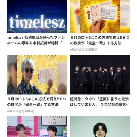
timelesz 菊池風磨が語ったファン
８月のロト6はこの方法で買え!!６つ
ネームの意味を木村拓哉が絶賛「考
の数字が『完全一致』する方法
えてるな」「素敵だと思います」
AD(株式会社MURA)
８月のロト6はこの方法で買え!!６つ
超特急・タカシ「正直に言うと完治
の数字が『完全一致』する方法
はしていません」 今年発症の帯状疱
疹(ほうしん)の症状について本心告
AD(株式会社MURA)
白 後遺症も語る