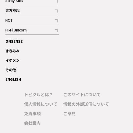
Stray Kids
記事
東方神起
記事
NCT
記事
Hi-Fi Un!corn
記事
ONSENSE
ギャラリー
ききみみ
イケメン
その他
ENGLISH
トピクルとは？
このサイトについて
個人情報について
情報の外部送信について
免責事項
ご意見
会社案内