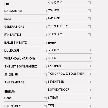
記事
とぅるりぶ
LDH
記事
すとぷり
LDH SCREAM
記事
記事
いれいす
EXILE
ギャラリー
記事
記事
カラフルピーチ
GENERATIONS
ギャラリー
記事
記事
シクフォニ
FANTASTICS
記事
記事
BALLISTIK BOYZ
HYBE
記事
ＶＩＢＹ
LIL LEAGUE
記事
記事
ＢＴＳ
WOLF HOWL HARMONY
記事
記事
ENHYPEN
THE JET BOY BANGERZ
記事
記事
TOMORROW X TOGETHER
三代目JSB
記事
記事
SEVENTEEN
THE RAMPAGE
ギャラリー
記事
記事
BOYNEXTDOOR
EBiDAN
ギャラリー
記事
&TEAM
Lienel
記事
記事
TWS
ONE N’ONLY
ギャラリー