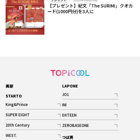
【プレゼント】紀文「The SURIMI」クオカ
ード(1000円分)を3人に
美容
LAPONE
JO1
STARTO
記事
King&Prince
INI
ギャラリー
記事
記事
SUPER EIGHT
DXTEEN
ギャラリー
記事
記事
20th Century
ZEROBASEONE
ギャラリー
記事
記事
WEST.
つば男