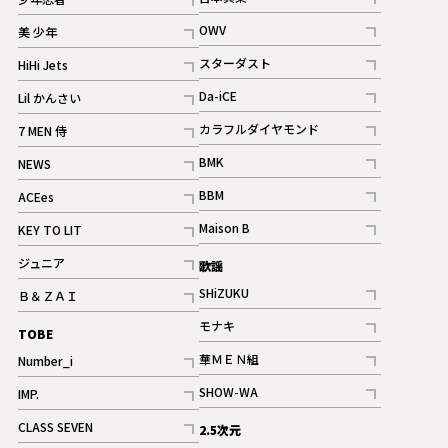
ギャラリー
記事
記事
OWV
美 少年
記事
記事
スターダスト
HiHi Jets
ギャラリー
記事
記事
Da-iCE
Lil かんさい
記事
記事
カラフルダイヤモンド
7 MEN 侍
記事
記事
BMK
NEWS
記事
記事
BBM
ACEes
ギャラリー
記事
記事
Maison B
KEY TO LIT
ギャラリー
記事
記事
ジュニア
歌謡
ギャラリー
記事
SHiZUKU
Ｂ＆ＺＡＩ
記事
記事
モナキ
TOBE
記事
華ＭＥＮ組
Number_i
記事
記事
SHOW-WA
IMP.
記事
記事
CLASS SEVEN
2.5次元