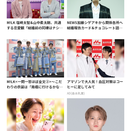
M!LK 塩崎太智&山中柔太朗、共通
NEWS加藤シゲアキから関係各所へ
する恋愛観「結婚前の同棲はナシ」
結婚報告カード&チョコレート詰め
と明かすも最後は決意がグラグラ?
合わせ、小説家らしく哲学者の名言
も添えて
M!LK<一問一答ほぼ全文②>～こだ
アマゾンで大人気！血圧対策はコー
わりの衣装は「南極に行けるかなと
ヒーに足してみて
いうくらい厚着」～
AD(森永乳業)