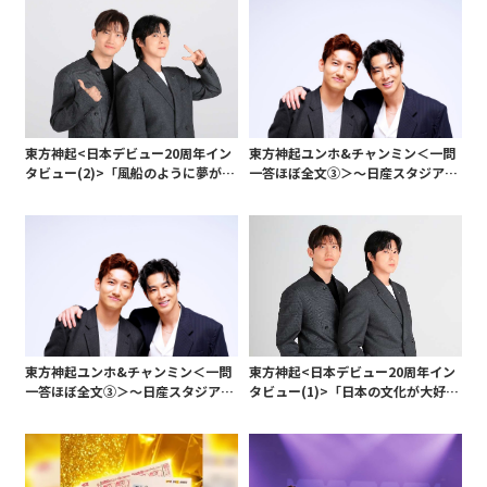
東方神起<日本デビュー20周年イン
東方神起ユンホ&チャンミン＜一問
タビュー(2)>「風船のように夢が膨
一答ほぼ全文③＞～日産スタジアム
らみ、ここまでたどり着いた」 苦い
への思い＆今後の目標～
思い出も今では懐かしい
東方神起ユンホ&チャンミン＜一問
東方神起<日本デビュー20周年イン
一答ほぼ全文③＞～日産スタジアム
タビュー(1)>「日本の文化が大好き
への思い＆今後の目標～
でここまで来られた」 大切な場所と
口を揃えた東京ドーム