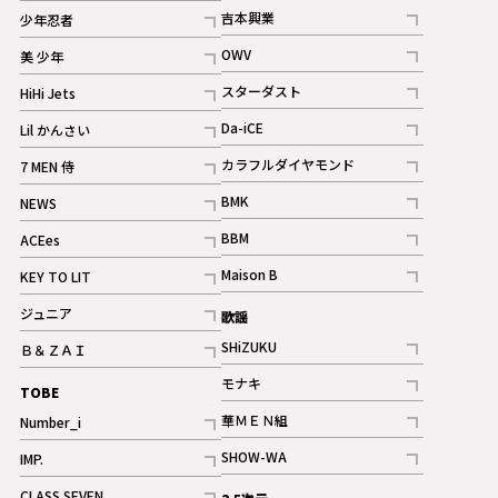
記事
記事
吉本興業
少年忍者
ギャラリー
記事
記事
OWV
美 少年
記事
記事
スターダスト
HiHi Jets
ギャラリー
記事
記事
Da-iCE
Lil かんさい
記事
記事
カラフルダイヤモンド
7 MEN 侍
記事
記事
BMK
NEWS
記事
記事
BBM
ACEes
ギャラリー
記事
記事
Maison B
KEY TO LIT
ギャラリー
記事
記事
ジュニア
歌謡
ギャラリー
記事
SHiZUKU
Ｂ＆ＺＡＩ
記事
記事
モナキ
TOBE
記事
華ＭＥＮ組
Number_i
記事
記事
SHOW-WA
IMP.
記事
記事
CLASS SEVEN