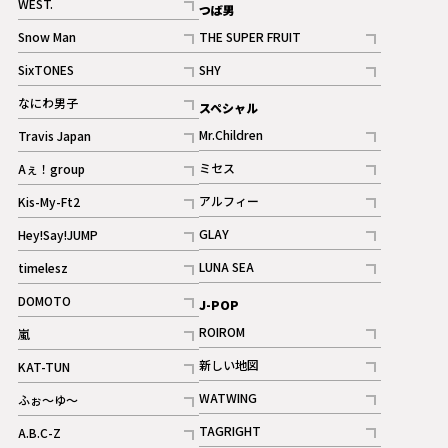
WEST.
つば男
記事
Snow Man
THE SUPER FRUIT
記事
記事
SixTONES
SHY
ギャラリー
ギャラリー
記事
記事
なにわ男子
スペシャル
ギャラリー
記事
Mr.Children
Travis Japan
記事
記事
ミセス
Aぇ！group
記事
記事
アルフィー
Kis-My-Ft2
記事
記事
GLAY
Hey!Say!JUMP
ギャラリー
記事
記事
LUNA SEA
timelesz
記事
記事
DOMOTO
J-POP
記事
ROIROM
嵐
記事
記事
新しい地図
KAT-TUN
記事
記事
WATWING
ふぉ～ゆ～
記事
記事
TAGRIGHT
A.B.C-Z