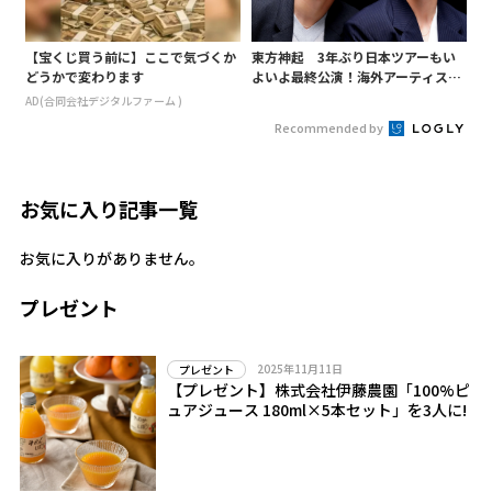
【宝くじ買う前に】ここで気づくか
東方神起 3年ぶり日本ツアーもい
どうかで変わります
よいよ最終公演！海外アーティスト
の東京ドーム通算３０公演は史上最
AD(合同会社デジタルファーム )
多
Recommended by
お気に入り記事一覧
お気に入りがありません。
プレゼント
2025年11月11日
プレゼント
【プレゼント】株式会社伊藤農園「100%ピ
ュアジュース 180ml×5本セット」を3人に!