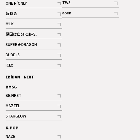
TWS
ONE N’ONLY
ギャラリー
記事
記事
aoen
超特急
記事
記事
M!LK
ギャラリー
記事
原因は自分にある。
記事
SUPER★DRAGON
記事
BUDDiiS
記事
ICEx
記事
EBiDAN NEXT
BMSG
BE:FIRST
記事
MAZZEL
ギャラリー
記事
STARGLOW
ギャラリー
記事
K-POP
NAZE