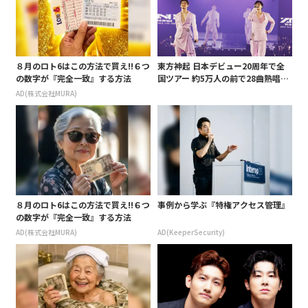
８月のロト6はこの方法で買え!!６つ
東方神起 日本デビュー20周年で全
の数字が『完全一致』する方法
国ツアー 約5万人の前で28曲熱唱
「いろいろなことを乗り越えて今の
AD(株式会社MURA)
2人がいる」
８月のロト6はこの方法で買え!!６つ
事例から学ぶ『特権アクセス管理』
の数字が『完全一致』する方法
AD(株式会社MURA)
AD(KeeperSecurity)