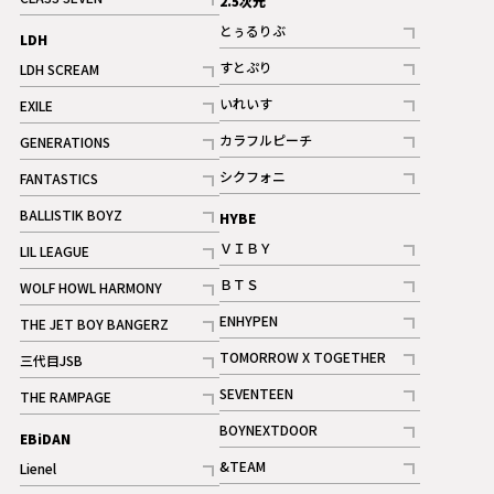
2.5次元
記事
とぅるりぶ
LDH
記事
すとぷり
LDH SCREAM
記事
記事
いれいす
EXILE
ギャラリー
記事
記事
カラフルピーチ
GENERATIONS
ギャラリー
記事
記事
シクフォニ
FANTASTICS
記事
記事
BALLISTIK BOYZ
HYBE
記事
ＶＩＢＹ
LIL LEAGUE
記事
記事
ＢＴＳ
WOLF HOWL HARMONY
記事
記事
ENHYPEN
THE JET BOY BANGERZ
記事
記事
TOMORROW X TOGETHER
三代目JSB
記事
記事
SEVENTEEN
THE RAMPAGE
ギャラリー
記事
記事
BOYNEXTDOOR
EBiDAN
ギャラリー
記事
&TEAM
Lienel
記事
記事