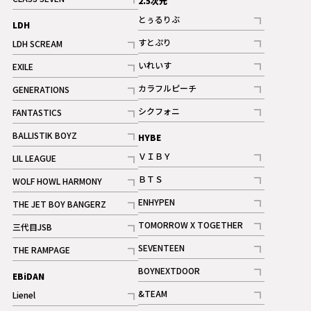
2.5次元
記事
とぅるりぶ
LDH
記事
すとぷり
LDH SCREAM
記事
記事
いれいす
EXILE
ギャラリー
記事
記事
カラフルピーチ
GENERATIONS
ギャラリー
記事
記事
シクフォニ
FANTASTICS
記事
記事
BALLISTIK BOYZ
HYBE
記事
ＶＩＢＹ
LIL LEAGUE
記事
記事
ＢＴＳ
WOLF HOWL HARMONY
記事
記事
ENHYPEN
THE JET BOY BANGERZ
記事
記事
TOMORROW X TOGETHER
三代目JSB
記事
記事
SEVENTEEN
THE RAMPAGE
ギャラリー
記事
記事
BOYNEXTDOOR
EBiDAN
ギャラリー
記事
&TEAM
Lienel
記事
記事