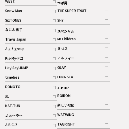
WEST.
つば男
記事
Snow Man
THE SUPER FRUIT
記事
記事
SixTONES
SHY
ギャラリー
ギャラリー
記事
記事
なにわ男子
スペシャル
ギャラリー
記事
Mr.Children
Travis Japan
記事
記事
ミセス
Aぇ！group
記事
記事
アルフィー
Kis-My-Ft2
記事
記事
GLAY
Hey!Say!JUMP
ギャラリー
記事
記事
LUNA SEA
timelesz
記事
記事
DOMOTO
J-POP
記事
ROIROM
嵐
記事
記事
新しい地図
KAT-TUN
記事
記事
WATWING
ふぉ～ゆ～
記事
記事
TAGRIGHT
A.B.C-Z