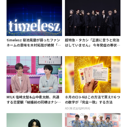
timelesz 菊池風磨が語ったファン
超特急・タカシ「正直に言うと完治
ネームの意味を木村拓哉が絶賛「考
はしていません」 今年発症の帯状疱
えてるな」「素敵だと思います」
疹(ほうしん)の症状について本心告
白 後遺症も語る
M!LK 塩崎太智&山中柔太朗、共通
８月のロト6はこの方法で買え!!６つ
する恋愛観「結婚前の同棲はナシ」
の数字が『完全一致』する方法
と明かすも最後は決意がグラグラ?
AD(株式会社MURA)