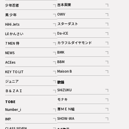
記事
記事
吉本興業
少年忍者
ギャラリー
記事
記事
OWV
美 少年
記事
記事
スターダスト
HiHi Jets
ギャラリー
記事
記事
Da-iCE
Lil かんさい
記事
記事
カラフルダイヤモンド
7 MEN 侍
記事
記事
BMK
NEWS
記事
記事
BBM
ACEes
ギャラリー
記事
記事
Maison B
KEY TO LIT
ギャラリー
記事
記事
ジュニア
歌謡
ギャラリー
記事
SHiZUKU
Ｂ＆ＺＡＩ
記事
記事
モナキ
TOBE
記事
華ＭＥＮ組
Number_i
記事
記事
SHOW-WA
IMP.
記事
記事
CLASS SEVEN