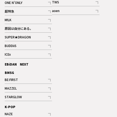
TWS
ONE N’ONLY
ギャラリー
記事
記事
aoen
超特急
記事
記事
M!LK
ギャラリー
記事
原因は自分にある。
記事
SUPER★DRAGON
記事
BUDDiiS
記事
ICEx
記事
EBiDAN NEXT
BMSG
BE:FIRST
記事
MAZZEL
ギャラリー
記事
STARGLOW
ギャラリー
記事
K-POP
NAZE