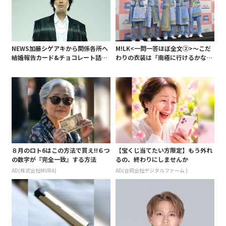
NEWS加藤シゲアキから関係各所へ
M!LK<一問一答ほぼ全文②>～こだ
結婚報告カード&チョコレート詰め
わりの衣装は「南極に行けるかなと
合わせ、小説家らしく哲学者の名言
いうくらい厚着」～
も添えて
８月のロト6はこの方法で買え!!６つ
【宝くじ当てたい方限定】もう外れ
の数字が『完全一致』する方法
るの、終わりにしませんか
AD(株式会社MURA)
AD(合同会社デジタルファーム )