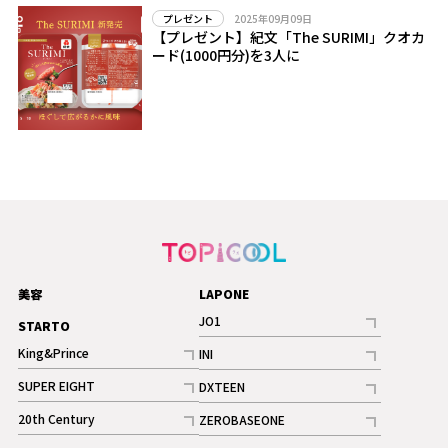
2025年09月09日
プレゼント
【プレゼント】紀文「The SURIMI」クオカ
ード(1000円分)を3人に
美容
LAPONE
JO1
STARTO
記事
King&Prince
INI
ギャラリー
記事
記事
SUPER EIGHT
DXTEEN
ギャラリー
記事
記事
20th Century
ZEROBASEONE
ギャラリー
記事
記事