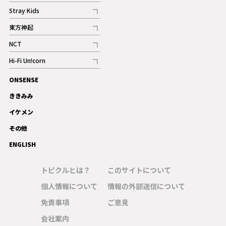
記事
Stray Kids
記事
東方神起
記事
NCT
記事
Hi-Fi Un!corn
記事
ONSENSE
ギャラリー
ききみみ
イケメン
その他
ENGLISH
トピクルとは？
このサイトについて
個人情報について
情報の外部送信について
免責事項
ご意見
会社案内