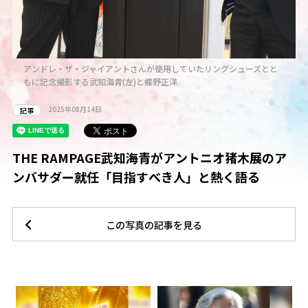
アンドレ・ザ・ジャイアントさんが使用していたリングシューズとと
もに記念撮影する武知海青(左)と蝶野正洋
2025年08月14日
記事
THE RAMPAGE武知海青がアントニオ猪木展のア
ンバサダー就任「目指すべき人」と熱く語る
この写真の記事を見る