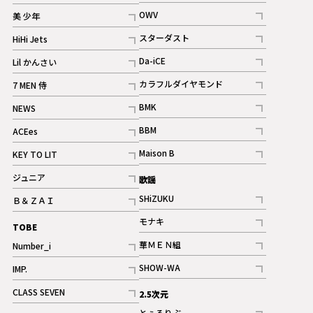
ギャラリー
記事
記事
OWV
美 少年
記事
記事
スターダスト
HiHi Jets
ギャラリー
記事
記事
Da-iCE
Lil かんさい
記事
記事
カラフルダイヤモンド
7 MEN 侍
記事
記事
BMK
NEWS
記事
記事
BBM
ACEes
ギャラリー
記事
記事
Maison B
KEY TO LIT
ギャラリー
記事
記事
ジュニア
歌謡
ギャラリー
記事
SHiZUKU
Ｂ＆ＺＡＩ
記事
記事
モナキ
TOBE
記事
華ＭＥＮ組
Number_i
記事
記事
SHOW-WA
IMP.
記事
記事
CLASS SEVEN
2.5次元
記事
とぅるりぶ