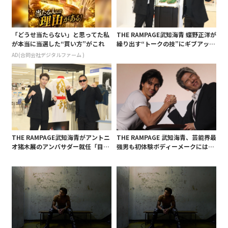
「どうせ当たらない」と思ってた私
THE RAMPAGE武知海青 蝶野正洋が
が本当に当選した“買い方”がこれ
繰り出す“トークの技”にギブアップ
寸前!?
AD(合同会社デジタルファーム )
THE RAMPAGE武知海青がアントニ
THE RAMPAGE 武知海青、芸能界最
オ猪木展のアンバサダー就任「目指
強男も初体験ボディーメークには苦
すべき人」と熱く語る
戦?「トレーニングせずに筋肉落と
し、食事で脂肪削り…」