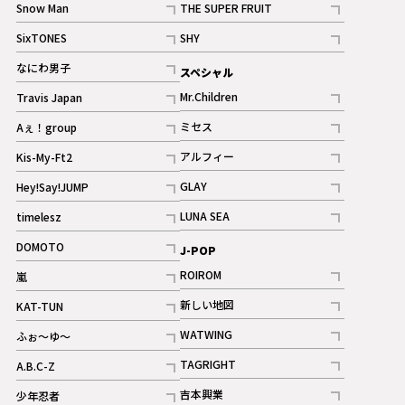
Snow Man
THE SUPER FRUIT
記事
記事
SixTONES
SHY
ギャラリー
ギャラリー
記事
記事
なにわ男子
スペシャル
ギャラリー
記事
Mr.Children
Travis Japan
記事
記事
ミセス
Aぇ！group
記事
記事
アルフィー
Kis-My-Ft2
記事
記事
GLAY
Hey!Say!JUMP
ギャラリー
記事
記事
LUNA SEA
timelesz
記事
記事
DOMOTO
J-POP
記事
ROIROM
嵐
記事
記事
新しい地図
KAT-TUN
記事
記事
WATWING
ふぉ～ゆ～
記事
記事
TAGRIGHT
A.B.C-Z
記事
記事
吉本興業
少年忍者