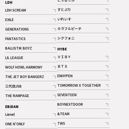
LDH
記事
すとぷり
LDH SCREAM
記事
記事
いれいす
EXILE
ギャラリー
記事
記事
カラフルピーチ
GENERATIONS
ギャラリー
記事
記事
シクフォニ
FANTASTICS
記事
記事
BALLISTIK BOYZ
HYBE
記事
ＶＩＢＹ
LIL LEAGUE
記事
記事
ＢＴＳ
WOLF HOWL HARMONY
記事
記事
ENHYPEN
THE JET BOY BANGERZ
記事
記事
TOMORROW X TOGETHER
三代目JSB
記事
記事
SEVENTEEN
THE RAMPAGE
ギャラリー
記事
記事
BOYNEXTDOOR
EBiDAN
ギャラリー
記事
&TEAM
Lienel
記事
記事
TWS
ONE N’ONLY
ギャラリー