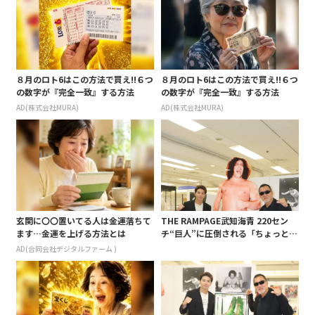
８月のロト6はこの方法で買え!!６つ
８月のロト6はこの方法で買え!!６つ
の数字が『完全一致』する方法
の数字が『完全一致』する方法
AD(株式会社MURA)
AD(株式会社MURA)
玄関に〇〇置いてる人は金運落ちて
THE RAMPAGE武知海青 220セン
ます…金運を上げる方法とは
チ“巨人”に圧倒される「ちょっと戦
う勇気は…」
AD(合同会社デジタルファーム )