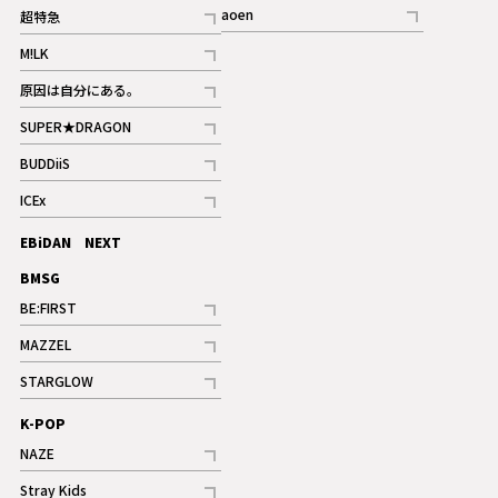
記事
記事
aoen
超特急
記事
記事
M!LK
ギャラリー
記事
原因は自分にある。
記事
SUPER★DRAGON
記事
BUDDiiS
記事
ICEx
記事
EBiDAN NEXT
BMSG
BE:FIRST
記事
MAZZEL
ギャラリー
記事
STARGLOW
ギャラリー
記事
K-POP
NAZE
記事
Stray Kids