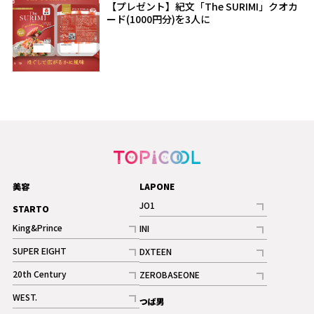
【プレゼント】紀文「The SURIMI」クオカ
ード(1000円分)を3人に
美容
LAPONE
JO1
STARTO
記事
King&Prince
INI
ギャラリー
記事
記事
SUPER EIGHT
DXTEEN
ギャラリー
記事
記事
20th Century
ZEROBASEONE
ギャラリー
記事
記事
WEST.
つば男
記事