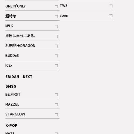
記事
記事
TWS
ONE N’ONLY
ギャラリー
記事
記事
aoen
超特急
記事
記事
M!LK
ギャラリー
記事
原因は自分にある。
記事
SUPER★DRAGON
記事
BUDDiiS
記事
ICEx
記事
EBiDAN NEXT
BMSG
BE:FIRST
記事
MAZZEL
ギャラリー
記事
STARGLOW
ギャラリー
記事
K-POP
NAZE