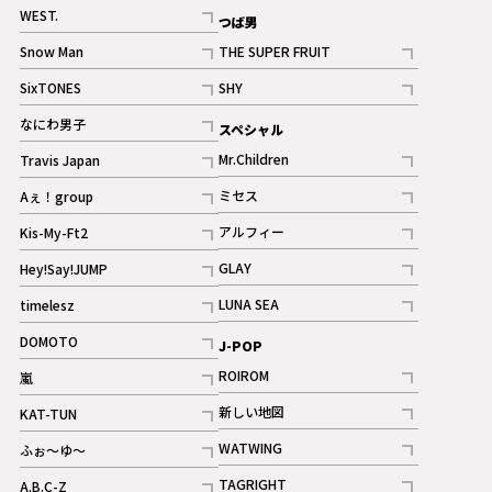
記事
記事
WEST.
つば男
記事
Snow Man
THE SUPER FRUIT
記事
記事
SixTONES
SHY
ギャラリー
ギャラリー
記事
記事
なにわ男子
スペシャル
ギャラリー
記事
Mr.Children
Travis Japan
記事
記事
ミセス
Aぇ！group
記事
記事
アルフィー
Kis-My-Ft2
記事
記事
GLAY
Hey!Say!JUMP
ギャラリー
記事
記事
LUNA SEA
timelesz
記事
記事
DOMOTO
J-POP
記事
ROIROM
嵐
記事
記事
新しい地図
KAT-TUN
記事
記事
WATWING
ふぉ～ゆ～
記事
記事
TAGRIGHT
A.B.C-Z