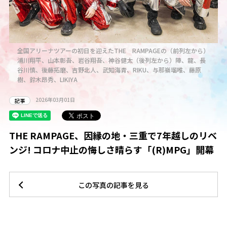
）
全国アリーナツアーの初日を迎えたTHE RAMPAGEの（前列左から）
浦川翔平、山本彰吾、岩谷翔吾、神谷健太（後列左から）陣、龍、長
谷川慎、後藤拓磨、吉野北人、武知海青、RIKU、与那嶺瑠唯、藤原
樹、鈴木昂秀、LIKIYA
2026年03月01日
記事
THE RAMPAGE、因縁の地・三重で7年越しのリベ
ンジ! コロナ中止の悔しさ晴らす「(R)MPG」開幕
この写真の記事を見る