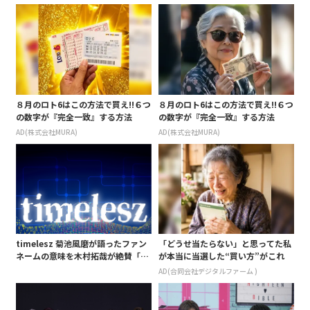
８月のロト6はこの方法で買え!!６つ
８月のロト6はこの方法で買え!!６つ
の数字が『完全一致』する方法
の数字が『完全一致』する方法
AD(株式会社MURA)
AD(株式会社MURA)
timelesz 菊池風磨が語ったファン
「どうせ当たらない」と思ってた私
ネームの意味を木村拓哉が絶賛「考
が本当に当選した“買い方”がこれ
えてるな」「素敵だと思います」
AD(合同会社デジタルファーム )