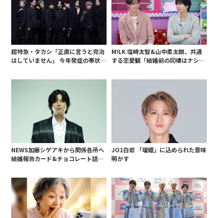
超特急・タカシ「正直に言うと完治
M!LK 塩崎太智&山中柔太朗、共通
はしていません」 今年発症の帯状疱
する恋愛観「結婚前の同棲はナシ」
疹(ほうしん)の症状について本心告
と明かすも最後は決意がグラグラ?
白 後遺症も語る
NEWS加藤シゲアキから関係各所へ
JO1白岩 「瑠姫」に込められた意味
結婚報告カード&チョコレート詰め
明かす
合わせ、小説家らしく哲学者の名言
も添えて