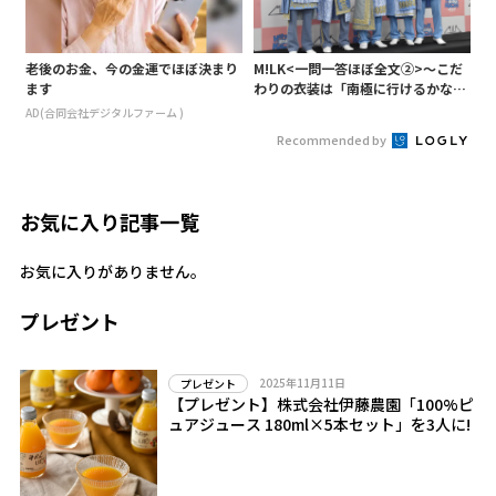
老後のお金、今の金運でほぼ決まり
M!LK<一問一答ほぼ全文②>～こだ
ます
わりの衣装は「南極に行けるかなと
いうくらい厚着」～
AD(合同会社デジタルファーム )
Recommended by
お気に入り記事一覧
お気に入りがありません。
プレゼント
2025年11月11日
プレゼント
【プレゼント】株式会社伊藤農園「100%ピ
ュアジュース 180ml×5本セット」を3人に!