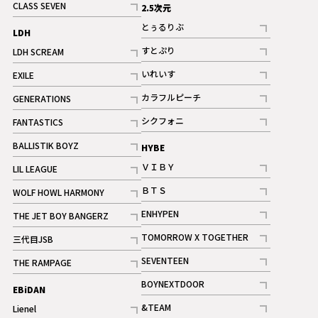
CLASS SEVEN
2.5次元
記事
とぅるりぶ
LDH
記事
すとぷり
LDH SCREAM
記事
記事
いれいす
EXILE
ギャラリー
記事
記事
カラフルピーチ
GENERATIONS
ギャラリー
記事
記事
シクフォニ
FANTASTICS
記事
記事
BALLISTIK BOYZ
HYBE
記事
ＶＩＢＹ
LIL LEAGUE
記事
記事
ＢＴＳ
WOLF HOWL HARMONY
記事
記事
ENHYPEN
THE JET BOY BANGERZ
記事
記事
TOMORROW X TOGETHER
三代目JSB
記事
記事
SEVENTEEN
THE RAMPAGE
ギャラリー
記事
記事
BOYNEXTDOOR
EBiDAN
ギャラリー
記事
&TEAM
Lienel