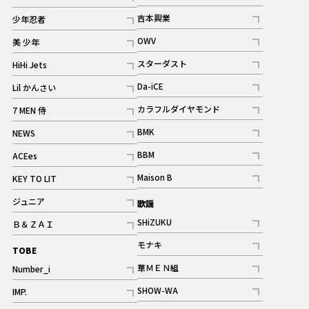
記事
記事
吉本興業
少年忍者
ギャラリー
記事
記事
OWV
美 少年
記事
記事
スターダスト
HiHi Jets
ギャラリー
記事
記事
Da-iCE
Lil かんさい
記事
記事
カラフルダイヤモンド
7 MEN 侍
記事
記事
BMK
NEWS
記事
記事
BBM
ACEes
ギャラリー
記事
記事
Maison B
KEY TO LIT
ギャラリー
記事
記事
ジュニア
歌謡
ギャラリー
記事
SHiZUKU
Ｂ＆ＺＡＩ
記事
記事
モナキ
TOBE
記事
華ＭＥＮ組
Number_i
記事
記事
SHOW-WA
IMP.
記事
記事