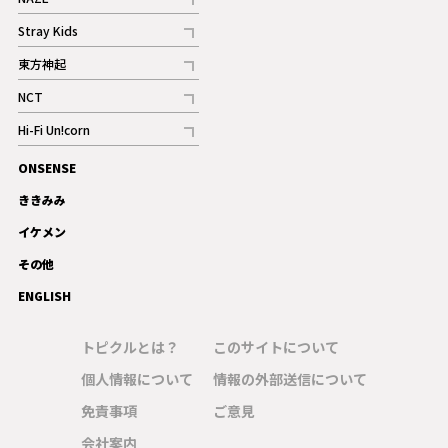
記事
Stray Kids
記事
東方神起
記事
NCT
記事
Hi-Fi Un!corn
記事
ONSENSE
ギャラリー
ききみみ
イケメン
その他
ENGLISH
トピクルとは？
このサイトについて
個人情報について
情報の外部送信について
免責事項
ご意見
会社案内