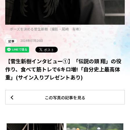
ポーズを決める菅生新樹（撮影・尾崎 有希）
2024年07月26日
記事
【菅生新樹インタビュー①】「伝説の頭 翔」の役
作り、食べて筋トレで6キロ増!「自分史上最高体
重」(サイン入りプレゼントあり)
この写真の記事を見る