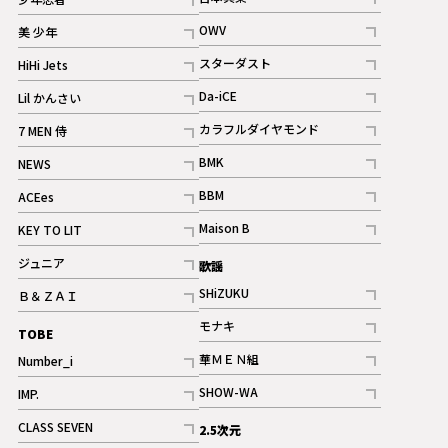
ギャラリー
記事
記事
OWV
美 少年
記事
記事
スターダスト
HiHi Jets
ギャラリー
記事
記事
Da-iCE
Lil かんさい
記事
記事
カラフルダイヤモンド
7 MEN 侍
記事
記事
BMK
NEWS
記事
記事
BBM
ACEes
ギャラリー
記事
記事
Maison B
KEY TO LIT
ギャラリー
記事
記事
ジュニア
歌謡
ギャラリー
記事
SHiZUKU
Ｂ＆ＺＡＩ
記事
記事
モナキ
TOBE
記事
華ＭＥＮ組
Number_i
記事
記事
SHOW-WA
IMP.
記事
記事
CLASS SEVEN
2.5次元