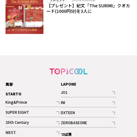
【プレゼント】紀文「The SURIMI」クオカ
ード(1000円分)を3人に
美容
LAPONE
JO1
STARTO
記事
King&Prince
INI
ギャラリー
記事
記事
SUPER EIGHT
DXTEEN
ギャラリー
記事
記事
20th Century
ZEROBASEONE
ギャラリー
記事
記事
WEST.
つば男