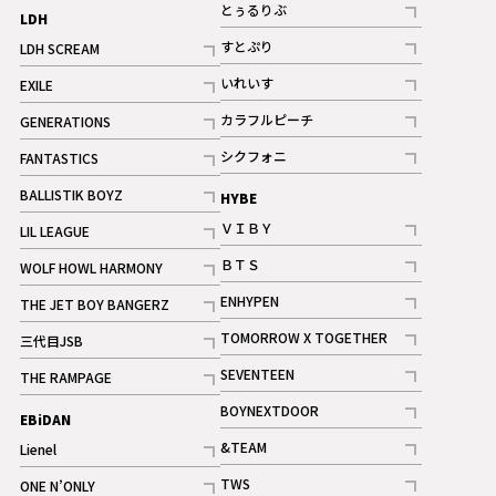
記事
とぅるりぶ
LDH
記事
すとぷり
LDH SCREAM
記事
記事
いれいす
EXILE
ギャラリー
記事
記事
カラフルピーチ
GENERATIONS
ギャラリー
記事
記事
シクフォニ
FANTASTICS
記事
記事
BALLISTIK BOYZ
HYBE
記事
ＶＩＢＹ
LIL LEAGUE
記事
記事
ＢＴＳ
WOLF HOWL HARMONY
記事
記事
ENHYPEN
THE JET BOY BANGERZ
記事
記事
TOMORROW X TOGETHER
三代目JSB
記事
記事
SEVENTEEN
THE RAMPAGE
ギャラリー
記事
記事
BOYNEXTDOOR
EBiDAN
ギャラリー
記事
&TEAM
Lienel
記事
記事
TWS
ONE N’ONLY
ギャラリー