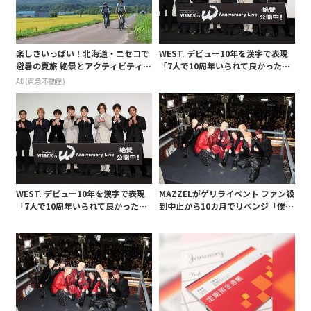
楽しさいっぱい！北海道・ニセコで
WEST. デビュー10年を漢字で表現
避暑の夏旅 絶景とアクティビティが
「7人で10周年いられて良かったな
揃う「ニセコ東急 グラン・ヒラフ」
と言うのが一番」
AD(東急不動産)
～東急不動産
WEST. デビュー10年を漢字で表現
MAZZELがゲリライベント ファン殺
「7人で10周年いられて良かったな
到中止から10カ月でリベンジ「僕ら
と言うのが一番」
についてきて」