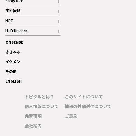
Stray Kids
記事
東方神起
記事
NCT
記事
Hi-Fi Un!corn
記事
ONSENSE
ギャラリー
ききみみ
イケメン
その他
ENGLISH
トピクルとは？
このサイトについて
個人情報について
情報の外部送信について
免責事項
ご意見
会社案内