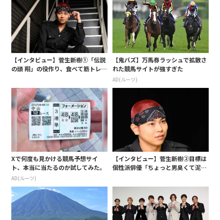
【インタビュー】菅生新樹①「伝説
【鬼バズ】万馬券ラッシュで拡散さ
の頭 翔」の役作り、食べて筋トレで
れた競馬サイトが強すぎた
6キロ増!「自分史上最高体重」(サイ
AD(ルーツ)
ン入りプレゼントあり)
Xで何度も見かける競馬予想サイ
【インタビュー】菅生新樹②目標は
ト、本当に当たるのか試してみた。
個性派俳優「ちょっと男臭くて泥臭
い役が合うかな?と思い始めて」(サ
AD(ルーツ)
イン入りプレゼントあり)