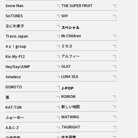
記事
Snow Man
THE SUPER FRUIT
記事
記事
SixTONES
SHY
ギャラリー
ギャラリー
記事
記事
なにわ男子
スペシャル
ギャラリー
記事
Mr.Children
Travis Japan
記事
記事
ミセス
Aぇ！group
記事
記事
アルフィー
Kis-My-Ft2
記事
記事
GLAY
Hey!Say!JUMP
ギャラリー
記事
記事
LUNA SEA
timelesz
記事
記事
DOMOTO
J-POP
記事
ROIROM
嵐
記事
記事
新しい地図
KAT-TUN
記事
記事
WATWING
ふぉ～ゆ～
記事
記事
TAGRIGHT
A.B.C-Z
記事
記事
吉本興業
少年忍者