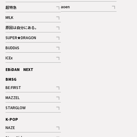
記事
記事
aoen
超特急
記事
記事
M!LK
ギャラリー
記事
原因は自分にある。
記事
SUPER★DRAGON
記事
BUDDiiS
記事
ICEx
記事
EBiDAN NEXT
BMSG
BE:FIRST
記事
MAZZEL
ギャラリー
記事
STARGLOW
ギャラリー
記事
K-POP
NAZE
記事