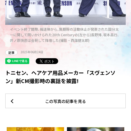
イベント終了間際､報道陣から､無期限の活動休止が発表された国分太
一に関して問いかけられた20th Centuryの(左から)長野博､坂本昌行､
井ノ原快彦は会釈して降壇した(撮影・西海健太郎)
2025年06月24日
記事
トニセン、ヘアケア用品メーカー「スヴェンソ
ン」新CM撮影時の裏話を披露!
この写真の記事を見る