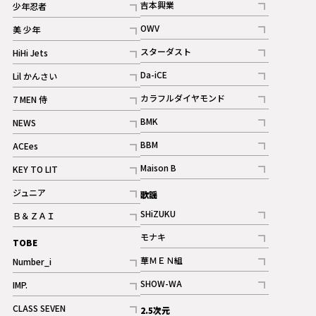
吉本興業
少年忍者
ギャラリー
記事
記事
OWV
美 少年
記事
記事
スターダスト
HiHi Jets
ギャラリー
記事
記事
Da-iCE
Lil かんさい
記事
記事
カラフルダイヤモンド
7 MEN 侍
記事
記事
BMK
NEWS
記事
記事
BBM
ACEes
ギャラリー
記事
記事
Maison B
KEY TO LIT
ギャラリー
記事
記事
ジュニア
歌謡
ギャラリー
記事
SHiZUKU
Ｂ＆ＺＡＩ
記事
記事
モナキ
TOBE
記事
華ＭＥＮ組
Number_i
記事
記事
SHOW-WA
IMP.
記事
記事
CLASS SEVEN
2.5次元