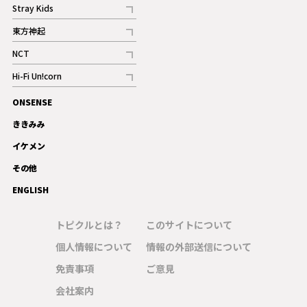
記事
Stray Kids
記事
東方神起
記事
NCT
記事
Hi-Fi Un!corn
記事
ONSENSE
ギャラリー
ききみみ
イケメン
その他
ENGLISH
トピクルとは？
このサイトについて
個人情報について
情報の外部送信について
免責事項
ご意見
会社案内