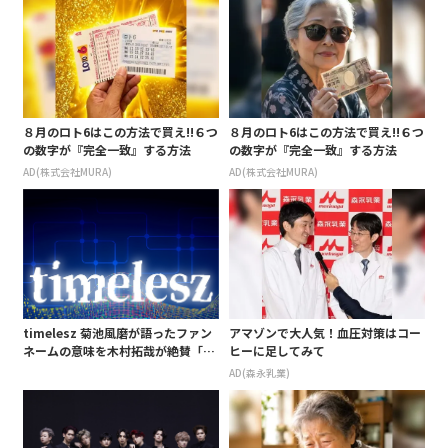
８月のロト6はこの方法で買え!!６つ
８月のロト6はこの方法で買え!!６つ
の数字が『完全一致』する方法
の数字が『完全一致』する方法
AD(株式会社MURA)
AD(株式会社MURA)
timelesz 菊池風磨が語ったファン
アマゾンで大人気！血圧対策はコー
ネームの意味を木村拓哉が絶賛「考
ヒーに足してみて
えてるな」「素敵だと思います」
AD(森永乳業)