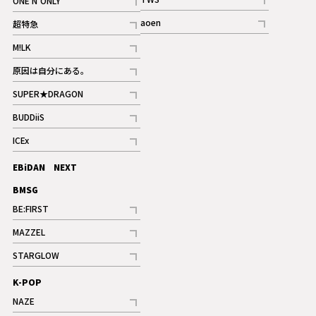
ONE N’ONLY
ギャラリー
記事
記事
aoen
超特急
記事
記事
M!LK
ギャラリー
記事
原因は自分にある。
記事
SUPER★DRAGON
記事
BUDDiiS
記事
ICEx
記事
EBiDAN NEXT
BMSG
BE:FIRST
記事
MAZZEL
ギャラリー
記事
STARGLOW
ギャラリー
記事
K-POP
NAZE