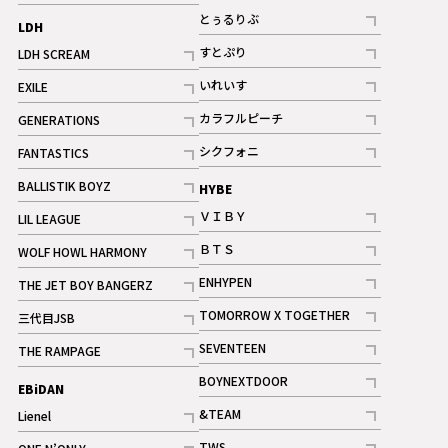
記事
とぅるりぶ
LDH
記事
すとぷり
LDH SCREAM
記事
記事
いれいす
EXILE
ギャラリー
記事
記事
カラフルピーチ
GENERATIONS
ギャラリー
記事
記事
シクフォニ
FANTASTICS
記事
記事
BALLISTIK BOYZ
HYBE
記事
ＶＩＢＹ
LIL LEAGUE
記事
記事
ＢＴＳ
WOLF HOWL HARMONY
記事
記事
ENHYPEN
THE JET BOY BANGERZ
記事
記事
TOMORROW X TOGETHER
三代目JSB
記事
記事
SEVENTEEN
THE RAMPAGE
ギャラリー
記事
記事
BOYNEXTDOOR
EBiDAN
ギャラリー
記事
&TEAM
Lienel
記事
記事
TWS