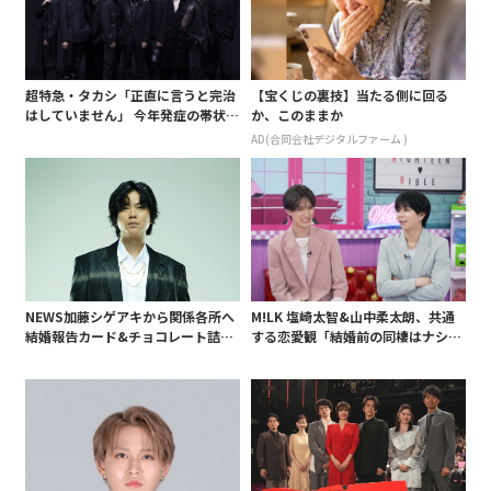
超特急・タカシ「正直に言うと完治
【宝くじの裏技】当たる側に回る
はしていません」 今年発症の帯状疱
か、このままか
疹(ほうしん)の症状について本心告
AD(合同会社デジタルファーム )
白 後遺症も語る
NEWS加藤シゲアキから関係各所へ
M!LK 塩崎太智&山中柔太朗、共通
結婚報告カード&チョコレート詰め
する恋愛観「結婚前の同棲はナシ」
合わせ、小説家らしく哲学者の名言
と明かすも最後は決意がグラグラ?
も添えて