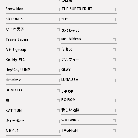
つば男
記事
Snow Man
THE SUPER FRUIT
記事
記事
SixTONES
SHY
ギャラリー
ギャラリー
記事
記事
なにわ男子
スペシャル
ギャラリー
記事
Mr.Children
Travis Japan
記事
記事
ミセス
Aぇ！group
記事
記事
アルフィー
Kis-My-Ft2
記事
記事
GLAY
Hey!Say!JUMP
ギャラリー
記事
記事
LUNA SEA
timelesz
記事
記事
DOMOTO
J-POP
記事
ROIROM
嵐
記事
記事
新しい地図
KAT-TUN
記事
記事
WATWING
ふぉ～ゆ～
記事
記事
TAGRIGHT
A.B.C-Z
記事
記事