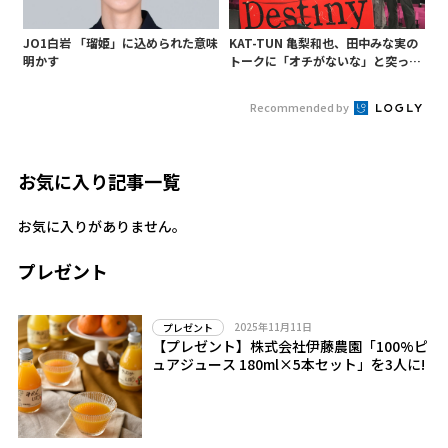
JO1白岩 「瑠姫」に込められた意味
KAT-TUN 亀梨和也、田中みな実の
明かす
トークに「オチがないな」と突っ込
み! 「Destiny」試写会に登場
Recommended by
お気に入り記事一覧
お気に入りがありません。
プレゼント
2025年11月11日
プレゼント
【プレゼント】株式会社伊藤農園「100%ピ
ュアジュース 180ml×5本セット」を3人に!