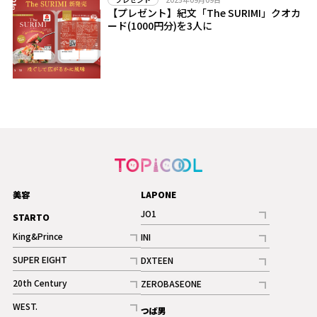
【プレゼント】紀文「The SURIMI」クオカ
ード(1000円分)を3人に
美容
LAPONE
JO1
STARTO
記事
King&Prince
INI
ギャラリー
記事
記事
SUPER EIGHT
DXTEEN
ギャラリー
記事
記事
20th Century
ZEROBASEONE
ギャラリー
記事
記事
WEST.
つば男