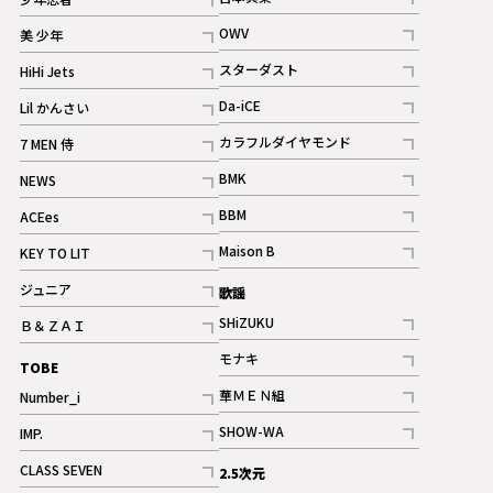
ギャラリー
記事
記事
OWV
美 少年
記事
記事
スターダスト
HiHi Jets
ギャラリー
記事
記事
Da-iCE
Lil かんさい
記事
記事
カラフルダイヤモンド
7 MEN 侍
記事
記事
BMK
NEWS
記事
記事
BBM
ACEes
ギャラリー
記事
記事
Maison B
KEY TO LIT
ギャラリー
記事
記事
ジュニア
歌謡
ギャラリー
記事
SHiZUKU
Ｂ＆ＺＡＩ
記事
記事
モナキ
TOBE
記事
華ＭＥＮ組
Number_i
記事
記事
SHOW-WA
IMP.
記事
記事
CLASS SEVEN
2.5次元