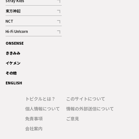
Stray Kids
記事
東方神起
記事
NCT
記事
Hi-Fi Un!corn
記事
ONSENSE
ギャラリー
ききみみ
イケメン
その他
ENGLISH
トピクルとは？
このサイトについて
個人情報について
情報の外部送信について
免責事項
ご意見
会社案内