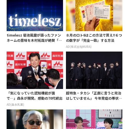
timelesz 菊池風磨が語ったファン
８月のロト6はこの方法で買え!!６つ
ネームの意味を木村拓哉が絶賛「考
の数字が『完全一致』する方法
えてるな」「素敵だと思います」
AD(株式会社MURA)
「気になっていた認知機能が菌
超特急・タカシ「正直に言うと完治
で…」森永が開発。感動の70代続出
はしていません」 今年発症の帯状疱
疹(ほうしん)の症状について本心告
AD(森永乳業)
白 後遺症も語る