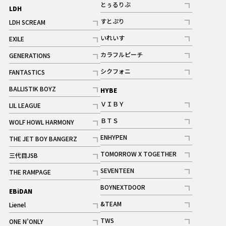
記事
とぅるりぶ
LDH
記事
すとぷり
LDH SCREAM
記事
記事
いれいす
EXILE
ギャラリー
記事
記事
カラフルピーチ
GENERATIONS
ギャラリー
記事
記事
シクフォニ
FANTASTICS
記事
記事
BALLISTIK BOYZ
HYBE
記事
ＶＩＢＹ
LIL LEAGUE
記事
記事
ＢＴＳ
WOLF HOWL HARMONY
記事
記事
ENHYPEN
THE JET BOY BANGERZ
記事
記事
TOMORROW X TOGETHER
三代目JSB
記事
記事
SEVENTEEN
THE RAMPAGE
ギャラリー
記事
記事
BOYNEXTDOOR
EBiDAN
ギャラリー
記事
&TEAM
Lienel
記事
記事
TWS
ONE N’ONLY
ギャラリー