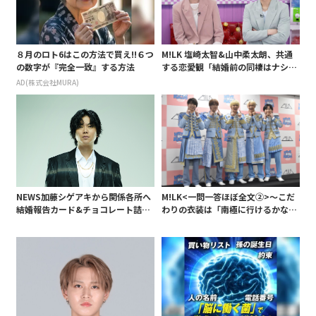
８月のロト6はこの方法で買え!!６つ
M!LK 塩崎太智&山中柔太朗、共通
の数字が『完全一致』する方法
する恋愛観「結婚前の同棲はナシ」
と明かすも最後は決意がグラグラ?
AD(株式会社MURA)
NEWS加藤シゲアキから関係各所へ
M!LK<一問一答ほぼ全文②>～こだ
結婚報告カード&チョコレート詰め
わりの衣装は「南極に行けるかなと
合わせ、小説家らしく哲学者の名言
いうくらい厚着」～
も添えて