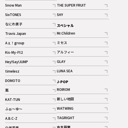
記事
Snow Man
THE SUPER FRUIT
記事
記事
SixTONES
SHY
ギャラリー
ギャラリー
記事
記事
なにわ男子
スペシャル
ギャラリー
記事
Mr.Children
Travis Japan
記事
記事
ミセス
Aぇ！group
記事
記事
アルフィー
Kis-My-Ft2
記事
記事
GLAY
Hey!Say!JUMP
ギャラリー
記事
記事
LUNA SEA
timelesz
記事
記事
DOMOTO
J-POP
記事
ROIROM
嵐
記事
記事
新しい地図
KAT-TUN
記事
記事
WATWING
ふぉ～ゆ～
記事
記事
TAGRIGHT
A.B.C-Z
記事
記事
吉本興業
少年忍者