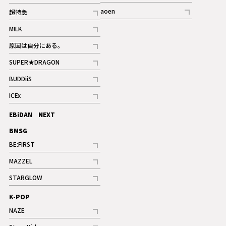
記事
記事
aoen
超特急
記事
記事
M!LK
ギャラリー
記事
原因は自分にある。
記事
SUPER★DRAGON
記事
BUDDiiS
記事
ICEx
記事
EBiDAN NEXT
BMSG
BE:FIRST
記事
MAZZEL
ギャラリー
記事
STARGLOW
ギャラリー
記事
K-POP
NAZE
記事