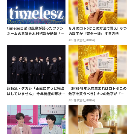
timelesz 菊池風磨が語ったファン
８月のロト6はこの方法で買え!!６つ
ネームの意味を木村拓哉が絶賛「考
の数字が『完全一致』する方法
えてるな」「素敵だと思います」
AD(株式会社MURA)
超特急・タカシ「正直に言うと完治
【昭和43年以前生まれはロト６この
はしていません」 今年発症の帯状疱
数字を買うべき】6つの数字が「完
疹(ほうしん)の症状について本心告
全一致」する方法
AD(株式会社MURA)
白 後遺症も語る