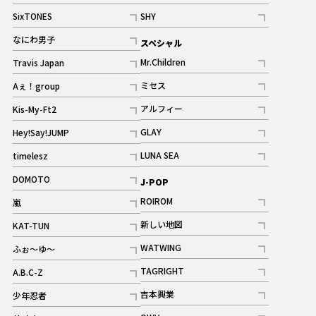
記事
記事
SixTONES
SHY
ギャラリー
ギャラリー
記事
記事
なにわ男子
スペシャル
ギャラリー
記事
Mr.Children
Travis Japan
記事
記事
ミセス
Aぇ！group
記事
記事
アルフィー
Kis-My-Ft2
記事
記事
GLAY
Hey!Say!JUMP
ギャラリー
記事
記事
LUNA SEA
timelesz
記事
記事
DOMOTO
J-POP
記事
ROIROM
嵐
記事
記事
新しい地図
KAT-TUN
記事
記事
WATWING
ふぉ～ゆ～
記事
記事
TAGRIGHT
A.B.C-Z
記事
記事
吉本興業
少年忍者
ギャラリー
記事
記事