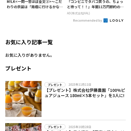
M!LK<一問一答ほぼ全文②>～こだ
『コンビニでタバコ買うの、ちょっ
わりの衣装は「南極に行けるかなと
と待って！！』年間11万円節約の新
いうくらい厚着」～
型タバコ
AD(株式会社HAL)
Recommended by
お気に入り記事一覧
お気に入りがありません。
プレゼント
2025年11月11日
プレゼント
【プレゼント】株式会社伊藤農園「100%ピ
ュアジュース 180ml×5本セット」を3人に!
2025年10月28日
プレゼント