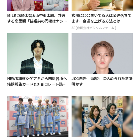
M!LK 塩崎太智&山中柔太朗、共通
玄関に〇〇置いてる人は金運落ちて
する恋愛観「結婚前の同棲はナシ」
ます…金運を上げる方法とは
と明かすも最後は決意がグラグラ?
AD(合同会社デジタルファーム )
NEWS加藤シゲアキから関係各所へ
JO1白岩 「瑠姫」に込められた意味
結婚報告カード&チョコレート詰め
明かす
合わせ、小説家らしく哲学者の名言
も添えて