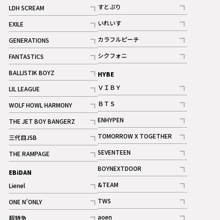
記事
すとぷり
LDH SCREAM
記事
記事
いれいす
EXILE
ギャラリー
記事
記事
カラフルピーチ
GENERATIONS
ギャラリー
記事
記事
シクフォニ
FANTASTICS
記事
記事
BALLISTIK BOYZ
HYBE
記事
ＶＩＢＹ
LIL LEAGUE
記事
記事
ＢＴＳ
WOLF HOWL HARMONY
記事
記事
ENHYPEN
THE JET BOY BANGERZ
記事
記事
TOMORROW X TOGETHER
三代目JSB
記事
記事
SEVENTEEN
THE RAMPAGE
ギャラリー
記事
記事
BOYNEXTDOOR
EBiDAN
ギャラリー
記事
&TEAM
Lienel
記事
記事
TWS
ONE N’ONLY
ギャラリー
記事
記事
aoen
超特急