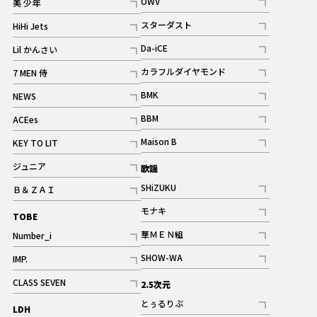
OWV
美 少年
記事
記事
スターダスト
HiHi Jets
ギャラリー
記事
記事
Da-iCE
Lil かんさい
記事
記事
カラフルダイヤモンド
7 MEN 侍
記事
記事
BMK
NEWS
記事
記事
BBM
ACEes
ギャラリー
記事
記事
Maison B
KEY TO LIT
ギャラリー
記事
記事
ジュニア
歌謡
ギャラリー
記事
SHiZUKU
Ｂ＆ＺＡＩ
記事
記事
モナキ
TOBE
記事
華ＭＥＮ組
Number_i
記事
記事
SHOW-WA
IMP.
記事
記事
CLASS SEVEN
2.5次元
記事
とぅるりぶ
LDH