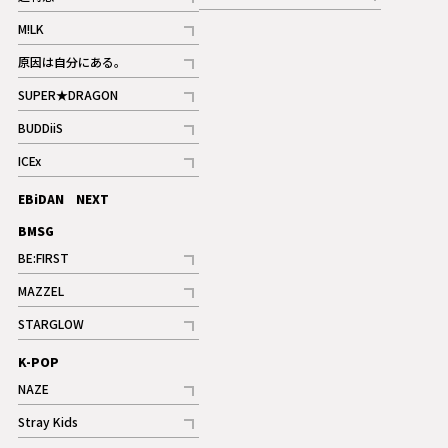
記事
記事
M!LK
ギャラリー
記事
原因は自分にある。
記事
SUPER★DRAGON
記事
BUDDiiS
記事
ICEx
記事
EBiDAN NEXT
BMSG
BE:FIRST
記事
MAZZEL
ギャラリー
記事
STARGLOW
ギャラリー
記事
K-POP
NAZE
記事
Stray Kids
記事