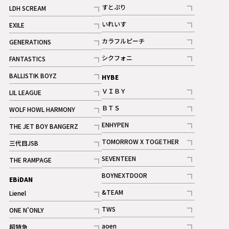
記事
すとぷり
LDH SCREAM
記事
記事
いれいす
EXILE
ギャラリー
記事
記事
カラフルピーチ
GENERATIONS
ギャラリー
記事
記事
シクフォニ
FANTASTICS
記事
記事
BALLISTIK BOYZ
HYBE
記事
ＶＩＢＹ
LIL LEAGUE
記事
記事
ＢＴＳ
WOLF HOWL HARMONY
記事
記事
ENHYPEN
THE JET BOY BANGERZ
記事
記事
TOMORROW X TOGETHER
三代目JSB
記事
記事
SEVENTEEN
THE RAMPAGE
ギャラリー
記事
記事
BOYNEXTDOOR
EBiDAN
ギャラリー
記事
&TEAM
Lienel
記事
記事
TWS
ONE N’ONLY
ギャラリー
記事
記事
aoen
超特急