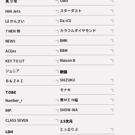
OWV
美 少年
記事
記事
スターダスト
HiHi Jets
ギャラリー
記事
記事
Da-iCE
Lil かんさい
記事
記事
カラフルダイヤモンド
7 MEN 侍
記事
記事
BMK
NEWS
記事
記事
BBM
ACEes
ギャラリー
記事
記事
Maison B
KEY TO LIT
ギャラリー
記事
記事
ジュニア
歌謡
ギャラリー
記事
SHiZUKU
Ｂ＆ＺＡＩ
記事
記事
モナキ
TOBE
記事
華ＭＥＮ組
Number_i
記事
記事
SHOW-WA
IMP.
記事
記事
CLASS SEVEN
2.5次元
記事
とぅるりぶ
LDH