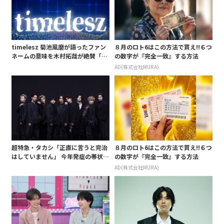
timelesz 菊池風磨が語ったファン
８月のロト6はこの方法で買え!!６つ
ネームの意味を木村拓哉が絶賛「考
の数字が『完全一致』する方法
えてるな」「素敵だと思います」
AD(株式会社MURA)
超特急・タカシ「正直に言うと完治
８月のロト6はこの方法で買え!!６つ
はしていません」 今年発症の帯状疱
の数字が『完全一致』する方法
疹(ほうしん)の症状について本心告
AD(株式会社MURA)
白 後遺症も語る