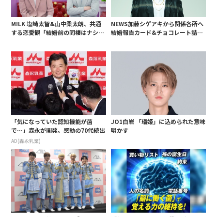
M!LK 塩崎太智&山中柔太朗、共通
NEWS加藤シゲアキから関係各所へ
する恋愛観「結婚前の同棲はナシ」
結婚報告カード&チョコレート詰め
と明かすも最後は決意がグラグラ?
合わせ、小説家らしく哲学者の名言
も添えて
「気になっていた認知機能が菌
JO1白岩 「瑠姫」に込められた意味
で…」森永が開発。感動の70代続出
明かす
AD(森永乳業)