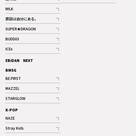
記事
記事
M!LK
ギャラリー
記事
原因は自分にある。
記事
SUPER★DRAGON
記事
BUDDiiS
記事
ICEx
記事
EBiDAN NEXT
BMSG
BE:FIRST
記事
MAZZEL
ギャラリー
記事
STARGLOW
ギャラリー
記事
K-POP
NAZE
記事
Stray Kids
記事