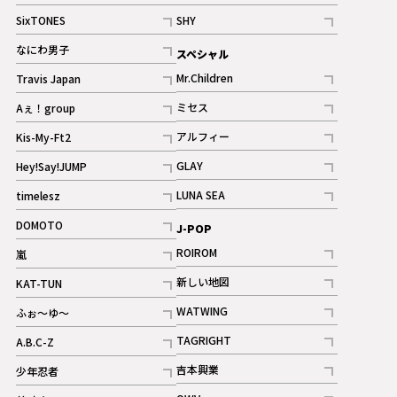
記事
記事
SixTONES
SHY
ギャラリー
ギャラリー
記事
記事
なにわ男子
スペシャル
ギャラリー
記事
Mr.Children
Travis Japan
記事
記事
ミセス
Aぇ！group
記事
記事
アルフィー
Kis-My-Ft2
記事
記事
GLAY
Hey!Say!JUMP
ギャラリー
記事
記事
LUNA SEA
timelesz
記事
記事
DOMOTO
J-POP
記事
ROIROM
嵐
記事
記事
新しい地図
KAT-TUN
記事
記事
WATWING
ふぉ～ゆ～
記事
記事
TAGRIGHT
A.B.C-Z
記事
記事
吉本興業
少年忍者
ギャラリー
記事
記事