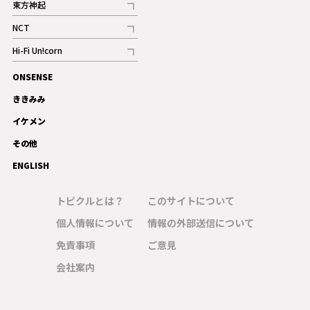
東方神起
記事
NCT
記事
Hi-Fi Un!corn
記事
ONSENSE
ギャラリー
ききみみ
イケメン
その他
ENGLISH
トピクルとは？
このサイトについて
個人情報について
情報の外部送信について
免責事項
ご意見
会社案内