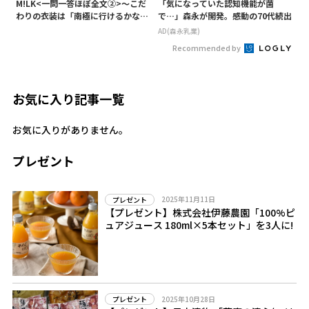
M!LK<一問一答ほぼ全文②>～こだ
「気になっていた認知機能が菌
わりの衣装は「南極に行けるかなと
で…」森永が開発。感動の70代続出
いうくらい厚着」～
AD(森永乳業)
Recommended by
お気に入り記事一覧
お気に入りがありません。
プレゼント
2025年11月11日
プレゼント
【プレゼント】株式会社伊藤農園「100%ピ
ュアジュース 180ml×5本セット」を3人に!
2025年10月28日
プレゼント