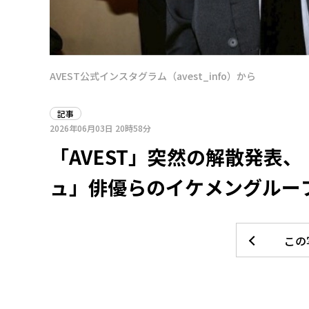
AVEST公式インスタグラム（avest_info）から
記事
2026年06月03日
20時58分
「AVEST」突然の解散発表
ュ」俳優らのイケメングルー
この