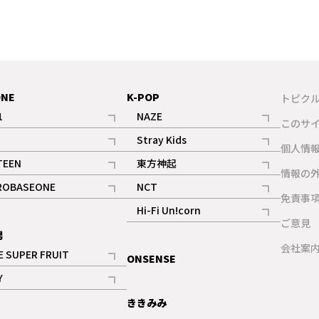
ONE
K-POP
トピク
1
NAZE
このサ
記事
記事
Stray Kids
ギャラリー
個人情
記事
記事
TEEN
東方神起
ギャラリー
情報の
記事
記事
ROBASEONE
NCT
ギャラリー
免責事
記事
記事
Hi-Fi Un!corn
ご意見
記事
男
ギャラリー
会社案
E SUPER FRUIT
ONSENSE
記事
Y
ギャラリー
記事
ききみみ