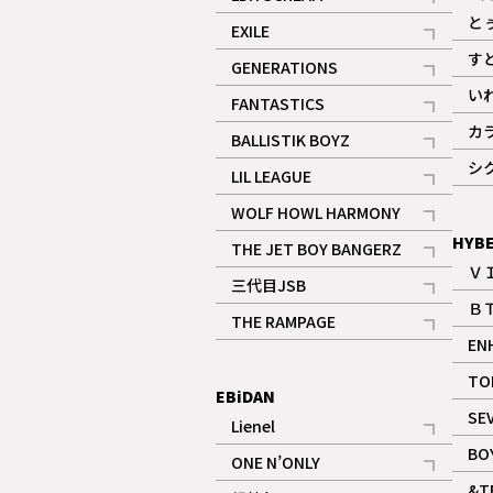
記事
と
EXILE
記事
す
GENERATIONS
記事
い
FANTASTICS
記事
カ
BALLISTIK BOYZ
記事
シ
LIL LEAGUE
記事
WOLF HOWL HARMONY
記事
HYB
THE JET BOY BANGERZ
Ｖ
記事
三代目JSB
Ｂ
記事
THE RAMPAGE
EN
記事
ギャラリー
TO
EBiDAN
SE
Lienel
記事
BO
ONE N’ONLY
記事
&T