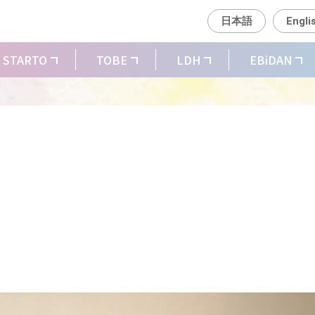
日本語
Engli
STARTO
TOBE
LDH
EBiDAN