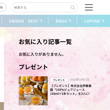
sh
EBiDAN NEXT
BMSG
LAPONE
お気に入り記事一覧
お気に入りがありません。
プレゼント
2025年11月11日
プレゼント
【プレゼント】株式会社伊藤農
園「100%ピュアジュース
180ml×5本セット」を3人に!