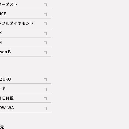
記事
ターダスト
ギャラリー
記事
iCE
記事
ラフルダイヤモンド
記事
K
記事
M
ギャラリー
記事
son B
ギャラリー
記事
ギャラリー
iZUKU
記事
ナキ
記事
ＭＥＮ組
記事
OW-WA
記事
次元