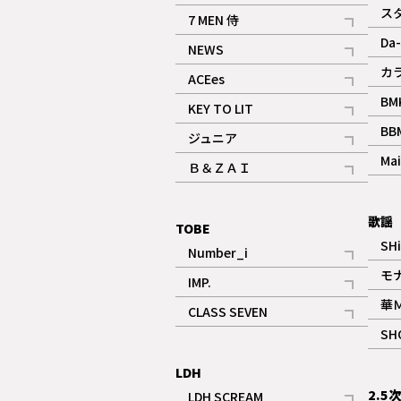
記事
ス
7 MEN 侍
記事
Da-
NEWS
記事
カ
ACEes
記事
BM
KEY TO LIT
記事
BB
ジュニア
記事
Mai
Ｂ＆ＺＡＩ
記事
歌謡
TOBE
SH
Number_i
記事
モ
IMP.
記事
華
CLASS SEVEN
記事
SH
LDH
2.5
LDH SCREAM