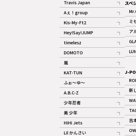
Travis Japan
スペ
記事
Mr.
Aぇ！group
記事
ミ
Kis-My-Ft2
記事
ア
Hey!Say!JUMP
ギャラリー
記事
GL
timelesz
記事
LU
DOMOTO
記事
嵐
記事
J-PO
KAT-TUN
記事
RO
ふぉ～ゆ～
記事
新
A.B.C-Z
記事
WA
少年忍者
ギャラリー
記事
TA
美 少年
記事
吉
HiHi Jets
記事
OW
Lil かんさい