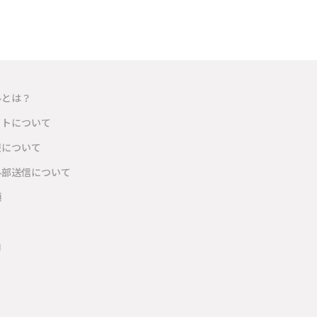
ルとは？
イトについて
報について
外部送信について
項
内