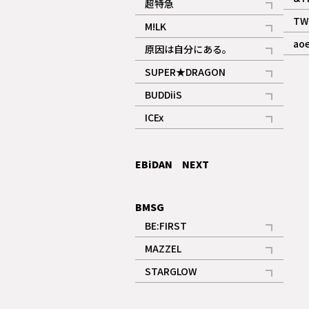
超特急
記事
TW
M!LK
ギャラリー
記事
ao
原因は自分にある。
記事
SUPER★DRAGON
記事
BUDDiiS
記事
ICEx
記事
EBiDAN NEXT
BMSG
BE:FIRST
記事
MAZZEL
ギャラリー
記事
STARGLOW
ギャラリー
記事