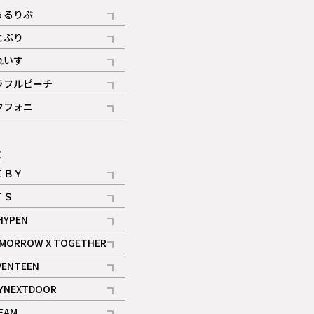
ぅるりぶ
記事
とぷり
記事
れいす
ギャラリー
記事
ラフルピーチ
ギャラリー
記事
クフォニ
記事
E
ＩＢＹ
記事
ＴＳ
記事
HYPEN
記事
MORROW X TOGETHER
記事
VENTEEN
ギャラリー
記事
YNEXTDOOR
記事
EAM