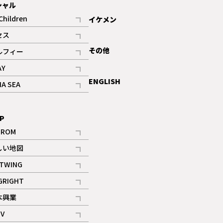
シャル
Children
イケメン
記事
セス
記事
その他
ルフィー
記事
AY
記事
ENGLISH
NA SEA
記事
P
IROM
記事
しい地図
記事
TWING
記事
GRIGHT
記事
本興業
記事
V