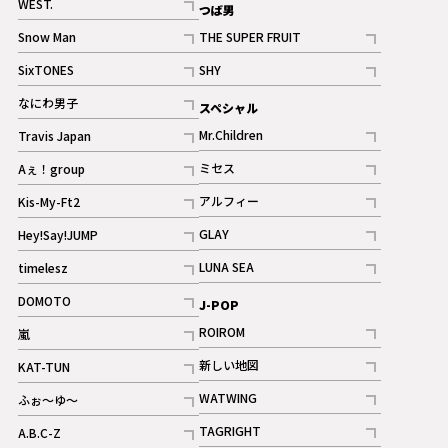
WEST.
つば男
記事
Snow Man
THE SUPER FRUIT
記事
記事
SixTONES
SHY
ギャラリー
ギャラリー
記事
記事
なにわ男子
スペシャル
ギャラリー
記事
Mr.Children
Travis Japan
記事
記事
ミセス
Aぇ！group
記事
記事
アルフィー
Kis-My-Ft2
記事
記事
GLAY
Hey!Say!JUMP
ギャラリー
記事
記事
LUNA SEA
timelesz
記事
記事
DOMOTO
J-POP
記事
ROIROM
嵐
記事
記事
新しい地図
KAT-TUN
記事
記事
WATWING
ふぉ～ゆ～
記事
記事
TAGRIGHT
A.B.C-Z