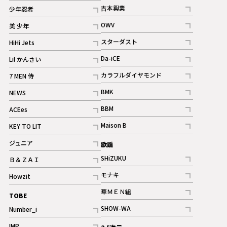
記事
記事
吉本興業
少年忍者
ギャラリー
記事
記事
OWV
美 少年
記事
記事
スターダスト
HiHi Jets
ギャラリー
記事
記事
Da-iCE
Lil かんさい
記事
記事
カラフルダイヤモンド
7 MEN 侍
記事
記事
BMK
NEWS
記事
記事
BBM
ACEes
ギャラリー
記事
記事
Maison B
KEY TO LIT
ギャラリー
記事
記事
ジュニア
歌謡
ギャラリー
記事
SHiZUKU
Ｂ＆ＺＡＩ
記事
記事
モナキ
Howzit
記事
記事
華ＭＥＮ組
TOBE
記事
SHOW-WA
Number_i
記事
記事
IMP.