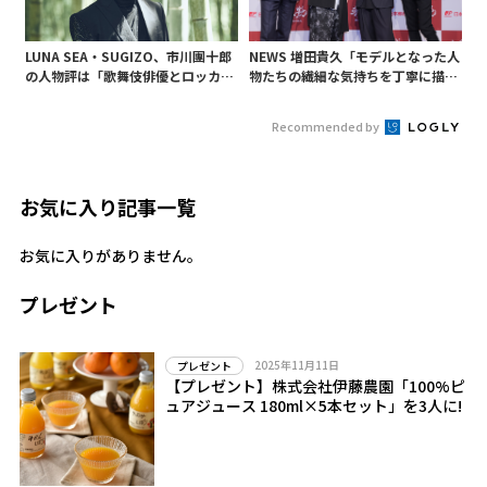
LUNA SEA・SUGIZO、市川團十郎
NEWS 増田貴久「モデルとなった人
の人物評は「歌舞伎俳優とロッカー
物たちの繊細な気持ちを丁寧に描い
はやんちゃなところが似ている」
ていきたい」 アイスショーへ向けて
氷も溶かす?熱い抱負
Recommended by
お気に入り記事一覧
お気に入りがありません。
プレゼント
2025年11月11日
プレゼント
【プレゼント】株式会社伊藤農園「100%ピ
ュアジュース 180ml×5本セット」を3人に!