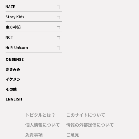
NAZE
記事
Stray Kids
記事
東方神起
記事
NCT
記事
Hi-Fi Un!corn
記事
ONSENSE
ギャラリー
ききみみ
イケメン
その他
ENGLISH
トピクルとは？
このサイトについて
個人情報について
情報の外部送信について
免責事項
ご意見