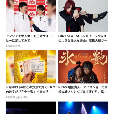
アマゾンで大人気！血圧対策はコー
LUNA SEA・SUGIZO「ロック組曲
ヒーに足してみて
のような壮大な楽曲」高橋大輔さん
&NEWS増田貴久のW主演アイスシ
AD(森永乳業)
ョーで音楽書き下ろし
８月のロト6はこの方法で買え!!６つ
NEWS 増田貴久、アイスショーで高
の数字が『完全一致』する方法
橋大輔さんとダブル主演!7月、横浜
アリーナで開催「氷艶 hyoen 2025
AD(株式会社MURA)
―鏡紋の夜叉―」で