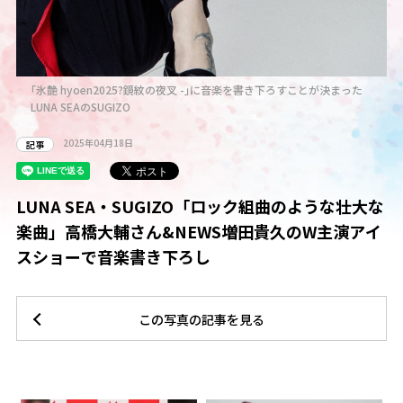
｢氷艶 hyoen2025?鏡紋の夜叉 -｣に音楽を書き下ろすことが決まった
LUNA SEAのSUGIZO
2025年04月18日
記事
LUNA SEA・SUGIZO「ロック組曲のような壮大な
楽曲」高橋大輔さん&NEWS増田貴久のW主演アイ
スショーで音楽書き下ろし
この写真の記事を見る