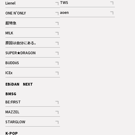
TWS
Lienel
ギャラリー
記事
記事
aoen
ONE N’ONLY
記事
記事
超特急
記事
M!LK
ギャラリー
記事
原因は自分にある。
記事
SUPER★DRAGON
記事
BUDDiiS
記事
ICEx
記事
EBiDAN NEXT
BMSG
BE:FIRST
記事
MAZZEL
ギャラリー
記事
STARGLOW
ギャラリー
記事
K-POP