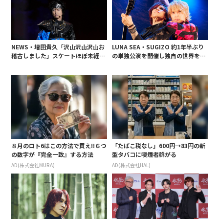
NEWS・増田貴久「沢山沢山沢山お
LUNA SEA・SUGIZO 約1年半ぶり
稽古しました」スケートほぼ未経験
の単独公演を開催し独自の世界を展
も…高橋大輔さんとアイスショーダ
開!
ブル主演 初日終えコメント
８月のロト6はこの方法で買え!!６つ
「たばこ税なし」600円→83円の新
の数字が『完全一致』する方法
型タバコに喫煙者群がる
AD(株式会社MURA)
AD(株式会社HAL)