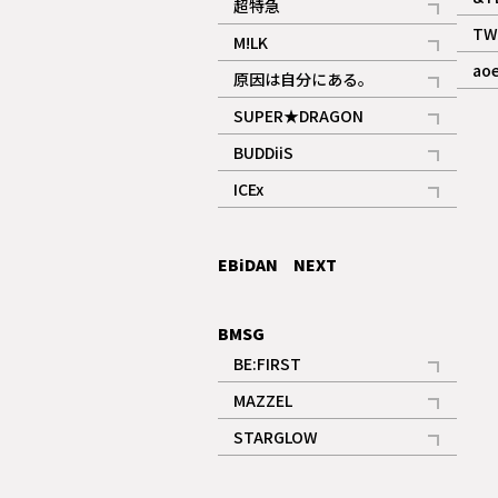
超特急
記事
TW
M!LK
ギャラリー
記事
ao
原因は自分にある。
記事
SUPER★DRAGON
記事
BUDDiiS
記事
ICEx
記事
EBiDAN NEXT
BMSG
BE:FIRST
記事
MAZZEL
ギャラリー
記事
STARGLOW
ギャラリー
記事