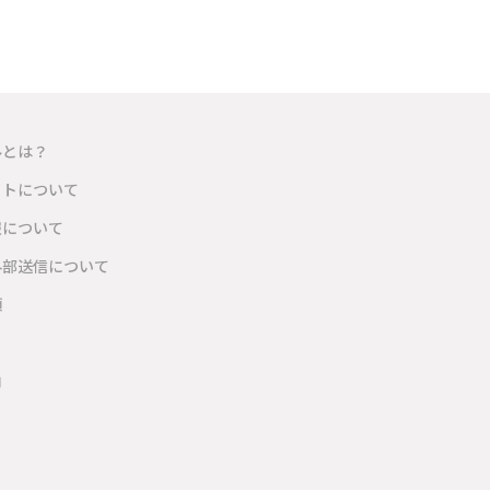
ルとは？
イトについて
報について
外部送信について
項
内