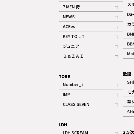
記事
ス
7 MEN 侍
記事
Da-
NEWS
記事
カ
ACEes
記事
BM
KEY TO LIT
記事
BB
ジュニア
記事
Mai
Ｂ＆ＺＡＩ
記事
歌謡
TOBE
SH
Number_i
記事
モ
IMP.
記事
華
CLASS SEVEN
記事
SH
LDH
2.5
LDH SCREAM