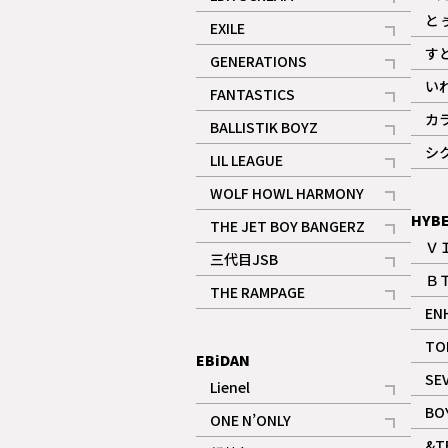
記事
と
EXILE
記事
す
GENERATIONS
記事
い
FANTASTICS
記事
カ
BALLISTIK BOYZ
記事
シ
LIL LEAGUE
記事
WOLF HOWL HARMONY
記事
HYB
THE JET BOY BANGERZ
Ｖ
記事
三代目JSB
Ｂ
記事
THE RAMPAGE
EN
記事
ギャラリー
TO
EBiDAN
SE
Lienel
記事
BO
ONE N’ONLY
記事
&T