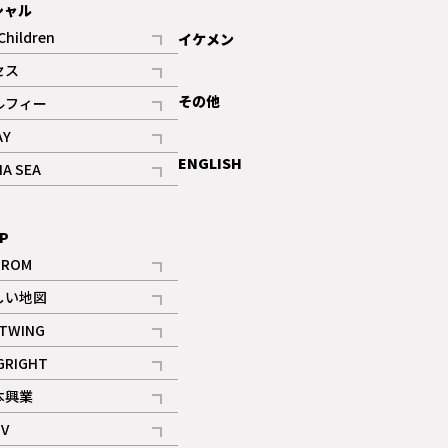
シャル
Children
イケメン
記事
セス
記事
その他
ルフィー
記事
AY
記事
ENGLISH
NA SEA
記事
P
IROM
記事
しい地図
記事
TWING
記事
GRIGHT
記事
本興業
記事
V