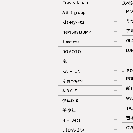
Travis Japan
スペ
記事
Mr.
Aぇ！group
記事
ミ
Kis-My-Ft2
記事
ア
Hey!Say!JUMP
ギャラリー
記事
GL
timelesz
記事
LU
DOMOTO
記事
嵐
記事
J-PO
KAT-TUN
記事
RO
ふぉ～ゆ～
記事
新
A.B.C-Z
記事
WA
少年忍者
ギャラリー
記事
TA
美 少年
記事
吉
HiHi Jets
記事
OW
Lil かんさい