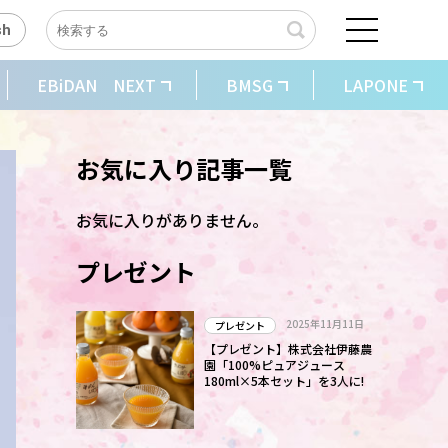
sh
EBiDAN NEXT
BMSG
LAPONE
お気に入り記事一覧
お気に入りがありません。
プレゼント
2025年11月11日
プレゼント
【プレゼント】株式会社伊藤農
園「100%ピュアジュース
180ml×5本セット」を3人に!