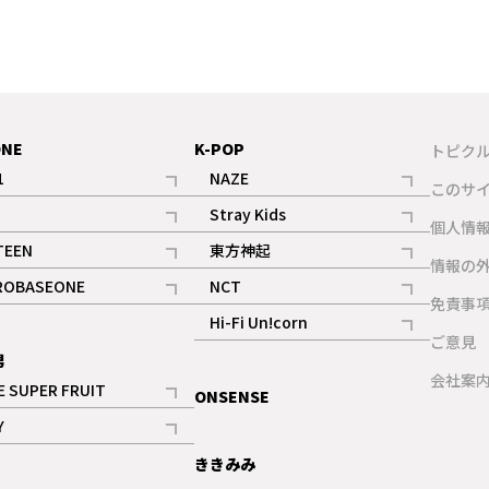
ONE
K-POP
トピク
1
NAZE
このサ
記事
記事
Stray Kids
ギャラリー
個人情
記事
記事
TEEN
東方神起
ギャラリー
情報の
記事
記事
ROBASEONE
NCT
ギャラリー
免責事
記事
記事
Hi-Fi Un!corn
ご意見
記事
男
ギャラリー
会社案
E SUPER FRUIT
ONSENSE
記事
Y
ギャラリー
記事
ききみみ