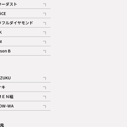
記事
ターダスト
ギャラリー
記事
iCE
記事
ラフルダイヤモンド
記事
K
記事
M
ギャラリー
記事
son B
ギャラリー
記事
ギャラリー
iZUKU
記事
ナキ
記事
ＭＥＮ組
記事
OW-WA
記事
次元