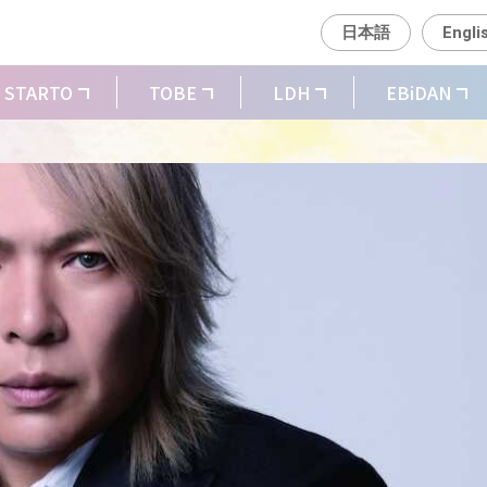
日本語
Engli
STARTO
TOBE
LDH
EBiDAN