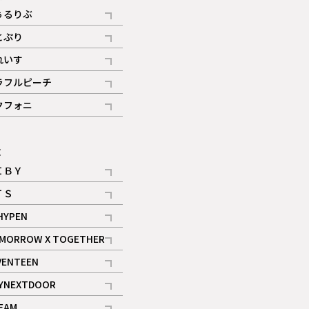
ぅるりぶ
記事
とぷり
記事
れいす
ギャラリー
記事
ラフルピーチ
ギャラリー
記事
クフォニ
記事
E
ＩＢＹ
記事
ＴＳ
記事
HYPEN
記事
MORROW X TOGETHER
記事
VENTEEN
ギャラリー
記事
YNEXTDOOR
記事
EAM