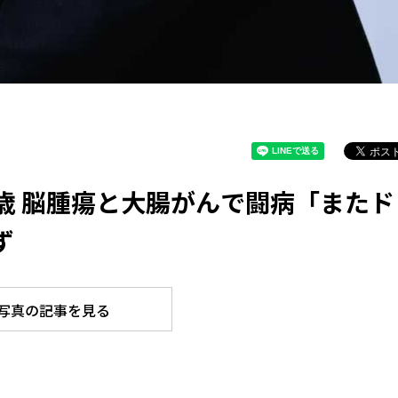
56歳 脳腫瘍と大腸がんで闘病「またド
ず
写真の記事を見る