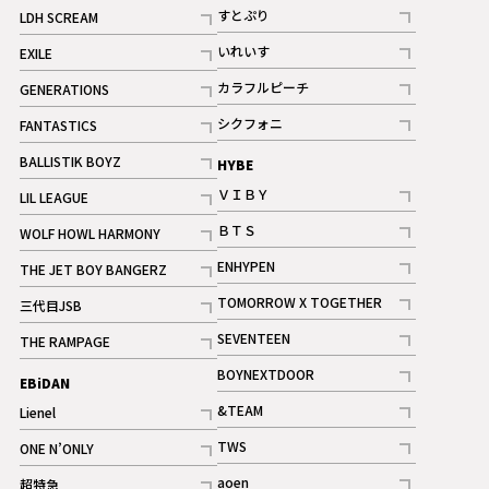
記事
すとぷり
LDH SCREAM
記事
記事
いれいす
EXILE
ギャラリー
記事
記事
カラフルピーチ
GENERATIONS
ギャラリー
記事
記事
シクフォニ
FANTASTICS
記事
記事
BALLISTIK BOYZ
HYBE
記事
ＶＩＢＹ
LIL LEAGUE
記事
記事
ＢＴＳ
WOLF HOWL HARMONY
記事
記事
ENHYPEN
THE JET BOY BANGERZ
記事
記事
TOMORROW X TOGETHER
三代目JSB
記事
記事
SEVENTEEN
THE RAMPAGE
ギャラリー
記事
記事
BOYNEXTDOOR
EBiDAN
ギャラリー
記事
&TEAM
Lienel
記事
記事
TWS
ONE N’ONLY
ギャラリー
記事
記事
aoen
超特急