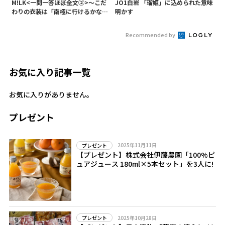
M!LK<一問一答ほぼ全文②>～こだ
JO1白岩 「瑠姫」に込められた意味
わりの衣装は「南極に行けるかなと
明かす
いうくらい厚着」～
Recommended by
お気に入り記事一覧
お気に入りがありません。
プレゼント
2025年11月11日
プレゼント
【プレゼント】株式会社伊藤農園「100%ピ
ュアジュース 180ml×5本セット」を3人に!
2025年10月28日
プレゼント