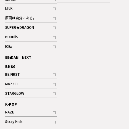
記事
記事
M!LK
ギャラリー
記事
原因は自分にある。
記事
SUPER★DRAGON
記事
BUDDiiS
記事
ICEx
記事
EBiDAN NEXT
BMSG
BE:FIRST
記事
MAZZEL
ギャラリー
記事
STARGLOW
ギャラリー
記事
K-POP
NAZE
記事
Stray Kids
記事