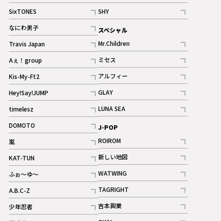
記事
記事
SixTONES
SHY
ギャラリー
ギャラリー
記事
記事
なにわ男子
スペシャル
ギャラリー
記事
Mr.Children
Travis Japan
記事
記事
ミセス
Aぇ！group
記事
記事
アルフィー
Kis-My-Ft2
記事
記事
GLAY
Hey!Say!JUMP
ギャラリー
記事
記事
LUNA SEA
timelesz
記事
記事
DOMOTO
J-POP
記事
ROIROM
嵐
記事
記事
新しい地図
KAT-TUN
記事
記事
WATWING
ふぉ～ゆ～
記事
記事
TAGRIGHT
A.B.C-Z
記事
記事
吉本興業
少年忍者
ギャラリー
記事
記事