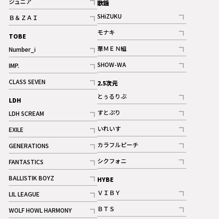
ジュニア
歌謡
ギャラリー
記事
SHiZUKU
Ｂ＆ＺＡＩ
記事
記事
モナキ
TOBE
記事
華ＭＥＮ組
Number_i
記事
記事
SHOW-WA
IMP.
記事
記事
CLASS SEVEN
2.5次元
記事
とぅるりぶ
LDH
記事
すとぷり
LDH SCREAM
記事
記事
いれいす
EXILE
ギャラリー
記事
記事
カラフルピーチ
GENERATIONS
ギャラリー
記事
記事
シクフォニ
FANTASTICS
記事
記事
BALLISTIK BOYZ
HYBE
記事
ＶＩＢＹ
LIL LEAGUE
記事
記事
ＢＴＳ
WOLF HOWL HARMONY