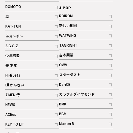
記事
記事
DOMOTO
J-POP
記事
ROIROM
嵐
記事
記事
新しい地図
KAT-TUN
記事
記事
WATWING
ふぉ～ゆ～
記事
記事
TAGRIGHT
A.B.C-Z
記事
記事
吉本興業
少年忍者
ギャラリー
記事
記事
OWV
美 少年
記事
記事
スターダスト
HiHi Jets
ギャラリー
記事
記事
Da-iCE
Lil かんさい
記事
記事
カラフルダイヤモンド
7 MEN 侍
記事
記事
BMK
NEWS
記事
記事
BBM
ACEes
ギャラリー
記事
記事
Maison B
KEY TO LIT
ギャラリー
記事
記事