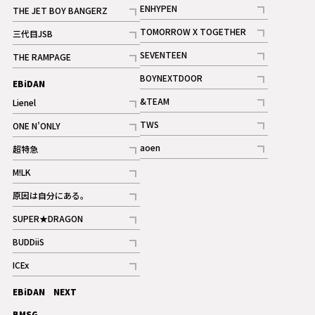
記事
記事
ENHYPEN
THE JET BOY BANGERZ
記事
記事
TOMORROW X TOGETHER
三代目JSB
記事
記事
SEVENTEEN
THE RAMPAGE
ギャラリー
記事
記事
BOYNEXTDOOR
EBiDAN
ギャラリー
記事
&TEAM
Lienel
記事
記事
TWS
ONE N’ONLY
ギャラリー
記事
記事
aoen
超特急
記事
記事
M!LK
ギャラリー
記事
原因は自分にある。
記事
SUPER★DRAGON
記事
BUDDiiS
記事
ICEx
記事
EBiDAN NEXT
BMSG