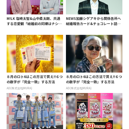
M!LK 塩崎太智&山中柔太朗、共通
NEWS加藤シゲアキから関係各所へ
する恋愛観「結婚前の同棲はナシ」
結婚報告カード&チョコレート詰め
と明かすも最後は決意がグラグラ?
合わせ、小説家らしく哲学者の名言
も添えて
８月のロト6はこの方法で買え!!６つ
８月のロト6はこの方法で買え!!６つ
の数字が『完全一致』する方法
の数字が『完全一致』する方法
AD(株式会社MURA)
AD(株式会社MURA)