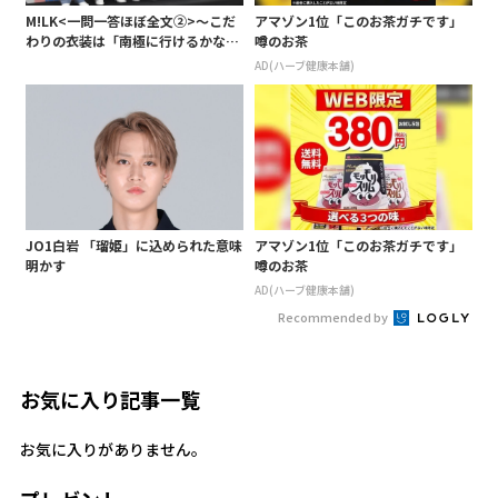
M!LK<一問一答ほぼ全文②>～こだ
アマゾン1位「このお茶ガチです」
わりの衣装は「南極に行けるかなと
噂のお茶
いうくらい厚着」～
AD(ハーブ健康本舗)
JO1白岩 「瑠姫」に込められた意味
アマゾン1位「このお茶ガチです」
明かす
噂のお茶
AD(ハーブ健康本舗)
Recommended by
お気に入り記事一覧
お気に入りがありません。