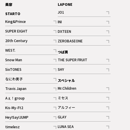
美容
LAPONE
JO1
STARTO
記事
King&Prince
INI
ギャラリー
記事
記事
SUPER EIGHT
DXTEEN
ギャラリー
記事
記事
20th Century
ZEROBASEONE
ギャラリー
記事
記事
WEST.
つば男
記事
Snow Man
THE SUPER FRUIT
記事
記事
SixTONES
SHY
ギャラリー
ギャラリー
記事
記事
なにわ男子
スペシャル
ギャラリー
記事
Mr.Children
Travis Japan
記事
記事
ミセス
Aぇ！group
記事
記事
アルフィー
Kis-My-Ft2
記事
記事
GLAY
Hey!Say!JUMP
ギャラリー
記事
記事
LUNA SEA
timelesz