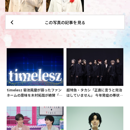
この写真の記事を見る
timelesz 菊池風磨が語ったファン
超特急・タカシ「正直に言うと完治
ネームの意味を木村拓哉が絶賛「考
はしていません」 今年発症の帯状疱
えてるな」「素敵だと思います」
疹(ほうしん)の症状について本心告
白 後遺症も語る