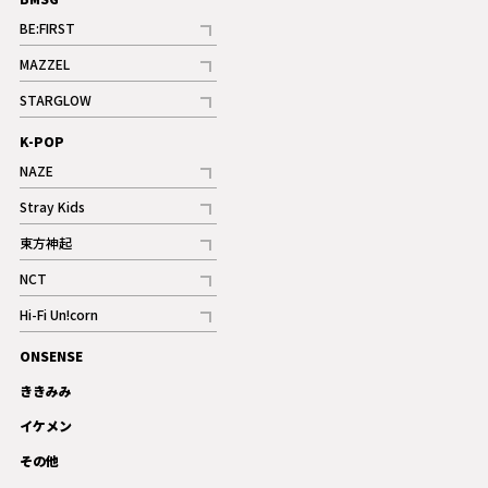
BE:FIRST
記事
MAZZEL
ギャラリー
記事
STARGLOW
ギャラリー
記事
K-POP
NAZE
記事
Stray Kids
記事
東方神起
記事
NCT
記事
Hi-Fi Un!corn
記事
ONSENSE
ギャラリー
ききみみ
イケメン
その他