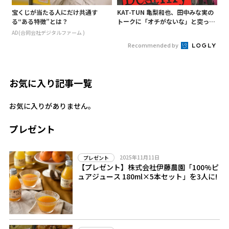
宝くじが当たる人にだけ共通す
KAT-TUN 亀梨和也、田中みな実の
る“ある特徴”とは？
トークに「オチがないな」と突っ込
み! 「Destiny」試写会に登場
AD(合同会社デジタルファーム )
Recommended by
お気に入り記事一覧
お気に入りがありません。
プレゼント
2025年11月11日
プレゼント
【プレゼント】株式会社伊藤農園「100%ピ
ュアジュース 180ml×5本セット」を3人に!