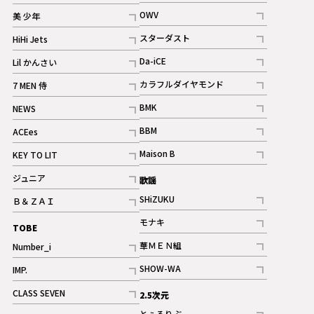
ギャラリー
記事
記事
OWV
美 少年
記事
記事
スターダスト
HiHi Jets
ギャラリー
記事
記事
Da-iCE
Lil かんさい
記事
記事
カラフルダイヤモンド
7 MEN 侍
記事
記事
BMK
NEWS
記事
記事
BBM
ACEes
ギャラリー
記事
記事
Maison B
KEY TO LIT
ギャラリー
記事
記事
ジュニア
歌謡
ギャラリー
記事
SHiZUKU
Ｂ＆ＺＡＩ
記事
記事
モナキ
TOBE
記事
華ＭＥＮ組
Number_i
記事
記事
SHOW-WA
IMP.
記事
記事
CLASS SEVEN
2.5次元
記事
とぅるりぶ