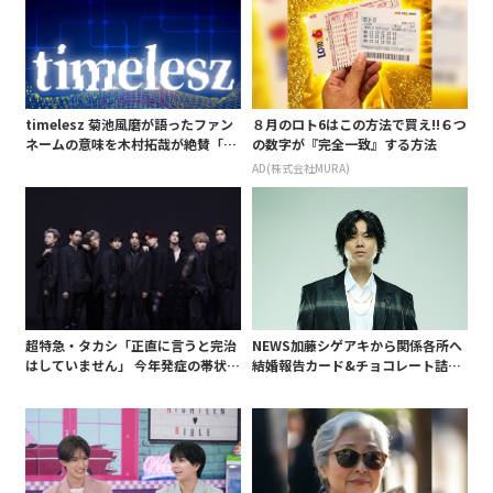
timelesz 菊池風磨が語ったファン
８月のロト6はこの方法で買え!!６つ
ネームの意味を木村拓哉が絶賛「考
の数字が『完全一致』する方法
えてるな」「素敵だと思います」
AD(株式会社MURA)
超特急・タカシ「正直に言うと完治
NEWS加藤シゲアキから関係各所へ
はしていません」 今年発症の帯状疱
結婚報告カード&チョコレート詰め
疹(ほうしん)の症状について本心告
合わせ、小説家らしく哲学者の名言
白 後遺症も語る
も添えて