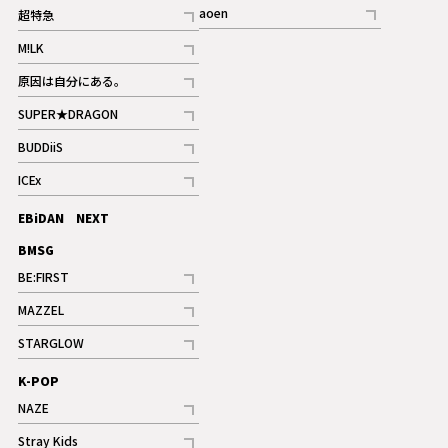
記事
記事
aoen
超特急
記事
記事
M!LK
ギャラリー
記事
原因は自分にある。
記事
SUPER★DRAGON
記事
BUDDiiS
記事
ICEx
記事
EBiDAN NEXT
BMSG
BE:FIRST
記事
MAZZEL
ギャラリー
記事
STARGLOW
ギャラリー
記事
K-POP
NAZE
記事
Stray Kids