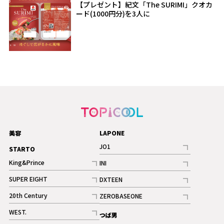
【プレゼント】紀文「The SURIMI」クオカ
ード(1000円分)を3人に
美容
LAPONE
JO1
STARTO
記事
King&Prince
INI
ギャラリー
記事
記事
SUPER EIGHT
DXTEEN
ギャラリー
記事
記事
20th Century
ZEROBASEONE
ギャラリー
記事
記事
WEST.
つば男
記事