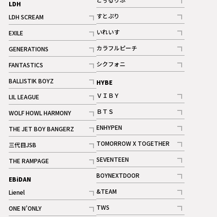
LDH
記事
すとぷり
LDH SCREAM
記事
記事
いれいす
EXILE
ギャラリー
記事
記事
カラフルピーチ
GENERATIONS
ギャラリー
記事
記事
シクフォニ
FANTASTICS
記事
記事
BALLISTIK BOYZ
HYBE
記事
ＶＩＢＹ
LIL LEAGUE
記事
記事
ＢＴＳ
WOLF HOWL HARMONY
記事
記事
ENHYPEN
THE JET BOY BANGERZ
記事
記事
TOMORROW X TOGETHER
三代目JSB
記事
記事
SEVENTEEN
THE RAMPAGE
ギャラリー
記事
記事
BOYNEXTDOOR
EBiDAN
ギャラリー
記事
&TEAM
Lienel
記事
記事
TWS
ONE N’ONLY
ギャラリー