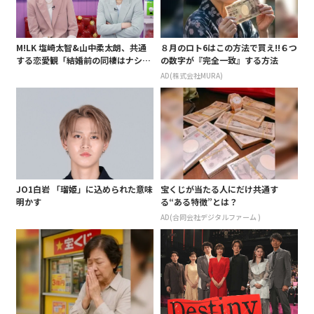
M!LK 塩崎太智&山中柔太朗、共通
８月のロト6はこの方法で買え!!６つ
する恋愛観「結婚前の同棲はナシ」
の数字が『完全一致』する方法
と明かすも最後は決意がグラグラ?
AD(株式会社MURA)
JO1白岩 「瑠姫」に込められた意味
宝くじが当たる人にだけ共通す
明かす
る“ある特徴”とは？
AD(合同会社デジタルファーム )