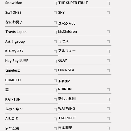
Snow Man
THE SUPER FRUIT
記事
記事
SixTONES
SHY
ギャラリー
ギャラリー
記事
記事
なにわ男子
スペシャル
ギャラリー
記事
Mr.Children
Travis Japan
記事
記事
ミセス
Aぇ！group
記事
記事
アルフィー
Kis-My-Ft2
記事
記事
GLAY
Hey!Say!JUMP
ギャラリー
記事
記事
LUNA SEA
timelesz
記事
記事
DOMOTO
J-POP
記事
ROIROM
嵐
記事
記事
新しい地図
KAT-TUN
記事
記事
WATWING
ふぉ～ゆ～
記事
記事
TAGRIGHT
A.B.C-Z
記事
記事
吉本興業
少年忍者