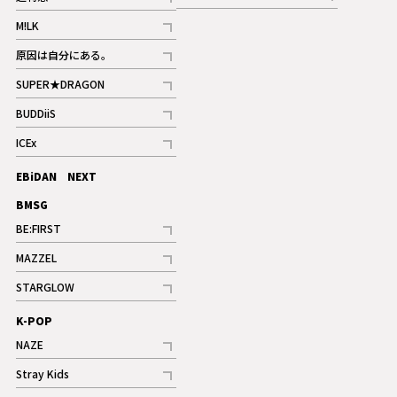
記事
記事
M!LK
ギャラリー
記事
原因は自分にある。
記事
SUPER★DRAGON
記事
BUDDiiS
記事
ICEx
記事
EBiDAN NEXT
BMSG
BE:FIRST
記事
MAZZEL
ギャラリー
記事
STARGLOW
ギャラリー
記事
K-POP
NAZE
記事
Stray Kids
記事