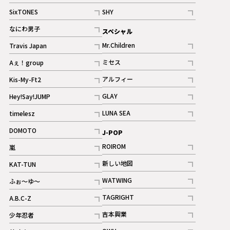
記事
記事
SixTONES
SHY
ギャラリー
ギャラリー
記事
記事
なにわ男子
スペシャル
ギャラリー
記事
Mr.Children
Travis Japan
記事
記事
ミセス
Aぇ！group
記事
記事
アルフィー
Kis-My-Ft2
記事
記事
GLAY
Hey!Say!JUMP
ギャラリー
記事
記事
LUNA SEA
timelesz
記事
記事
DOMOTO
J-POP
記事
ROIROM
嵐
記事
記事
新しい地図
KAT-TUN
記事
記事
WATWING
ふぉ～ゆ～
記事
記事
TAGRIGHT
A.B.C-Z
記事
記事
吉本興業
少年忍者
ギャラリー
記事
記事