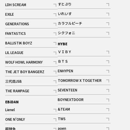
記事
すとぷり
LDH SCREAM
記事
記事
いれいす
EXILE
ギャラリー
記事
記事
カラフルピーチ
GENERATIONS
ギャラリー
記事
記事
シクフォニ
FANTASTICS
記事
記事
BALLISTIK BOYZ
HYBE
記事
ＶＩＢＹ
LIL LEAGUE
記事
記事
ＢＴＳ
WOLF HOWL HARMONY
記事
記事
ENHYPEN
THE JET BOY BANGERZ
記事
記事
TOMORROW X TOGETHER
三代目JSB
記事
記事
SEVENTEEN
THE RAMPAGE
ギャラリー
記事
記事
BOYNEXTDOOR
EBiDAN
ギャラリー
記事
&TEAM
Lienel
記事
記事
TWS
ONE N’ONLY
ギャラリー
記事
記事
aoen
超特急