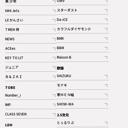
OWV
美 少年
記事
記事
スターダスト
HiHi Jets
ギャラリー
記事
記事
Da-iCE
Lil かんさい
記事
記事
カラフルダイヤモンド
7 MEN 侍
記事
記事
BMK
NEWS
記事
記事
BBM
ACEes
ギャラリー
記事
記事
Maison B
KEY TO LIT
ギャラリー
記事
記事
ジュニア
歌謡
ギャラリー
記事
SHiZUKU
Ｂ＆ＺＡＩ
記事
記事
モナキ
TOBE
記事
華ＭＥＮ組
Number_i
記事
記事
SHOW-WA
IMP.
記事
記事
CLASS SEVEN
2.5次元
記事
とぅるりぶ
LDH