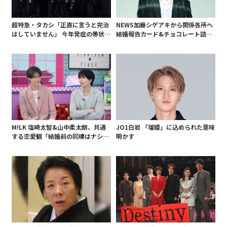
超特急・タカシ「正直に言うと完治
NEWS加藤シゲアキから関係各所へ
はしていません」 今年発症の帯状疱
結婚報告カード&チョコレート詰め
疹(ほうしん)の症状について本心告
合わせ、小説家らしく哲学者の名言
白 後遺症も語る
も添えて
M!LK 塩崎太智&山中柔太朗、共通
JO1白岩 「瑠姫」に込められた意味
する恋愛観「結婚前の同棲はナシ」
明かす
と明かすも最後は決意がグラグラ?