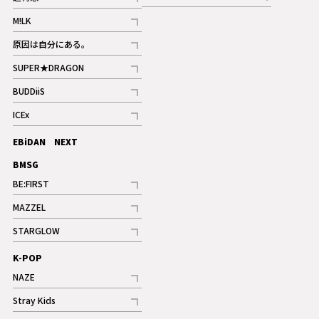
記事
記事
M!LK
ギャラリー
記事
原因は自分にある。
記事
SUPER★DRAGON
記事
BUDDiiS
記事
ICEx
記事
EBiDAN NEXT
BMSG
BE:FIRST
記事
MAZZEL
ギャラリー
記事
STARGLOW
ギャラリー
記事
K-POP
NAZE
記事
Stray Kids
記事