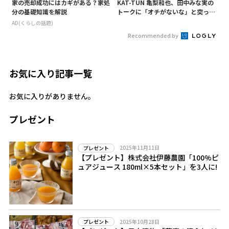
家の売却成功にはカギがある？家処
KAT-TUN 亀梨和也、田中みな実の
分の基礎知識を解説
トークに「オチがないな」と突っ込
み! 「Destiny」試写会に登場
AD(くらしの話題)
Recommended by
お気に入り記事一覧
お気に入りがありません。
プレゼント
2025年11月11日
プレゼント
【プレゼント】株式会社伊藤農園「100%ピ
ュアジュース 180ml×5本セット」を3人に!
2025年10月28日
プレゼント