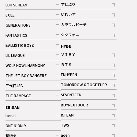
記事
すとぷり
LDH SCREAM
記事
記事
いれいす
EXILE
ギャラリー
記事
記事
カラフルピーチ
GENERATIONS
ギャラリー
記事
記事
シクフォニ
FANTASTICS
記事
記事
BALLISTIK BOYZ
HYBE
記事
ＶＩＢＹ
LIL LEAGUE
記事
記事
ＢＴＳ
WOLF HOWL HARMONY
記事
記事
ENHYPEN
THE JET BOY BANGERZ
記事
記事
TOMORROW X TOGETHER
三代目JSB
記事
記事
SEVENTEEN
THE RAMPAGE
ギャラリー
記事
記事
BOYNEXTDOOR
EBiDAN
ギャラリー
記事
&TEAM
Lienel
記事
記事
TWS
ONE N’ONLY
ギャラリー
記事
記事
aoen
超特急