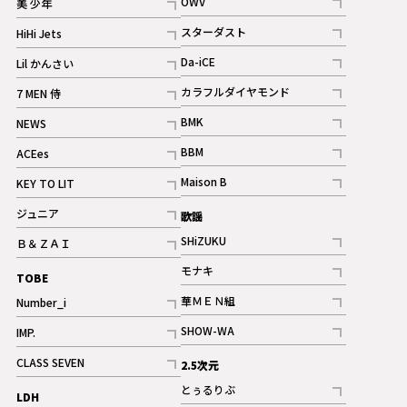
OWV
美 少年
記事
記事
スターダスト
HiHi Jets
ギャラリー
記事
記事
Da-iCE
Lil かんさい
記事
記事
カラフルダイヤモンド
7 MEN 侍
記事
記事
BMK
NEWS
記事
記事
BBM
ACEes
ギャラリー
記事
記事
Maison B
KEY TO LIT
ギャラリー
記事
記事
ジュニア
歌謡
ギャラリー
記事
SHiZUKU
Ｂ＆ＺＡＩ
記事
記事
モナキ
TOBE
記事
華ＭＥＮ組
Number_i
記事
記事
SHOW-WA
IMP.
記事
記事
CLASS SEVEN
2.5次元
記事
とぅるりぶ
LDH