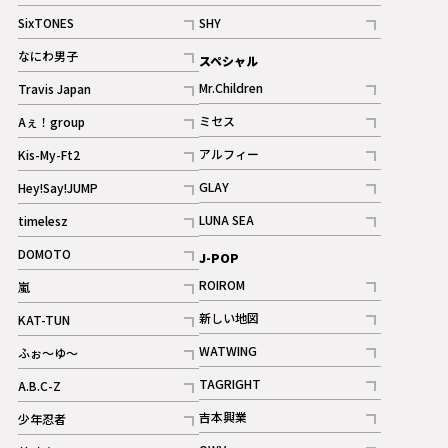
記事
記事
SixTONES
SHY
ギャラリー
ギャラリー
記事
記事
なにわ男子
スペシャル
ギャラリー
記事
Mr.Children
Travis Japan
記事
記事
ミセス
Aぇ！group
記事
記事
アルフィー
Kis-My-Ft2
記事
記事
GLAY
Hey!Say!JUMP
ギャラリー
記事
記事
LUNA SEA
timelesz
記事
記事
DOMOTO
J-POP
記事
ROIROM
嵐
記事
記事
新しい地図
KAT-TUN
記事
記事
WATWING
ふぉ～ゆ～
記事
記事
TAGRIGHT
A.B.C-Z
記事
記事
吉本興業
少年忍者
ギャラリー
記事
記事