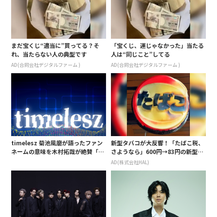
まだ宝くじ“適当に”買ってる？そ
「宝くじ、運じゃなかった」当たる
れ、当たらない人の典型です
人は“同じこと”してる
AD(合同会社デジタルファーム )
AD(合同会社デジタルファーム )
timelesz 菊池風磨が語ったファン
新型タバコが大反響！「たばこ税、
ネームの意味を木村拓哉が絶賛「考
さようなら」600円→83円の新型が
えてるな」「素敵だと思います」
爆売れ
AD(株式会社HAL)