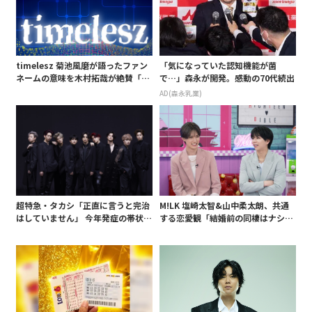
timelesz 菊池風磨が語ったファン
「気になっていた認知機能が菌
ネームの意味を木村拓哉が絶賛「考
で…」森永が開発。感動の70代続出
えてるな」「素敵だと思います」
AD(森永乳業)
超特急・タカシ「正直に言うと完治
M!LK 塩崎太智&山中柔太朗、共通
はしていません」 今年発症の帯状疱
する恋愛観「結婚前の同棲はナシ」
疹(ほうしん)の症状について本心告
と明かすも最後は決意がグラグラ?
白 後遺症も語る