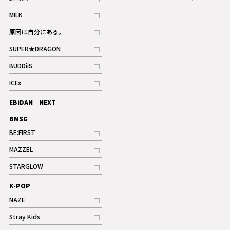
記事
記事
M!LK
ギャラリー
記事
原因は自分にある。
記事
SUPER★DRAGON
記事
BUDDiiS
記事
ICEx
記事
EBiDAN NEXT
BMSG
BE:FIRST
記事
MAZZEL
ギャラリー
記事
STARGLOW
ギャラリー
記事
K-POP
NAZE
記事
Stray Kids
記事