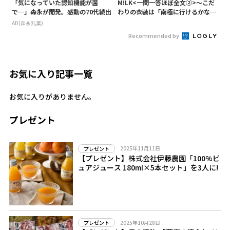
「気になっていた認知機能が菌
M!LK<一問一答ほぼ全文②>～こだ
で…」森永が開発。感動の70代続出
わりの衣装は「南極に行けるかなと
いうくらい厚着」～
AD(森永乳業)
Recommended by
お気に入り記事一覧
お気に入りがありません。
プレゼント
2025年11月11日
プレゼント
【プレゼント】株式会社伊藤農園「100%ピ
ュアジュース 180ml×5本セット」を3人に!
2025年10月28日
プレゼント