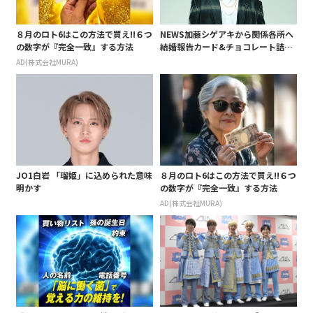
８月のロト6はこの方法で買え!!６つ
NEWS加藤シゲアキから関係各所へ
の数字が『完全一致』する方法
結婚報告カード&チョコレート詰め
合わせ、小説家らしく哲学者の名言
AD(株式会社MURA)
も添えて
JO1白岩 「瑠姫」に込められた意味
８月のロト6はこの方法で買え!!６つ
明かす
の数字が『完全一致』する方法
AD(株式会社MURA)