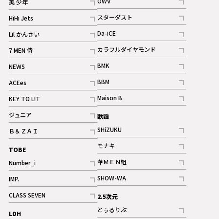
OWV
美 少年
記事
記事
スターダスト
HiHi Jets
ギャラリー
記事
記事
Da-iCE
Lil かんさい
記事
記事
カラフルダイヤモンド
7 MEN 侍
記事
記事
BMK
NEWS
記事
記事
BBM
ACEes
ギャラリー
記事
記事
Maison B
KEY TO LIT
ギャラリー
記事
記事
ジュニア
歌謡
ギャラリー
記事
SHiZUKU
Ｂ＆ＺＡＩ
記事
記事
モナキ
TOBE
記事
華ＭＥＮ組
Number_i
記事
記事
SHOW-WA
IMP.
記事
記事
CLASS SEVEN
2.5次元
記事
とぅるりぶ
LDH