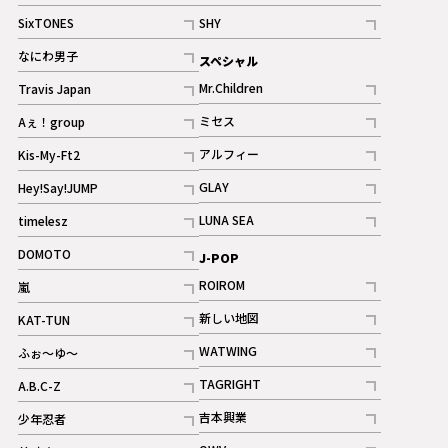
記事
記事
SixTONES
SHY
ギャラリー
ギャラリー
記事
記事
なにわ男子
スペシャル
ギャラリー
記事
Mr.Children
Travis Japan
記事
記事
ミセス
Aぇ！group
記事
記事
アルフィー
Kis-My-Ft2
記事
記事
GLAY
Hey!Say!JUMP
ギャラリー
記事
記事
LUNA SEA
timelesz
記事
記事
DOMOTO
J-POP
記事
ROIROM
嵐
記事
記事
新しい地図
KAT-TUN
記事
記事
WATWING
ふぉ～ゆ～
記事
記事
TAGRIGHT
A.B.C-Z
記事
記事
吉本興業
少年忍者
ギャラリー
記事
記事