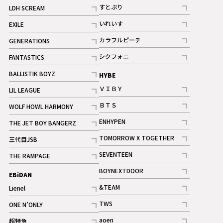
記事
すとぷり
LDH SCREAM
記事
記事
いれいす
EXILE
ギャラリー
記事
記事
カラフルピーチ
GENERATIONS
ギャラリー
記事
記事
シクフォニ
FANTASTICS
記事
記事
BALLISTIK BOYZ
HYBE
記事
ＶＩＢＹ
LIL LEAGUE
記事
記事
ＢＴＳ
WOLF HOWL HARMONY
記事
記事
ENHYPEN
THE JET BOY BANGERZ
記事
記事
TOMORROW X TOGETHER
三代目JSB
記事
記事
SEVENTEEN
THE RAMPAGE
ギャラリー
記事
記事
BOYNEXTDOOR
EBiDAN
ギャラリー
記事
&TEAM
Lienel
記事
記事
TWS
ONE N’ONLY
ギャラリー
記事
記事
aoen
超特急