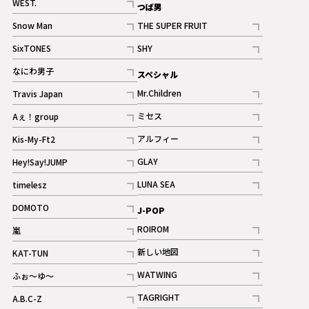
WEST.
つば男
記事
Snow Man
THE SUPER FRUIT
記事
記事
SixTONES
SHY
ギャラリー
ギャラリー
記事
記事
なにわ男子
スペシャル
ギャラリー
記事
Mr.Children
Travis Japan
記事
記事
ミセス
Aぇ！group
記事
記事
アルフィー
Kis-My-Ft2
記事
記事
GLAY
Hey!Say!JUMP
ギャラリー
記事
記事
LUNA SEA
timelesz
記事
記事
DOMOTO
J-POP
記事
ROIROM
嵐
記事
記事
新しい地図
KAT-TUN
記事
記事
WATWING
ふぉ～ゆ～
記事
記事
TAGRIGHT
A.B.C-Z