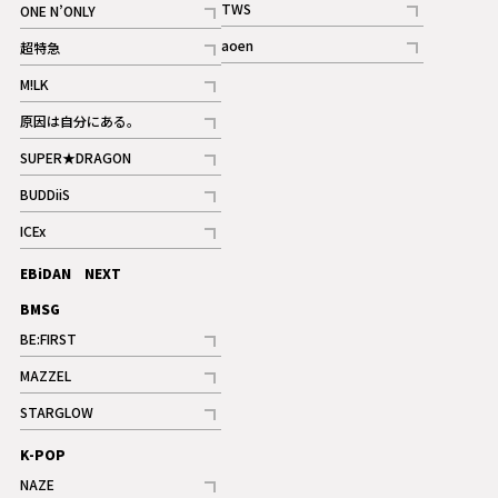
TWS
ONE N’ONLY
ギャラリー
記事
記事
aoen
超特急
記事
記事
M!LK
ギャラリー
記事
原因は自分にある。
記事
SUPER★DRAGON
記事
BUDDiiS
記事
ICEx
記事
EBiDAN NEXT
BMSG
BE:FIRST
記事
MAZZEL
ギャラリー
記事
STARGLOW
ギャラリー
記事
K-POP
NAZE