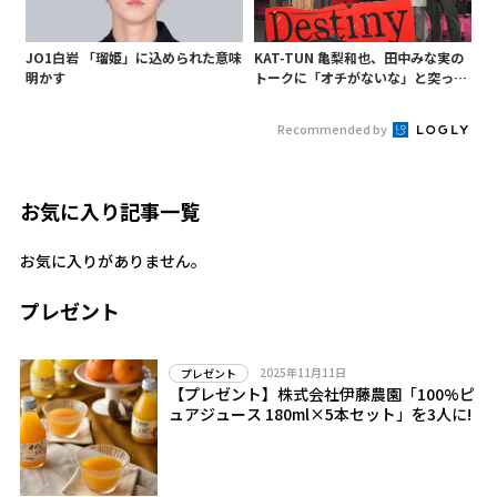
JO1白岩 「瑠姫」に込められた意味
KAT-TUN 亀梨和也、田中みな実の
明かす
トークに「オチがないな」と突っ込
み! 「Destiny」試写会に登場
Recommended by
お気に入り記事一覧
お気に入りがありません。
プレゼント
2025年11月11日
プレゼント
【プレゼント】株式会社伊藤農園「100%ピ
ュアジュース 180ml×5本セット」を3人に!