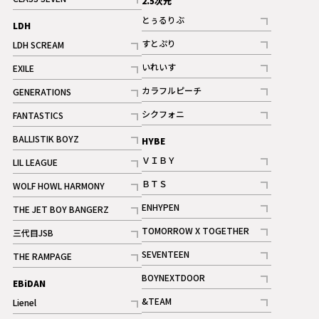
2.5次元
記事
とぅるりぶ
LDH
記事
すとぷり
LDH SCREAM
記事
記事
いれいす
EXILE
ギャラリー
記事
記事
カラフルピーチ
GENERATIONS
ギャラリー
記事
記事
シクフォニ
FANTASTICS
記事
記事
BALLISTIK BOYZ
HYBE
記事
ＶＩＢＹ
LIL LEAGUE
記事
記事
ＢＴＳ
WOLF HOWL HARMONY
記事
記事
ENHYPEN
THE JET BOY BANGERZ
記事
記事
TOMORROW X TOGETHER
三代目JSB
記事
記事
SEVENTEEN
THE RAMPAGE
ギャラリー
記事
記事
BOYNEXTDOOR
EBiDAN
ギャラリー
記事
&TEAM
Lienel
記事
記事