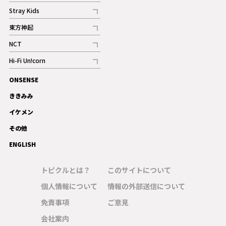
記事
Stray Kids
記事
東方神起
記事
NCT
記事
Hi-Fi Un!corn
記事
ONSENSE
ギャラリー
ききみみ
イケメン
その他
ENGLISH
トピクルとは？
このサイトについて
個人情報について
情報の外部送信について
免責事項
ご意見
会社案内