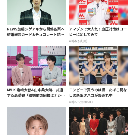
NEWS加藤シゲアキから関係各所へ
アマゾンで大人気！血圧対策はコー
結婚報告カード&チョコレート詰め
ヒーに足してみて
合わせ、小説家らしく哲学者の名言
AD(森永乳業)
も添えて
M!LK 塩崎太智&山中柔太朗、共通
コンビニで買うのは損！たばこ税な
する恋愛観「結婚前の同棲はナシ」
しの新型タバコが爆売れ中
と明かすも最後は決意がグラグラ?
AD(株式会社HAL)