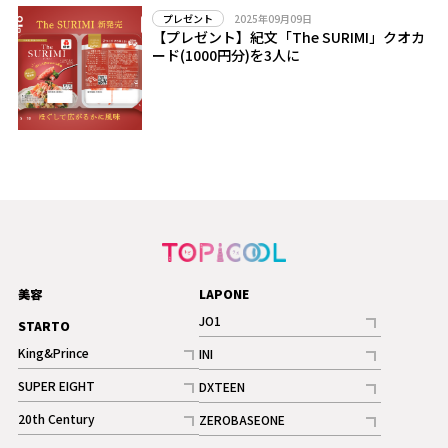
2025年09月09日
プレゼント
【プレゼント】紀文「The SURIMI」クオカ
ード(1000円分)を3人に
美容
LAPONE
JO1
STARTO
記事
King&Prince
INI
ギャラリー
記事
記事
SUPER EIGHT
DXTEEN
ギャラリー
記事
記事
20th Century
ZEROBASEONE
ギャラリー
記事
記事