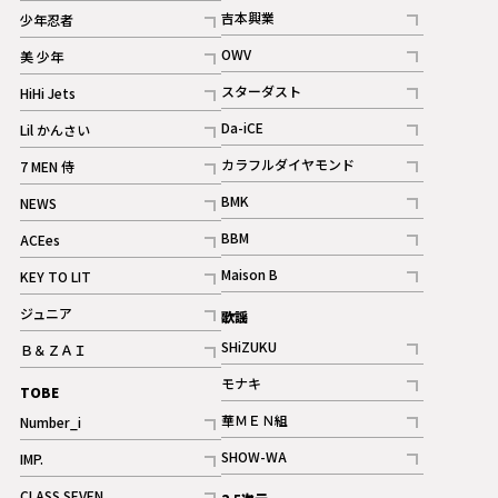
記事
記事
吉本興業
少年忍者
ギャラリー
記事
記事
OWV
美 少年
記事
記事
スターダスト
HiHi Jets
ギャラリー
記事
記事
Da-iCE
Lil かんさい
記事
記事
カラフルダイヤモンド
7 MEN 侍
記事
記事
BMK
NEWS
記事
記事
BBM
ACEes
ギャラリー
記事
記事
Maison B
KEY TO LIT
ギャラリー
記事
記事
ジュニア
歌謡
ギャラリー
記事
SHiZUKU
Ｂ＆ＺＡＩ
記事
記事
モナキ
TOBE
記事
華ＭＥＮ組
Number_i
記事
記事
SHOW-WA
IMP.
記事
記事
CLASS SEVEN