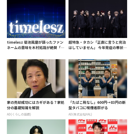
timelesz 菊池風磨が語ったファン
超特急・タカシ「正直に言うと完治
ネームの意味を木村拓哉が絶賛「考
はしていません」 今年発症の帯状疱
えてるな」「素敵だと思います」
疹(ほうしん)の症状について本心告
白 後遺症も語る
家の売却成功にはカギがある？家処
「たばこ税なし」600円→83円の新
分の基礎知識を解説
型タバコに喫煙者群がる
AD(くらしの話題)
AD(株式会社HAL)