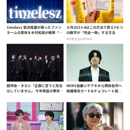
timelesz 菊池風磨が語ったファン
８月のロト6はこの方法で買え!!６つ
ネームの意味を木村拓哉が絶賛「考
の数字が『完全一致』する方法
えてるな」「素敵だと思います」
AD(株式会社MURA)
超特急・タカシ「正直に言うと完治
NEWS加藤シゲアキから関係各所へ
はしていません」 今年発症の帯状疱
結婚報告カード&チョコレート詰め
疹(ほうしん)の症状について本心告
合わせ、小説家らしく哲学者の名言
白 後遺症も語る
も添えて