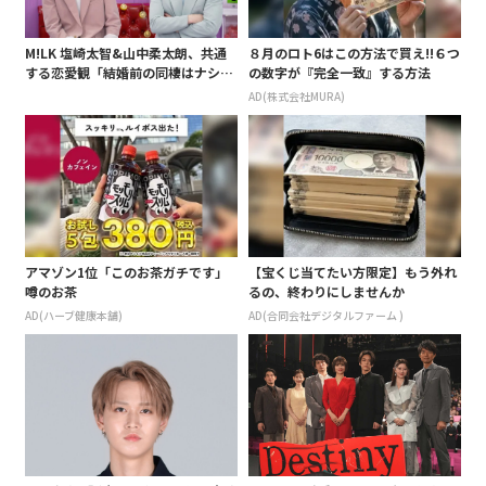
M!LK 塩崎太智&山中柔太朗、共通
８月のロト6はこの方法で買え!!６つ
する恋愛観「結婚前の同棲はナシ」
の数字が『完全一致』する方法
と明かすも最後は決意がグラグラ?
AD(株式会社MURA)
アマゾン1位「このお茶ガチです」
【宝くじ当てたい方限定】もう外れ
噂のお茶
るの、終わりにしませんか
AD(ハーブ健康本舗)
AD(合同会社デジタルファーム )