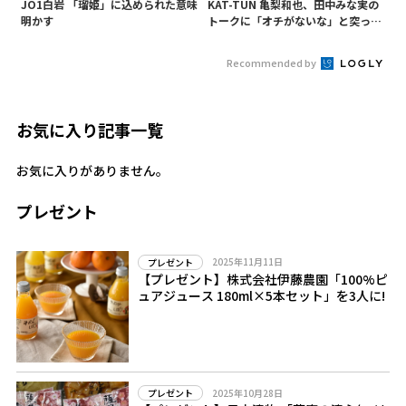
JO1白岩 「瑠姫」に込められた意味
KAT-TUN 亀梨和也、田中みな実の
明かす
トークに「オチがないな」と突っ込
み! 「Destiny」試写会に登場
Recommended by
お気に入り記事一覧
お気に入りがありません。
プレゼント
2025年11月11日
プレゼント
【プレゼント】株式会社伊藤農園「100%ピ
ュアジュース 180ml×5本セット」を3人に!
2025年10月28日
プレゼント