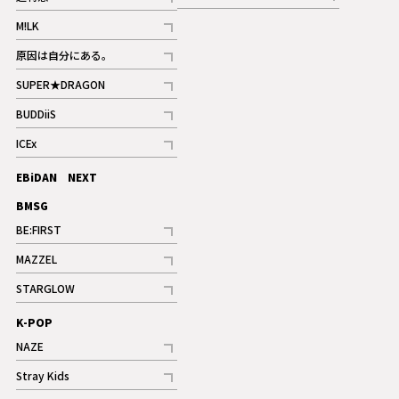
記事
記事
M!LK
ギャラリー
記事
原因は自分にある。
記事
SUPER★DRAGON
記事
BUDDiiS
記事
ICEx
記事
EBiDAN NEXT
BMSG
BE:FIRST
記事
MAZZEL
ギャラリー
記事
STARGLOW
ギャラリー
記事
K-POP
NAZE
記事
Stray Kids
記事