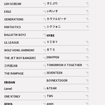
記事
すとぷり
LDH SCREAM
記事
記事
いれいす
EXILE
ギャラリー
記事
記事
カラフルピーチ
GENERATIONS
ギャラリー
記事
記事
シクフォニ
FANTASTICS
記事
記事
BALLISTIK BOYZ
HYBE
記事
ＶＩＢＹ
LIL LEAGUE
記事
記事
ＢＴＳ
WOLF HOWL HARMONY
記事
記事
ENHYPEN
THE JET BOY BANGERZ
記事
記事
TOMORROW X TOGETHER
三代目JSB
記事
記事
SEVENTEEN
THE RAMPAGE
ギャラリー
記事
記事
BOYNEXTDOOR
EBiDAN
ギャラリー
記事
&TEAM
Lienel
記事
記事
TWS
ONE N’ONLY
ギャラリー
記事
記事
aoen
超特急