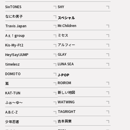
記事
記事
SixTONES
SHY
ギャラリー
ギャラリー
記事
記事
なにわ男子
スペシャル
ギャラリー
記事
Mr.Children
Travis Japan
記事
記事
ミセス
Aぇ！group
記事
記事
アルフィー
Kis-My-Ft2
記事
記事
GLAY
Hey!Say!JUMP
ギャラリー
記事
記事
LUNA SEA
timelesz
記事
記事
DOMOTO
J-POP
記事
ROIROM
嵐
記事
記事
新しい地図
KAT-TUN
記事
記事
WATWING
ふぉ～ゆ～
記事
記事
TAGRIGHT
A.B.C-Z
記事
記事
吉本興業
少年忍者
ギャラリー
記事
記事