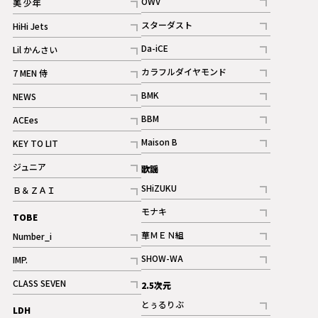
OWV
美 少年
記事
記事
スターダスト
HiHi Jets
ギャラリー
記事
記事
Da-iCE
Lil かんさい
記事
記事
カラフルダイヤモンド
7 MEN 侍
記事
記事
BMK
NEWS
記事
記事
BBM
ACEes
ギャラリー
記事
記事
Maison B
KEY TO LIT
ギャラリー
記事
記事
ジュニア
歌謡
ギャラリー
記事
SHiZUKU
Ｂ＆ＺＡＩ
記事
記事
モナキ
TOBE
記事
華ＭＥＮ組
Number_i
記事
記事
SHOW-WA
IMP.
記事
記事
CLASS SEVEN
2.5次元
記事
とぅるりぶ
LDH