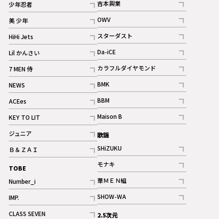
吉本興業
少年忍者
ギャラリー
記事
記事
OWV
美 少年
記事
記事
スターダスト
HiHi Jets
ギャラリー
記事
記事
Da-iCE
Lil かんさい
記事
記事
カラフルダイヤモンド
7 MEN 侍
記事
記事
BMK
NEWS
記事
記事
BBM
ACEes
ギャラリー
記事
記事
Maison B
KEY TO LIT
ギャラリー
記事
記事
ジュニア
歌謡
ギャラリー
記事
SHiZUKU
Ｂ＆ＺＡＩ
記事
記事
モナキ
TOBE
記事
華ＭＥＮ組
Number_i
記事
記事
SHOW-WA
IMP.
記事
記事
CLASS SEVEN
2.5次元