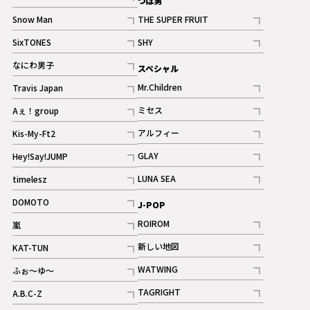
つば男
記事
Snow Man
THE SUPER FRUIT
記事
記事
SixTONES
SHY
ギャラリー
ギャラリー
記事
記事
なにわ男子
スペシャル
ギャラリー
記事
Mr.Children
Travis Japan
記事
記事
ミセス
Aぇ！group
記事
記事
アルフィー
Kis-My-Ft2
記事
記事
GLAY
Hey!Say!JUMP
ギャラリー
記事
記事
LUNA SEA
timelesz
記事
記事
DOMOTO
J-POP
記事
ROIROM
嵐
記事
記事
新しい地図
KAT-TUN
記事
記事
WATWING
ふぉ～ゆ～
記事
記事
TAGRIGHT
A.B.C-Z
記事
記事