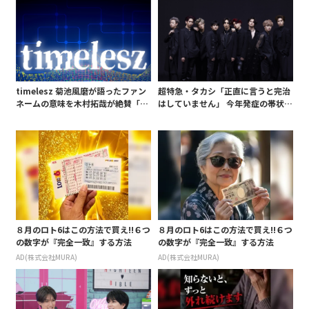
timelesz 菊池風磨が語ったファン
超特急・タカシ「正直に言うと完治
ネームの意味を木村拓哉が絶賛「考
はしていません」 今年発症の帯状疱
えてるな」「素敵だと思います」
疹(ほうしん)の症状について本心告
白 後遺症も語る
８月のロト6はこの方法で買え!!６つ
８月のロト6はこの方法で買え!!６つ
の数字が『完全一致』する方法
の数字が『完全一致』する方法
AD(株式会社MURA)
AD(株式会社MURA)