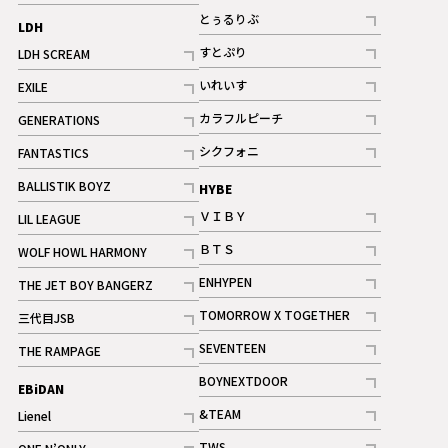
記事
とぅるりぶ
LDH
記事
すとぷり
LDH SCREAM
記事
記事
いれいす
EXILE
ギャラリー
記事
記事
カラフルピーチ
GENERATIONS
ギャラリー
記事
記事
シクフォニ
FANTASTICS
記事
記事
BALLISTIK BOYZ
HYBE
記事
ＶＩＢＹ
LIL LEAGUE
記事
記事
ＢＴＳ
WOLF HOWL HARMONY
記事
記事
ENHYPEN
THE JET BOY BANGERZ
記事
記事
TOMORROW X TOGETHER
三代目JSB
記事
記事
SEVENTEEN
THE RAMPAGE
ギャラリー
記事
記事
BOYNEXTDOOR
EBiDAN
ギャラリー
記事
&TEAM
Lienel
記事
記事
TWS