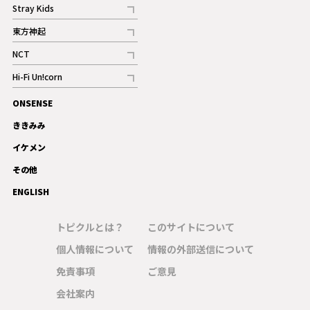
記事
Stray Kids
記事
東方神起
記事
NCT
記事
Hi-Fi Un!corn
記事
ONSENSE
ギャラリー
ききみみ
イケメン
その他
ENGLISH
トピクルとは？
このサイトについて
個人情報について
情報の外部送信について
免責事項
ご意見
会社案内