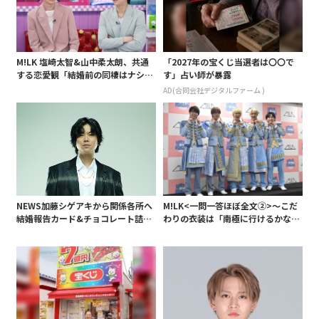
M!LK 塩崎太智&山中柔太朗、共通
「2027年の宝くじ当選者は〇〇で
する恋愛観「結婚前の同棲はナシ」
す」占い師が暴露
と明かすも最後は決意がグラグラ?
AD(合同会社デジタルファーム )
NEWS加藤シゲアキから関係各所へ
M!LK<一問一答ほぼ全文②>～こだ
結婚報告カード&チョコレート詰め
わりの衣装は「南極に行けるかなと
合わせ、小説家らしく哲学者の名言
いうくらい厚着」～
も添えて