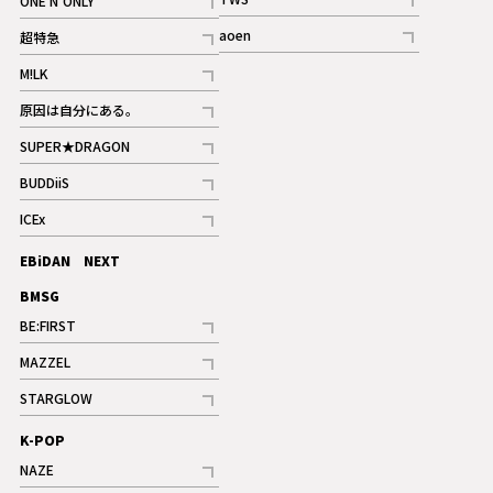
ONE N’ONLY
ギャラリー
記事
記事
aoen
超特急
記事
記事
M!LK
ギャラリー
記事
原因は自分にある。
記事
SUPER★DRAGON
記事
BUDDiiS
記事
ICEx
記事
EBiDAN NEXT
BMSG
BE:FIRST
記事
MAZZEL
ギャラリー
記事
STARGLOW
ギャラリー
記事
K-POP
NAZE