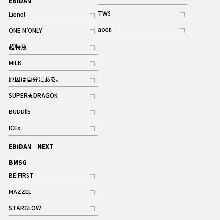
EBiDAN
ギャラリー
記事
TWS
Lienel
ギャラリー
記事
記事
aoen
ONE N’ONLY
記事
記事
超特急
記事
M!LK
ギャラリー
記事
原因は自分にある。
記事
SUPER★DRAGON
記事
BUDDiiS
記事
ICEx
記事
EBiDAN NEXT
BMSG
BE:FIRST
記事
MAZZEL
ギャラリー
記事
STARGLOW
ギャラリー
記事