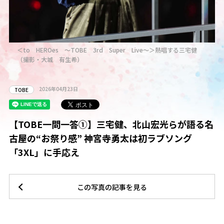
＜to HEROes ～TOBE 3rd Super Live～＞熱唱する三宅健
（撮影・大城 有生希）
2026年04月23日
TOBE
【TOBE一問一答①】三宅健、北山宏光らが語る名
古屋の“お祭り感” 神宮寺勇太は初ラブソング
「3XL」に手応え
この写真の記事を見る