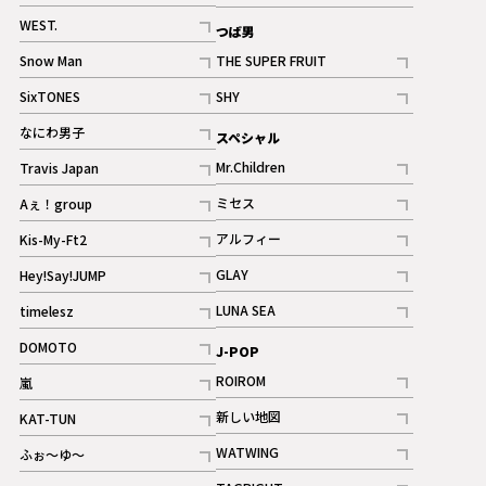
ギャラリー
記事
記事
WEST.
つば男
記事
Snow Man
THE SUPER FRUIT
記事
記事
SixTONES
SHY
ギャラリー
ギャラリー
記事
記事
なにわ男子
スペシャル
ギャラリー
記事
Mr.Children
Travis Japan
記事
記事
ミセス
Aぇ！group
記事
記事
アルフィー
Kis-My-Ft2
記事
記事
GLAY
Hey!Say!JUMP
ギャラリー
記事
記事
LUNA SEA
timelesz
記事
記事
DOMOTO
J-POP
記事
ROIROM
嵐
記事
記事
新しい地図
KAT-TUN
記事
記事
WATWING
ふぉ～ゆ～
記事
記事