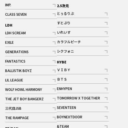
記事
記事
IMP.
2.5次元
記事
とぅるりぶ
CLASS SEVEN
記事
記事
すとぷり
LDH
記事
いれいす
LDH SCREAM
ギャラリー
記事
記事
カラフルピーチ
EXILE
ギャラリー
記事
記事
シクフォニ
GENERATIONS
記事
記事
FANTASTICS
HYBE
記事
ＶＩＢＹ
BALLISTIK BOYZ
記事
記事
ＢＴＳ
LIL LEAGUE
記事
記事
ENHYPEN
WOLF HOWL HARMONY
記事
記事
TOMORROW X TOGETHER
THE JET BOY BANGERZ
記事
記事
SEVENTEEN
三代目JSB
ギャラリー
記事
記事
BOYNEXTDOOR
THE RAMPAGE
記事
記事
&TEAM