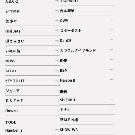
TAGRIGHT
A.B.C-Z
記事
記事
吉本興業
少年忍者
ギャラリー
記事
記事
OWV
美 少年
記事
記事
スターダスト
HiHi Jets
ギャラリー
記事
記事
Da-iCE
Lil かんさい
記事
記事
カラフルダイヤモンド
7 MEN 侍
記事
記事
BMK
NEWS
記事
記事
BBM
ACEes
ギャラリー
記事
記事
Maison B
KEY TO LIT
ギャラリー
記事
記事
ジュニア
歌謡
ギャラリー
記事
SHiZUKU
Ｂ＆ＺＡＩ
記事
記事
モナキ
Howzit
記事
記事
華ＭＥＮ組
TOBE
記事
SHOW-WA
Number_i