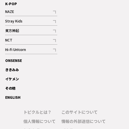
K-POP
NAZE
記事
Stray Kids
記事
東方神起
記事
NCT
記事
Hi-Fi Un!corn
記事
ONSENSE
ギャラリー
ききみみ
イケメン
その他
ENGLISH
トピクルとは？
このサイトについて
個人情報について
情報の外部送信について