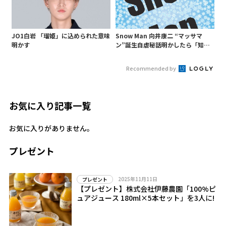
JO1白岩 「瑠姫」に込められた意味
Snow Man 向井康二 “マッサマ
明かす
ン”誕生自虐秘話明かしたら「知ら
ないようじゃ無理か」というあ
の“○○構文”が…
Recommended by
お気に入り記事一覧
お気に入りがありません。
プレゼント
2025年11月11日
プレゼント
【プレゼント】株式会社伊藤農園「100%ピ
ュアジュース 180ml×5本セット」を3人に!