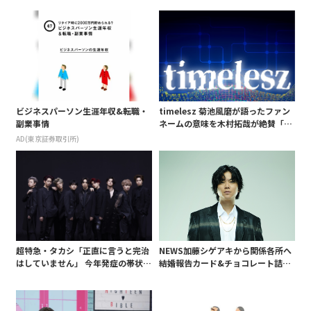
ビジネスパーソン生涯年収&転職・
timelesz 菊池風磨が語ったファン
副業事情
ネームの意味を木村拓哉が絶賛「考
えてるな」「素敵だと思います」
AD(東京証券取引所)
超特急・タカシ「正直に言うと完治
NEWS加藤シゲアキから関係各所へ
はしていません」 今年発症の帯状疱
結婚報告カード&チョコレート詰め
疹(ほうしん)の症状について本心告
合わせ、小説家らしく哲学者の名言
白 後遺症も語る
も添えて