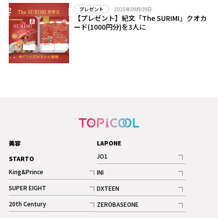
2025年09月09日
プレゼント
【プレゼント】紀文「The SURIMI」クオカ
ード(1000円分)を3人に
美容
LAPONE
JO1
STARTO
記事
King&Prince
INI
ギャラリー
記事
記事
SUPER EIGHT
DXTEEN
ギャラリー
記事
記事
20th Century
ZEROBASEONE
ギャラリー
記事
記事