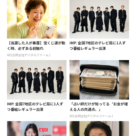
【当選した人が暴露】宝くじ運が動
IMP. 全国7地区のテレビ局に1人ず
く時、必ずある前触れ
つ番組レギュラー出演
AD(合同会社デジタルファーム )
IMP. 全国7地区のテレビ局に1人ず
「占い師だけが知ってる〝お金が増
つ番組レギュラー出演
える人の共通点〟」
AD(合同会社デジタルファーム )