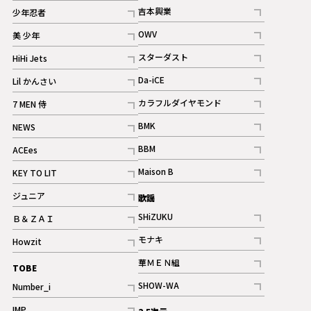
記事
記事
吉本興業
少年忍者
ギャラリー
記事
記事
OWV
美 少年
記事
記事
スターダスト
HiHi Jets
ギャラリー
記事
記事
Da-iCE
Lil かんさい
記事
記事
カラフルダイヤモンド
7 MEN 侍
記事
記事
BMK
NEWS
記事
記事
BBM
ACEes
ギャラリー
記事
記事
Maison B
KEY TO LIT
ギャラリー
記事
記事
ジュニア
歌謡
ギャラリー
記事
SHiZUKU
Ｂ＆ＺＡＩ
記事
記事
モナキ
Howzit
記事
記事
華ＭＥＮ組
TOBE
記事
SHOW-WA
Number_i
記事
記事
IMP.