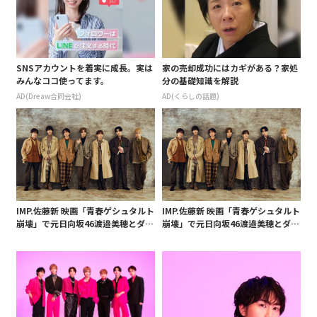
SNSアカウントを着実に成長。実は
家の売却成功にはカギがある？家処
みんなココ使ってます。
分の基礎知識を解説
AD(Dreaw合同会社)
AD(くらしの話題)
IMP.佐藤新 映画「青春ゲシュタルト
IMP.佐藤新 映画「青春ゲシュタルト
崩壊」で元日向坂46渡邉美穂とダブ
崩壊」で元日向坂46渡邉美穂とダブ
ル主演
ル主演