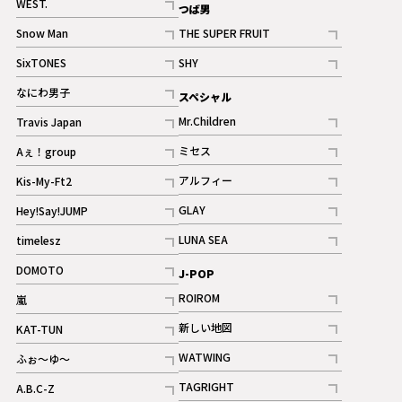
WEST.
つば男
記事
Snow Man
THE SUPER FRUIT
記事
記事
SixTONES
SHY
ギャラリー
ギャラリー
記事
記事
なにわ男子
スペシャル
ギャラリー
記事
Mr.Children
Travis Japan
記事
記事
ミセス
Aぇ！group
記事
記事
アルフィー
Kis-My-Ft2
記事
記事
GLAY
Hey!Say!JUMP
ギャラリー
記事
記事
LUNA SEA
timelesz
記事
記事
DOMOTO
J-POP
記事
ROIROM
嵐
記事
記事
新しい地図
KAT-TUN
記事
記事
WATWING
ふぉ～ゆ～
記事
記事
TAGRIGHT
A.B.C-Z