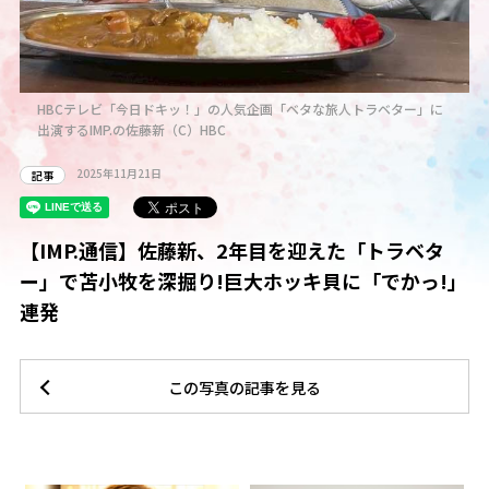
HBCテレビ「今日ドキッ！」の人気企画「ベタな旅人トラベター」に
出演するIMP.の佐藤新（C）HBC
2025年11月21日
記事
【IMP.通信】佐藤新、2年目を迎えた「トラベタ
ー」で苫小牧を深掘り!巨大ホッキ貝に「でかっ!」
連発
この写真の記事を見る