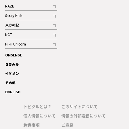
NAZE
記事
Stray Kids
記事
東方神起
記事
NCT
記事
Hi-Fi Un!corn
記事
ONSENSE
ギャラリー
ききみみ
イケメン
その他
ENGLISH
トピクルとは？
このサイトについて
個人情報について
情報の外部送信について
免責事項
ご意見