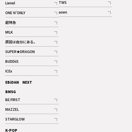
TWS
Lienel
ギャラリー
記事
記事
aoen
ONE N’ONLY
記事
記事
超特急
記事
M!LK
ギャラリー
記事
原因は自分にある。
記事
SUPER★DRAGON
記事
BUDDiiS
記事
ICEx
記事
EBiDAN NEXT
BMSG
BE:FIRST
記事
MAZZEL
ギャラリー
記事
STARGLOW
ギャラリー
記事
K-POP