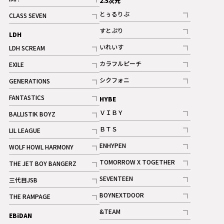
2.5次元
記事
とぅるりぶ
CLASS SEVEN
記事
記事
すとぷり
LDH
記事
いれいす
LDH SCREAM
ギャラリー
記事
記事
カラフルピーチ
EXILE
ギャラリー
記事
記事
シクフォニ
GENERATIONS
記事
記事
FANTASTICS
HYBE
記事
ＶＩＢＹ
BALLISTIK BOYZ
記事
記事
ＢＴＳ
LIL LEAGUE
記事
記事
ENHYPEN
WOLF HOWL HARMONY
記事
記事
TOMORROW X TOGETHER
THE JET BOY BANGERZ
記事
記事
SEVENTEEN
三代目JSB
ギャラリー
記事
記事
BOYNEXTDOOR
THE RAMPAGE
記事
記事
&TEAM
EBiDAN
ギャラリー
記事