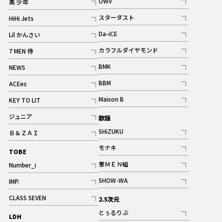
OWV
美 少年
記事
記事
スターダスト
HiHi Jets
ギャラリー
記事
記事
Da-iCE
Lil かんさい
記事
記事
カラフルダイヤモンド
7 MEN 侍
記事
記事
BMK
NEWS
記事
記事
BBM
ACEes
ギャラリー
記事
記事
Maison B
KEY TO LIT
ギャラリー
記事
記事
ジュニア
歌謡
ギャラリー
記事
SHiZUKU
Ｂ＆ＺＡＩ
記事
記事
モナキ
TOBE
記事
華ＭＥＮ組
Number_i
記事
記事
SHOW-WA
IMP.
記事
記事
CLASS SEVEN
2.5次元
記事
とぅるりぶ
LDH