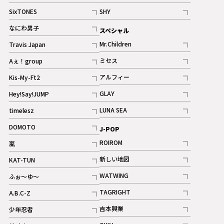
記事
記事
SixTONES
SHY
ギャラリー
ギャラリー
記事
記事
なにわ男子
スペシャル
ギャラリー
記事
Mr.Children
Travis Japan
記事
記事
ミセス
Aぇ！group
記事
記事
アルフィー
Kis-My-Ft2
記事
記事
GLAY
Hey!Say!JUMP
ギャラリー
記事
記事
LUNA SEA
timelesz
記事
記事
DOMOTO
J-POP
記事
ROIROM
嵐
記事
記事
新しい地図
KAT-TUN
記事
記事
WATWING
ふぉ～ゆ～
記事
記事
TAGRIGHT
A.B.C-Z
記事
記事
吉本興業
少年忍者
ギャラリー
記事
記事