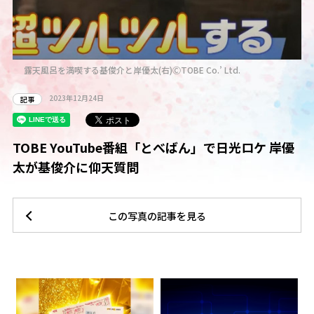
露天風呂を満喫する基俊介と岸優太(右)ⒸTOBE Co.’ Ltd.
2023年12月24日
記事
TOBE YouTube番組「とべばん」で日光ロケ 岸優
太が基俊介に仰天質問
この写真の記事を見る