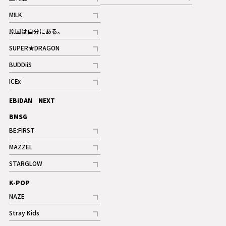
記事
記事
M!LK
ギャラリー
記事
原因は自分にある。
記事
SUPER★DRAGON
記事
BUDDiiS
記事
ICEx
記事
EBiDAN NEXT
BMSG
BE:FIRST
記事
MAZZEL
ギャラリー
記事
STARGLOW
ギャラリー
記事
K-POP
NAZE
記事
Stray Kids
記事