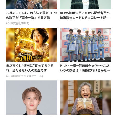
８月のロト6はこの方法で買え!!６つ
NEWS加藤シゲアキから関係各所へ
の数字が『完全一致』する方法
結婚報告カード&チョコレート詰め
合わせ、小説家らしく哲学者の名言
AD(株式会社MURA)
も添えて
まだ宝くじ“適当に”買ってる？そ
M!LK<一問一答ほぼ全文②>～こだ
れ、当たらない人の典型です
わりの衣装は「南極に行けるかなと
いうくらい厚着」～
AD(合同会社デジタルファーム)