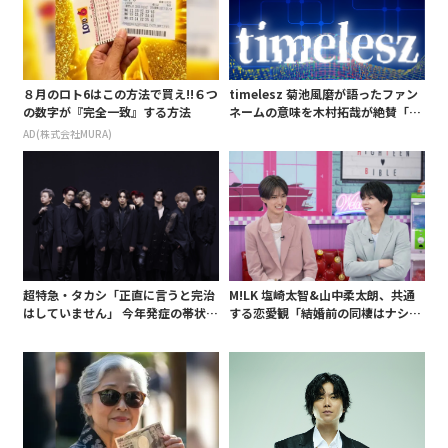
８月のロト6はこの方法で買え!!６つ
timelesz 菊池風磨が語ったファン
の数字が『完全一致』する方法
ネームの意味を木村拓哉が絶賛「考
えてるな」「素敵だと思います」
AD(株式会社MURA)
超特急・タカシ「正直に言うと完治
M!LK 塩崎太智&山中柔太朗、共通
はしていません」 今年発症の帯状疱
する恋愛観「結婚前の同棲はナシ」
疹(ほうしん)の症状について本心告
と明かすも最後は決意がグラグラ?
白 後遺症も語る