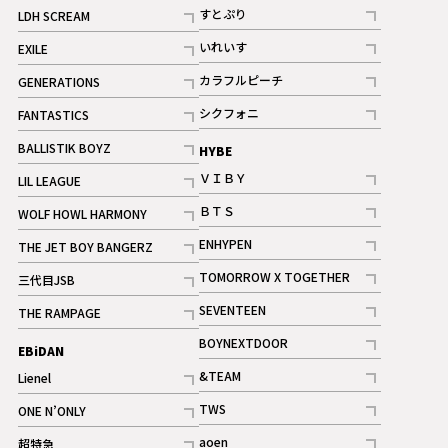
記事
すとぷり
LDH SCREAM
記事
記事
いれいす
EXILE
ギャラリー
記事
記事
カラフルピーチ
GENERATIONS
ギャラリー
記事
記事
シクフォニ
FANTASTICS
記事
記事
BALLISTIK BOYZ
HYBE
記事
ＶＩＢＹ
LIL LEAGUE
記事
記事
ＢＴＳ
WOLF HOWL HARMONY
記事
記事
ENHYPEN
THE JET BOY BANGERZ
記事
記事
TOMORROW X TOGETHER
三代目JSB
記事
記事
SEVENTEEN
THE RAMPAGE
ギャラリー
記事
記事
BOYNEXTDOOR
EBiDAN
ギャラリー
記事
&TEAM
Lienel
記事
記事
TWS
ONE N’ONLY
ギャラリー
記事
記事
aoen
超特急