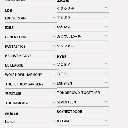
2.5次元
記事
とぅるりぶ
LDH
記事
すとぷり
LDH SCREAM
記事
記事
いれいす
EXILE
ギャラリー
記事
記事
カラフルピーチ
GENERATIONS
ギャラリー
記事
記事
シクフォニ
FANTASTICS
記事
記事
BALLISTIK BOYZ
HYBE
記事
ＶＩＢＹ
LIL LEAGUE
記事
記事
ＢＴＳ
WOLF HOWL HARMONY
記事
記事
ENHYPEN
THE JET BOY BANGERZ
記事
記事
TOMORROW X TOGETHER
三代目JSB
記事
記事
SEVENTEEN
THE RAMPAGE
ギャラリー
記事
記事
BOYNEXTDOOR
EBiDAN
ギャラリー
記事
&TEAM
Lienel
記事
記事