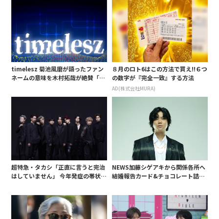
timelesz 菊池風磨が語ったファン
８月のロト6はこの方法で買え!!６つ
ネームの意味を木村拓哉が絶賛「考
の数字が『完全一致』する方法
えてるな」「素敵だと思います」
AD(株式会社MURA)
超特急・タカシ「正直に言うと完治
NEWS加藤シゲアキから関係各所へ
はしていません」 今年発症の帯状疱
結婚報告カード&チョコレート詰め
疹(ほうしん)の症状について本心告
合わせ、小説家らしく哲学者の名言
白 後遺症も語る
も添えて