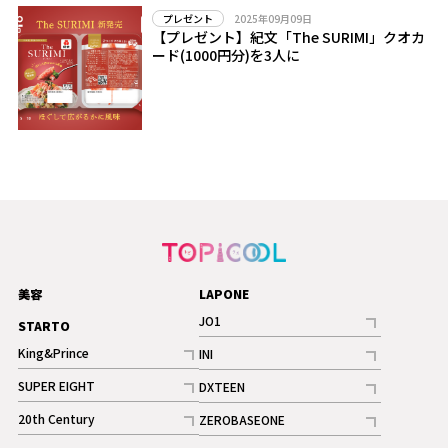
2025年09月09日
プレゼント
【プレゼント】紀文「The SURIMI」クオカ
ード(1000円分)を3人に
美容
LAPONE
JO1
STARTO
記事
King&Prince
INI
ギャラリー
記事
記事
SUPER EIGHT
DXTEEN
ギャラリー
記事
記事
20th Century
ZEROBASEONE
ギャラリー
記事
記事