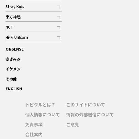
記事
Stray Kids
記事
東方神起
記事
NCT
記事
Hi-Fi Un!corn
記事
ONSENSE
ギャラリー
ききみみ
イケメン
その他
ENGLISH
トピクルとは？
このサイトについて
個人情報について
情報の外部送信について
免責事項
ご意見
会社案内