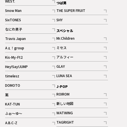
WEST.
つば男
記事
Snow Man
THE SUPER FRUIT
記事
記事
SixTONES
SHY
ギャラリー
ギャラリー
記事
記事
なにわ男子
スペシャル
ギャラリー
記事
Mr.Children
Travis Japan
記事
記事
ミセス
Aぇ！group
記事
記事
アルフィー
Kis-My-Ft2
記事
記事
GLAY
Hey!Say!JUMP
ギャラリー
記事
記事
LUNA SEA
timelesz
記事
記事
DOMOTO
J-POP
記事
ROIROM
嵐
記事
記事
新しい地図
KAT-TUN
記事
記事
WATWING
ふぉ～ゆ～
記事
記事
TAGRIGHT
A.B.C-Z