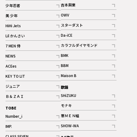
記事
記事
吉本興業
少年忍者
ギャラリー
記事
記事
OWV
美 少年
記事
記事
スターダスト
HiHi Jets
ギャラリー
記事
記事
Da-iCE
Lil かんさい
記事
記事
カラフルダイヤモンド
7 MEN 侍
記事
記事
BMK
NEWS
記事
記事
BBM
ACEes
ギャラリー
記事
記事
Maison B
KEY TO LIT
ギャラリー
記事
記事
ジュニア
歌謡
ギャラリー
記事
SHiZUKU
Ｂ＆ＺＡＩ
記事
記事
モナキ
TOBE
記事
華ＭＥＮ組
Number_i
記事
記事
SHOW-WA
IMP.
記事
記事
CLASS SEVEN