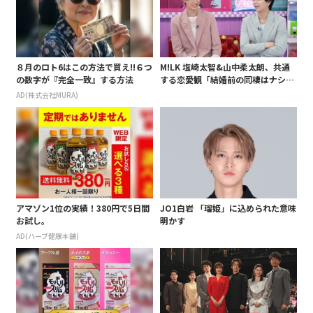
８月のロト6はこの方法で買え!!６つ
M!LK 塩崎太智&山中柔太朗、共通
の数字が『完全一致』する方法
する恋愛観「結婚前の同棲はナシ」
と明かすも最後は決意がグラグラ?
AD(株式会社MURA)
アマゾン1位の実績！380円で5日間
JO1白岩 「瑠姫」に込められた意味
お試し。
明かす
AD(ハーブ健康本舗)