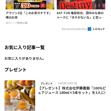
アマゾン1位「このお茶ガチです」
KAT-TUN 亀梨和也、田中みな実の
噂のお茶
トークに「オチがないな」と突っ込
み! 「Destiny」試写会に登場
AD(ハーブ健康本舗)
Recommended by
お気に入り記事一覧
お気に入りがありません。
プレゼント
2025年11月11日
プレゼント
【プレゼント】株式会社伊藤農園「100%ピ
ュアジュース 180ml×5本セット」を3人に!