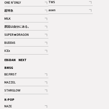
TWS
ONE N’ONLY
ギャラリー
記事
記事
aoen
超特急
記事
記事
M!LK
ギャラリー
記事
原因は自分にある。
記事
SUPER★DRAGON
記事
BUDDiiS
記事
ICEx
記事
EBiDAN NEXT
BMSG
BE:FIRST
記事
MAZZEL
ギャラリー
記事
STARGLOW
ギャラリー
記事
K-POP
NAZE