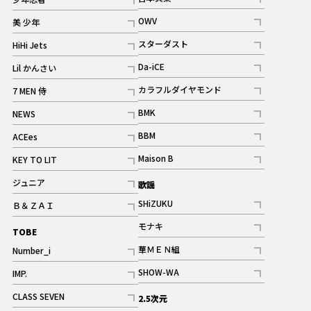
ギャラリー
記事
記事
OWV
美 少年
記事
記事
スターダスト
HiHi Jets
ギャラリー
記事
記事
Da-iCE
Lil かんさい
記事
記事
カラフルダイヤモンド
7 MEN 侍
記事
記事
BMK
NEWS
記事
記事
BBM
ACEes
ギャラリー
記事
記事
Maison B
KEY TO LIT
ギャラリー
記事
記事
ジュニア
歌謡
ギャラリー
記事
SHiZUKU
Ｂ＆ＺＡＩ
記事
記事
モナキ
TOBE
記事
華ＭＥＮ組
Number_i
記事
記事
SHOW-WA
IMP.
記事
記事
CLASS SEVEN
2.5次元