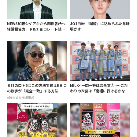
NEWS加藤シゲアキから関係各所へ
JO1白岩 「瑠姫」に込められた意味
結婚報告カード&チョコレート詰め
明かす
合わせ、小説家らしく哲学者の名言
も添えて
８月のロト6はこの方法で買え!!６つ
M!LK<一問一答ほぼ全文②>～こだ
の数字が『完全一致』する方法
わりの衣装は「南極に行けるかなと
いうくらい厚着」～
AD(株式会社MURA)