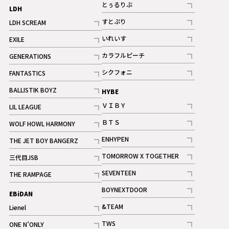
記事
とぅるりぶ
LDH
記事
すとぷり
LDH SCREAM
記事
記事
いれいす
EXILE
ギャラリー
記事
記事
カラフルピーチ
GENERATIONS
ギャラリー
記事
記事
シクフォニ
FANTASTICS
記事
記事
BALLISTIK BOYZ
HYBE
記事
ＶＩＢＹ
LIL LEAGUE
記事
記事
ＢＴＳ
WOLF HOWL HARMONY
記事
記事
ENHYPEN
THE JET BOY BANGERZ
記事
記事
TOMORROW X TOGETHER
三代目JSB
記事
記事
SEVENTEEN
THE RAMPAGE
ギャラリー
記事
記事
BOYNEXTDOOR
EBiDAN
ギャラリー
記事
&TEAM
Lienel
記事
記事
TWS
ONE N’ONLY
ギャラリー