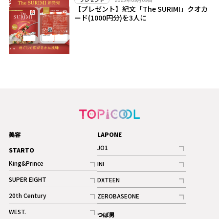
【プレゼント】紀文「The SURIMI」クオカ
ード(1000円分)を3人に
美容
LAPONE
JO1
STARTO
記事
King&Prince
INI
ギャラリー
記事
記事
SUPER EIGHT
DXTEEN
ギャラリー
記事
記事
20th Century
ZEROBASEONE
ギャラリー
記事
記事
WEST.
つば男