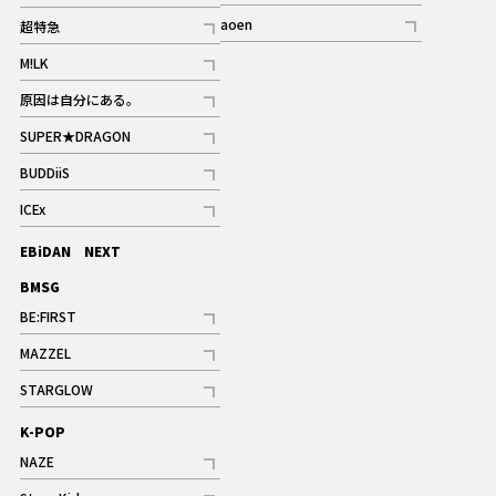
記事
記事
aoen
超特急
記事
記事
M!LK
ギャラリー
記事
原因は自分にある。
記事
SUPER★DRAGON
記事
BUDDiiS
記事
ICEx
記事
EBiDAN NEXT
BMSG
BE:FIRST
記事
MAZZEL
ギャラリー
記事
STARGLOW
ギャラリー
記事
K-POP
NAZE
記事