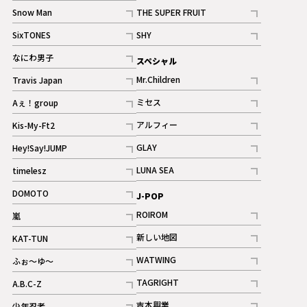
記事
Snow Man
THE SUPER FRUIT
記事
記事
SixTONES
SHY
ギャラリー
ギャラリー
記事
記事
なにわ男子
スペシャル
ギャラリー
記事
Mr.Children
Travis Japan
記事
記事
ミセス
Aぇ！group
記事
記事
アルフィー
Kis-My-Ft2
記事
記事
GLAY
Hey!Say!JUMP
ギャラリー
記事
記事
LUNA SEA
timelesz
記事
記事
DOMOTO
J-POP
記事
ROIROM
嵐
記事
記事
新しい地図
KAT-TUN
記事
記事
WATWING
ふぉ～ゆ～
記事
記事
TAGRIGHT
A.B.C-Z
記事
記事
吉本興業
少年忍者