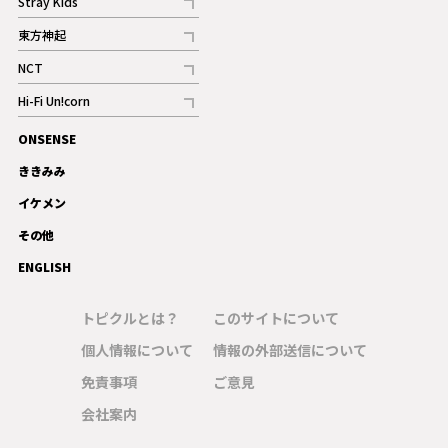
Stray Kids
記事
東方神起
記事
NCT
記事
Hi-Fi Un!corn
記事
ONSENSE
ギャラリー
ききみみ
イケメン
その他
ENGLISH
トピクルとは？
このサイトについて
個人情報について
情報の外部送信について
免責事項
ご意見
会社案内