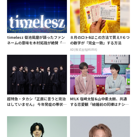
timelesz 菊池風磨が語ったファン
８月のロト6はこの方法で買え!!６つ
ネームの意味を木村拓哉が絶賛「考
の数字が『完全一致』する方法
えてるな」「素敵だと思います」
AD(株式会社MURA)
超特急・タカシ「正直に言うと完治
M!LK 塩崎太智&山中柔太朗、共通
はしていません」 今年発症の帯状疱
する恋愛観「結婚前の同棲はナシ」
疹(ほうしん)の症状について本心告
と明かすも最後は決意がグラグラ?
白 後遺症も語る