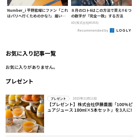
Number_i 平野紫耀にファン「これ
８月のロト6はこの方法で買え!!６つ
はパリへ行くためのかな?」 届いた
の数字が『完全一致』する方法
漆黒のプレゼント、すぐに身につけ
AD(株式会社MURA)
むっちゃご機嫌
Recommended by
お気に入り記事一覧
お気に入りがありません。
プレゼント
2025年11月11日
プレゼント
【プレゼント】株式会社伊藤農園「100%ピ
ュアジュース 180ml×5本セット」を3人に!