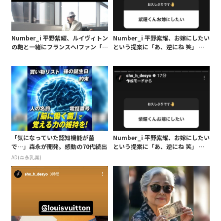
Number_i 平野紫耀、ルイヴィトン
Number_i 平野紫耀、お嫁にしたい
の鞄と一緒にフランスへ!ファン「楽
という提案に「あ、逆にね 笑」 質
しんできてね」「また素敵なお写真
問コーナー予告なし開催!ファンとの
見せて」
やり取り楽しむ
「気になっていた認知機能が菌
Number_i 平野紫耀、お嫁にしたい
で…」森永が開発。感動の70代続出
という提案に「あ、逆にね 笑」 質
問コーナー予告なし開催!ファンとの
AD(森永乳業)
やり取り楽しむ