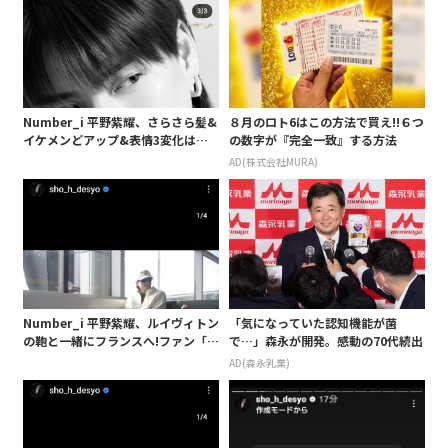
Number_i 平野紫耀、さらさら髪&
８月のロト6はこの方法で買え!!６つ
イケメンどアップ&表情3変化はも
の数字が『完全一致』する方法
う罪?ファン「心臓止まるかと」
AD(株式会社MURA)
Number_i 平野紫耀、ルイヴィトン
「気になっていた認知機能が菌
の鞄と一緒にフランスへ!ファン「楽
で…」森永が開発。感動の70代続出
しんできてね」「また素敵なお写真
AD(森永乳業)
見せて」