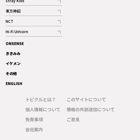
Stray Kids
記事
東方神起
記事
NCT
記事
Hi-Fi Un!corn
記事
ONSENSE
ギャラリー
ききみみ
イケメン
その他
ENGLISH
トピクルとは？
このサイトについて
個人情報について
情報の外部送信について
免責事項
ご意見
会社案内