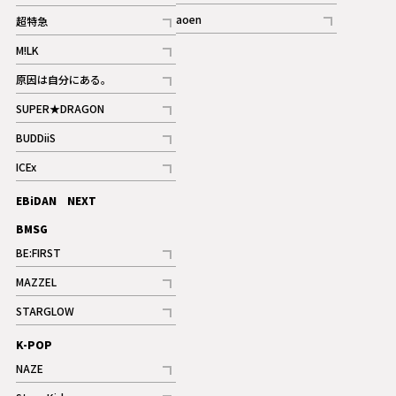
記事
記事
aoen
超特急
記事
記事
M!LK
ギャラリー
記事
原因は自分にある。
記事
SUPER★DRAGON
記事
BUDDiiS
記事
ICEx
記事
EBiDAN NEXT
BMSG
BE:FIRST
記事
MAZZEL
ギャラリー
記事
STARGLOW
ギャラリー
記事
K-POP
NAZE
記事