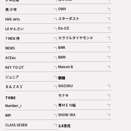
ギャラリー
記事
記事
OWV
美 少年
記事
記事
スターダスト
HiHi Jets
ギャラリー
記事
記事
Da-iCE
Lil かんさい
記事
記事
カラフルダイヤモンド
7 MEN 侍
記事
記事
BMK
NEWS
記事
記事
BBM
ACEes
ギャラリー
記事
記事
Maison B
KEY TO LIT
ギャラリー
記事
記事
ジュニア
歌謡
ギャラリー
記事
SHiZUKU
Ｂ＆ＺＡＩ
記事
記事
モナキ
TOBE
記事
華ＭＥＮ組
Number_i
記事
記事
SHOW-WA
IMP.
記事
記事
CLASS SEVEN
2.5次元