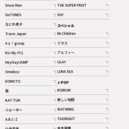
記事
Snow Man
THE SUPER FRUIT
記事
記事
SixTONES
SHY
ギャラリー
ギャラリー
記事
記事
なにわ男子
スペシャル
ギャラリー
記事
Mr.Children
Travis Japan
記事
記事
ミセス
Aぇ！group
記事
記事
アルフィー
Kis-My-Ft2
記事
記事
GLAY
Hey!Say!JUMP
ギャラリー
記事
記事
LUNA SEA
timelesz
記事
記事
DOMOTO
J-POP
記事
ROIROM
嵐
記事
記事
新しい地図
KAT-TUN
記事
記事
WATWING
ふぉ～ゆ～
記事
記事
TAGRIGHT
A.B.C-Z
記事
記事
吉本興業
少年忍者