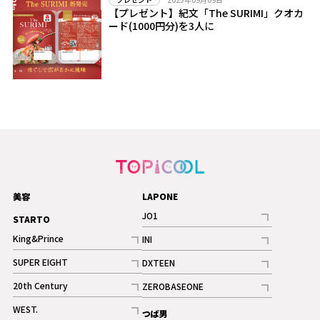
【プレゼント】紀文「The SURIMI」クオカ
ード(1000円分)を3人に
美容
LAPONE
JO1
STARTO
記事
King&Prince
INI
ギャラリー
記事
記事
SUPER EIGHT
DXTEEN
ギャラリー
記事
記事
20th Century
ZEROBASEONE
ギャラリー
記事
記事
WEST.
つば男