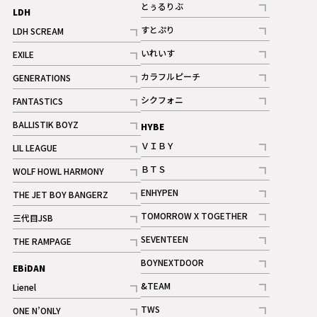
記事
とぅるりぶ
LDH
記事
すとぷり
LDH SCREAM
記事
記事
いれいす
EXILE
ギャラリー
記事
記事
カラフルピーチ
GENERATIONS
ギャラリー
記事
記事
シクフォニ
FANTASTICS
記事
記事
BALLISTIK BOYZ
HYBE
記事
ＶＩＢＹ
LIL LEAGUE
記事
記事
ＢＴＳ
WOLF HOWL HARMONY
記事
記事
ENHYPEN
THE JET BOY BANGERZ
記事
記事
TOMORROW X TOGETHER
三代目JSB
記事
記事
SEVENTEEN
THE RAMPAGE
ギャラリー
記事
記事
BOYNEXTDOOR
EBiDAN
ギャラリー
記事
&TEAM
Lienel
記事
記事
TWS
ONE N’ONLY
ギャラリー