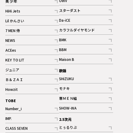
OWV
美 少年
記事
記事
スターダスト
HiHi Jets
ギャラリー
記事
記事
Da-iCE
Lil かんさい
記事
記事
カラフルダイヤモンド
7 MEN 侍
記事
記事
BMK
NEWS
記事
記事
BBM
ACEes
ギャラリー
記事
記事
Maison B
KEY TO LIT
ギャラリー
記事
記事
ジュニア
歌謡
ギャラリー
記事
SHiZUKU
Ｂ＆ＺＡＩ
記事
記事
モナキ
Howzit
記事
記事
華ＭＥＮ組
TOBE
記事
SHOW-WA
Number_i
記事
記事
IMP.
2.5次元
記事
とぅるりぶ
CLASS SEVEN