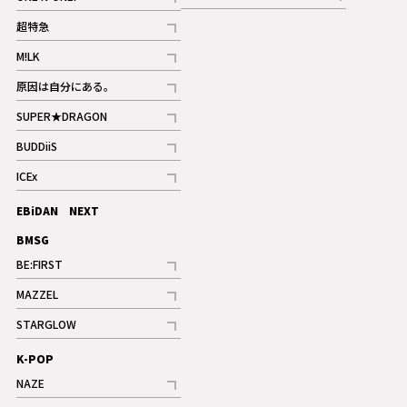
記事
記事
超特急
記事
M!LK
ギャラリー
記事
原因は自分にある。
記事
SUPER★DRAGON
記事
BUDDiiS
記事
ICEx
記事
EBiDAN NEXT
BMSG
BE:FIRST
記事
MAZZEL
ギャラリー
記事
STARGLOW
ギャラリー
記事
K-POP
NAZE
記事