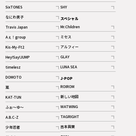
記事
記事
SixTONES
SHY
ギャラリー
ギャラリー
記事
記事
なにわ男子
スペシャル
ギャラリー
記事
Mr.Children
Travis Japan
記事
記事
ミセス
Aぇ！group
記事
記事
アルフィー
Kis-My-Ft2
記事
記事
GLAY
Hey!Say!JUMP
ギャラリー
記事
記事
LUNA SEA
timelesz
記事
記事
DOMOTO
J-POP
記事
ROIROM
嵐
記事
記事
新しい地図
KAT-TUN
記事
記事
WATWING
ふぉ～ゆ～
記事
記事
TAGRIGHT
A.B.C-Z
記事
記事
吉本興業
少年忍者
ギャラリー
記事
記事