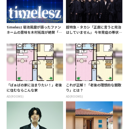
timelesz 菊池風磨が語ったファン
超特急・タカシ「正直に言うと完治
ネームの意味を木村拓哉が絶賛「考
はしていません」 今年発症の帯状疱
えてるな」「素敵だと思います」
疹(ほうしん)の症状について本心告
白 後遺症も語る
「ばぁばの家に泊まりたい！」老後
これが正解！「老後の理想的な間取
に住むならこんな家
り」とは？
AD(ROOMS)
AD(ROOMS)