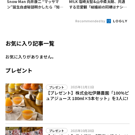
Snow Man 向井康二 “マッサマ
M!LK 塩崎太智&山中柔太朗、共通
ン”誕生自虐秘話明かしたら「知ら
する恋愛観「結婚前の同棲はナシ」
ないようじゃ無理か」というあ
と明かすも最後は決意がグラグラ?
の“○○構文”が…
Recommended by
お気に入り記事一覧
お気に入りがありません。
プレゼント
2025年11月11日
プレゼント
【プレゼント】株式会社伊藤農園「100%ピ
ュアジュース 180ml×5本セット」を3人に!
2025年10月28日
プレゼント