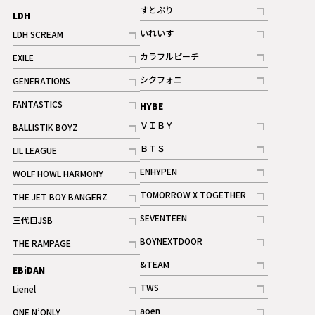
記事
記事
すとぷり
LDH
記事
いれいす
LDH SCREAM
ギャラリー
記事
記事
カラフルピーチ
EXILE
ギャラリー
記事
記事
シクフォニ
GENERATIONS
記事
記事
FANTASTICS
HYBE
記事
ＶＩＢＹ
BALLISTIK BOYZ
記事
記事
ＢＴＳ
LIL LEAGUE
記事
記事
ENHYPEN
WOLF HOWL HARMONY
記事
記事
TOMORROW X TOGETHER
THE JET BOY BANGERZ
記事
記事
SEVENTEEN
三代目JSB
ギャラリー
記事
記事
BOYNEXTDOOR
THE RAMPAGE
記事
記事
&TEAM
EBiDAN
ギャラリー
記事
TWS
Lienel
ギャラリー
記事
記事
aoen
ONE N’ONLY