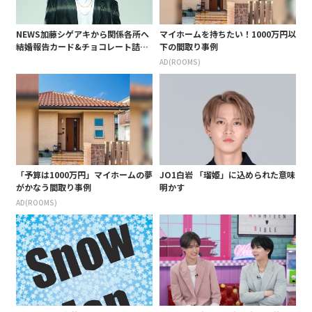
NEWS加藤シゲアキから関係各所へ
マイホームを持ちたい！1000万円以
結婚報告カード&チョコレート詰め
下の間取り事例
合わせ、小説家らしく哲学者の名言
AD(ROOMS)
も添えて
「予算は1000万円」マイホームの夢
JO1白岩 「瑠姫」に込められた意味
がかなう間取り事例
明かす
AD(ROOMS)