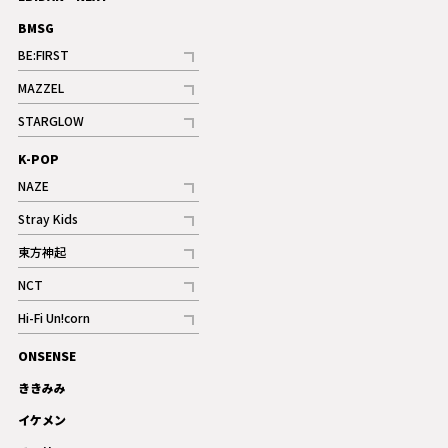
BMSG
BE:FIRST
記事
MAZZEL
ギャラリー
記事
STARGLOW
ギャラリー
記事
K-POP
NAZE
記事
Stray Kids
記事
東方神起
記事
NCT
記事
Hi-Fi Un!corn
記事
ONSENSE
ギャラリー
ききみみ
イケメン