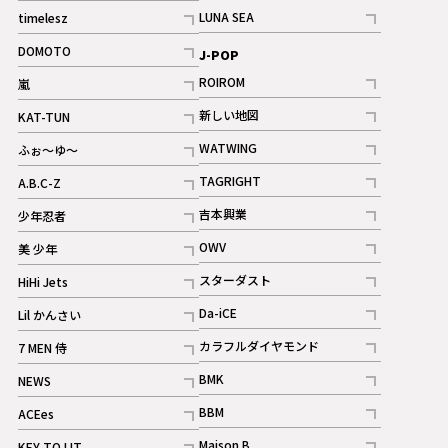
記事
記事
LUNA SEA
timelesz
記事
記事
DOMOTO
J-POP
記事
ROIROM
嵐
記事
記事
新しい地図
KAT-TUN
記事
記事
WATWING
ふぉ～ゆ～
記事
記事
TAGRIGHT
A.B.C-Z
記事
記事
吉本興業
少年忍者
ギャラリー
記事
記事
OWV
美 少年
記事
記事
スターダスト
HiHi Jets
ギャラリー
記事
記事
Da-iCE
Lil かんさい
記事
記事
カラフルダイヤモンド
7 MEN 侍
記事
記事
BMK
NEWS
記事
記事
BBM
ACEes
ギャラリー
記事
記事
Maison B
KEY TO LIT