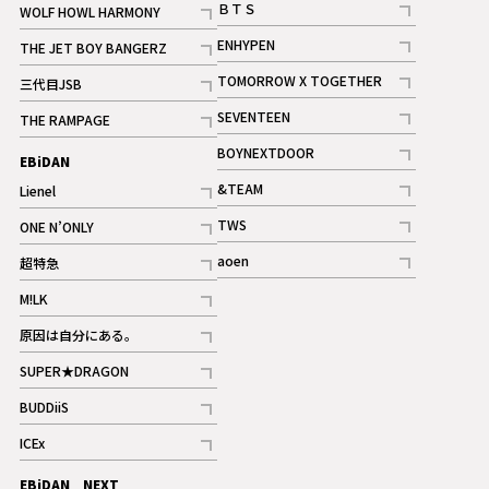
ＢＴＳ
WOLF HOWL HARMONY
記事
記事
ENHYPEN
THE JET BOY BANGERZ
記事
記事
TOMORROW X TOGETHER
三代目JSB
記事
記事
SEVENTEEN
THE RAMPAGE
ギャラリー
記事
記事
BOYNEXTDOOR
EBiDAN
ギャラリー
記事
&TEAM
Lienel
記事
記事
TWS
ONE N’ONLY
ギャラリー
記事
記事
aoen
超特急
記事
記事
M!LK
ギャラリー
記事
原因は自分にある。
記事
SUPER★DRAGON
記事
BUDDiiS
記事
ICEx
記事
EBiDAN NEXT