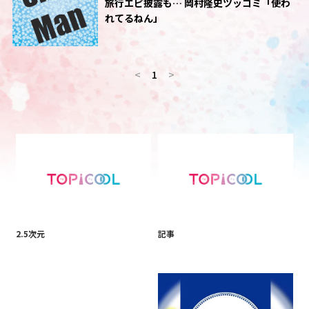
旅行エピ披露も… 岡村隆史ツッコミ「使わ
れてるねん」
<
1
>
2.5次元
記事