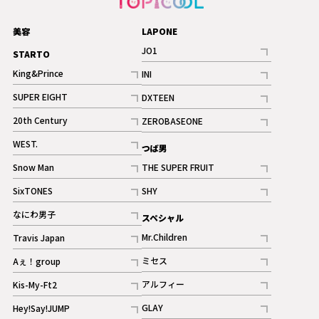
美容
LAPONE
JO1
STARTO
記事
King&Prince
INI
ギャラリー
記事
記事
SUPER EIGHT
DXTEEN
ギャラリー
記事
記事
20th Century
ZEROBASEONE
ギャラリー
記事
記事
WEST.
つば男
記事
Snow Man
THE SUPER FRUIT
記事
記事
SixTONES
SHY
ギャラリー
ギャラリー
記事
記事
なにわ男子
スペシャル
ギャラリー
記事
Mr.Children
Travis Japan
記事
記事
ミセス
Aぇ！group
記事
記事
アルフィー
Kis-My-Ft2
記事
記事
GLAY
Hey!Say!JUMP
ギャラリー