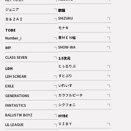
ギャラリー
記事
記事
ジュニア
歌謡
ギャラリー
記事
SHiZUKU
Ｂ＆ＺＡＩ
記事
記事
モナキ
TOBE
記事
華ＭＥＮ組
Number_i
記事
記事
SHOW-WA
IMP.
記事
記事
CLASS SEVEN
2.5次元
記事
とぅるりぶ
LDH
記事
すとぷり
LDH SCREAM
記事
記事
いれいす
EXILE
ギャラリー
記事
記事
カラフルピーチ
GENERATIONS
ギャラリー
記事
記事
シクフォニ
FANTASTICS
記事
記事
BALLISTIK BOYZ
HYBE
記事
ＶＩＢＹ
LIL LEAGUE
記事
記事