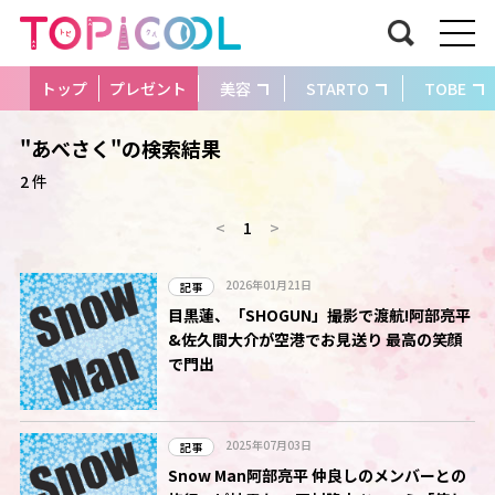
トップ
プレゼント
美容
STARTO
TOBE
"あべさく"の検索結果
2 件
<
1
>
2026年01月21日
記事
目黒蓮、「SHOGUN」撮影で渡航!阿部亮平
&佐久間大介が空港でお見送り 最高の笑顔
で門出
2025年07月03日
記事
Snow Man阿部亮平 仲良しのメンバーとの