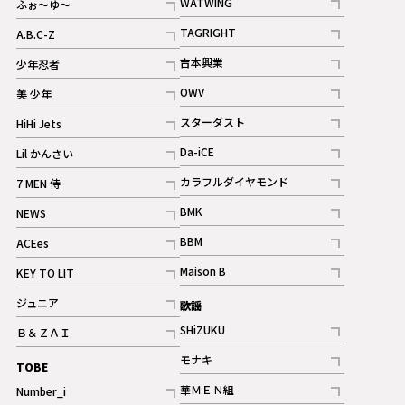
WATWING
ふぉ～ゆ～
記事
記事
TAGRIGHT
A.B.C-Z
記事
記事
吉本興業
少年忍者
ギャラリー
記事
記事
OWV
美 少年
記事
記事
スターダスト
HiHi Jets
ギャラリー
記事
記事
Da-iCE
Lil かんさい
記事
記事
カラフルダイヤモンド
7 MEN 侍
記事
記事
BMK
NEWS
記事
記事
BBM
ACEes
ギャラリー
記事
記事
Maison B
KEY TO LIT
ギャラリー
記事
記事
ジュニア
歌謡
ギャラリー
記事
SHiZUKU
Ｂ＆ＺＡＩ
記事
記事
モナキ
TOBE
記事
華ＭＥＮ組
Number_i