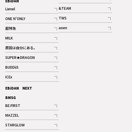
EBiDAN
ギャラリー
記事
&TEAM
Lienel
記事
記事
TWS
ONE N’ONLY
ギャラリー
記事
記事
aoen
超特急
記事
記事
M!LK
ギャラリー
記事
原因は自分にある。
記事
SUPER★DRAGON
記事
BUDDiiS
記事
ICEx
記事
EBiDAN NEXT
BMSG
BE:FIRST
記事
MAZZEL
ギャラリー
記事
STARGLOW
ギャラリー
記事