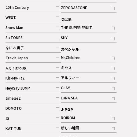
ギャラリー
記事
記事
20th Century
ZEROBASEONE
ギャラリー
記事
記事
WEST.
つば男
記事
Snow Man
THE SUPER FRUIT
記事
記事
SixTONES
SHY
ギャラリー
ギャラリー
記事
記事
なにわ男子
スペシャル
ギャラリー
記事
Mr.Children
Travis Japan
記事
記事
ミセス
Aぇ！group
記事
記事
アルフィー
Kis-My-Ft2
記事
記事
GLAY
Hey!Say!JUMP
ギャラリー
記事
記事
LUNA SEA
timelesz
記事
記事
DOMOTO
J-POP
記事
ROIROM
嵐
記事
記事
新しい地図
KAT-TUN
記事
記事