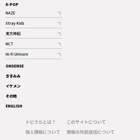
K-POP
NAZE
記事
Stray Kids
記事
東方神起
記事
NCT
記事
Hi-Fi Un!corn
記事
ONSENSE
ギャラリー
ききみみ
イケメン
その他
ENGLISH
トピクルとは？
このサイトについて
個人情報について
情報の外部送信について