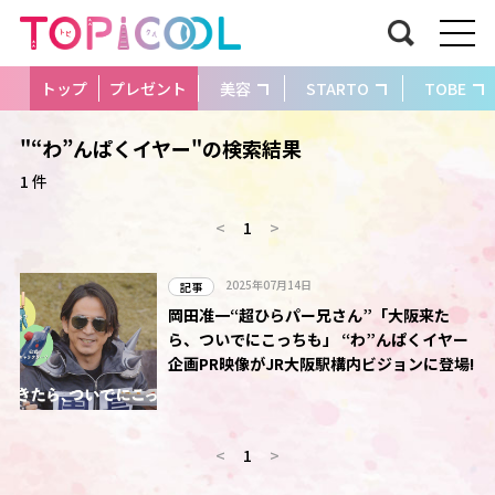
トップ
プレゼント
美容
STARTO
TOBE
"“わ”んぱくイヤー"の検索結果
1 件
<
1
>
2025年07月14日
記事
岡田准一“超ひらパー兄さん”「大阪来た
ら、ついでにこっちも」 “わ”んぱくイヤー
企画PR映像がJR大阪駅構内ビジョンに登場!
<
1
>