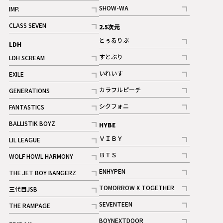
記事
記事
SHOW-WA
IMP.
記事
記事
CLASS SEVEN
2.5次元
記事
とぅるりぶ
LDH
記事
すとぷり
LDH SCREAM
記事
記事
いれいす
EXILE
ギャラリー
記事
記事
カラフルピーチ
GENERATIONS
ギャラリー
記事
記事
シクフォニ
FANTASTICS
記事
記事
BALLISTIK BOYZ
HYBE
記事
ＶＩＢＹ
LIL LEAGUE
記事
記事
ＢＴＳ
WOLF HOWL HARMONY
記事
記事
ENHYPEN
THE JET BOY BANGERZ
記事
記事
TOMORROW X TOGETHER
三代目JSB
記事
記事
SEVENTEEN
THE RAMPAGE
ギャラリー
記事
記事
BOYNEXTDOOR