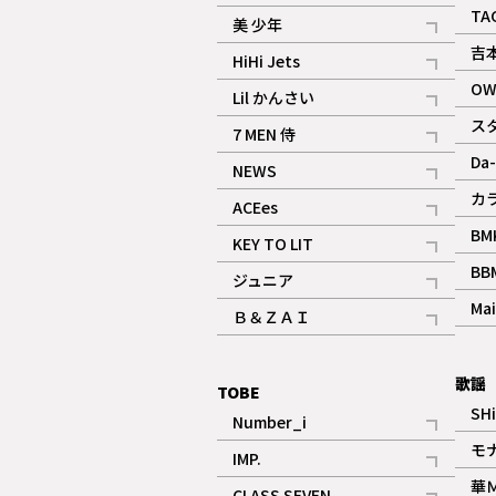
ギャラリー
記事
TA
美 少年
記事
吉
HiHi Jets
記事
OW
Lil かんさい
記事
ス
7 MEN 侍
記事
Da-
NEWS
記事
カ
ACEes
記事
BM
KEY TO LIT
記事
BB
ジュニア
記事
Mai
Ｂ＆ＺＡＩ
記事
歌謡
TOBE
SH
Number_i
記事
モ
IMP.
記事
華
CLASS SEVEN