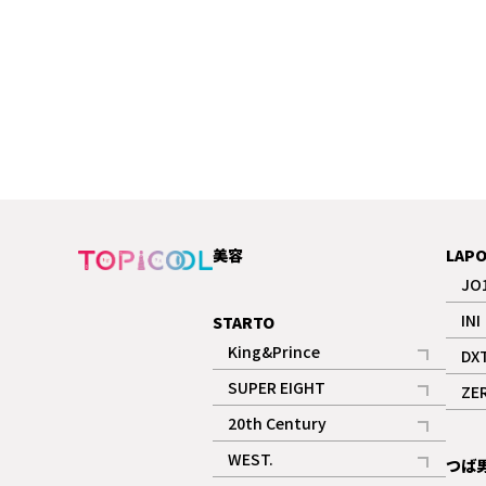
美容
LAP
JO
INI
STARTO
King&Prince
DX
記事
SUPER EIGHT
ZE
記事
20th Century
記事
WEST.
つば
記事