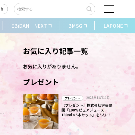
sh
EBiDAN NEXT
BMSG
LAPONE
お気に入り記事一覧
お気に入りがありません。
プレゼント
曲
2025年11月11日
プレゼント
【プレゼント】株式会社伊藤農
園「100%ピュアジュース
180ml×5本セット」を3人に!
た
は