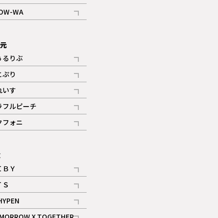
記事
OW-WA
記事
次元
ぅるりぶ
記事
とぷり
記事
れいす
ギャラリー
記事
ラフルピーチ
ギャラリー
記事
クフォニ
記事
E
ＩＢＹ
記事
ＴＳ
記事
HYPEN
記事
MORROW X TOGETHER