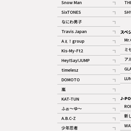
Snow Man
TH
記事
SixTONES
SH
ギャラリー
記事
なにわ男子
ギャラリー
記事
Travis Japan
スペ
記事
Mr.
Aぇ！group
記事
ミ
Kis-My-Ft2
記事
ア
Hey!Say!JUMP
ギャラリー
記事
GL
timelesz
記事
LU
DOMOTO
記事
嵐
記事
J-PO
KAT-TUN
記事
RO
ふぉ～ゆ～
記事
新
A.B.C-Z
記事
WA
少年忍者