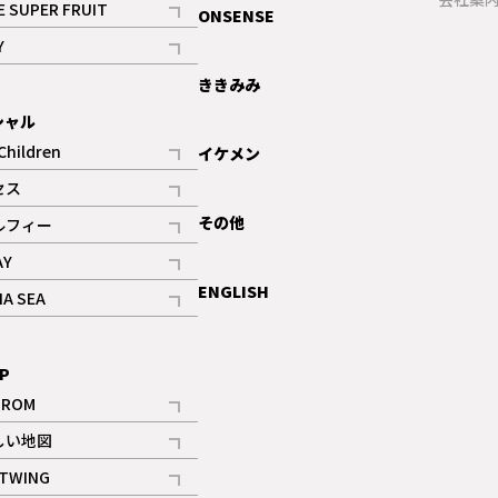
E SUPER FRUIT
ONSENSE
記事
Y
ギャラリー
記事
ききみみ
シャル
Children
イケメン
記事
セス
記事
その他
ルフィー
記事
AY
記事
ENGLISH
NA SEA
記事
P
IROM
記事
しい地図
記事
TWING