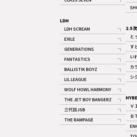
記事
SH
LDH
2.5
LDH SCREAM
記事
と
EXILE
記事
す
GENERATIONS
記事
い
FANTASTICS
記事
カ
BALLISTIK BOYZ
記事
シ
LIL LEAGUE
記事
WOLF HOWL HARMONY
記事
HYB
THE JET BOY BANGERZ
Ｖ
記事
三代目JSB
Ｂ
記事
THE RAMPAGE
EN
記事
ギャラリー
TO