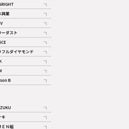
記事
GRIGHT
記事
本興業
記事
V
記事
ターダスト
ギャラリー
記事
iCE
記事
ラフルダイヤモンド
記事
K
記事
M
ギャラリー
記事
son B
ギャラリー
記事
ギャラリー
iZUKU
記事
ナキ
記事
ＭＥＮ組