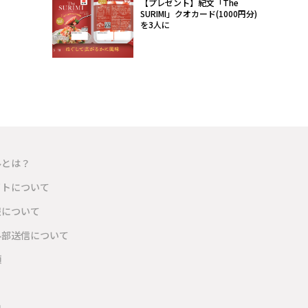
【プレゼント】紀文「The
SURIMI」クオカード(1000円分)
を3人に
ルとは？
イトについて
報について
外部送信について
項
内