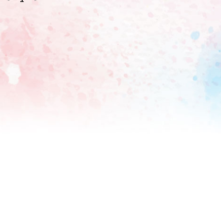
書かれたボードを回すサインスピニングパフォーマンスも行っ