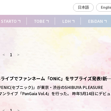
日本語
Engli
STARTO
TOBE
LDH
EBiDAN
<
1
>
周年ライブでファンネーム「ONiC」をサプライズ発表!新
NIC(セブニック)」が東京・渋谷のSHIBUYA PLEASURE
PanGaia Vol.4」を行った。 昨年5月14日にデビュ
施。初披露の新曲「OH―OH―OH」やメンバーのリクが作詞し
披露した。サプライズでの新曲披露に会場はどよめいた。終盤に
<
1
>