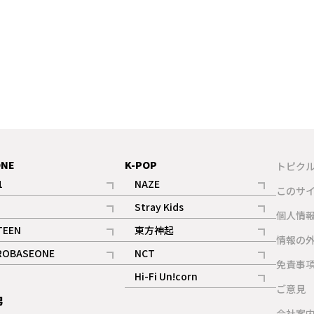
ONE
K-POP
トピク
1
NAZE
このサ
記事
記事
Stray Kids
ギャラリー
個人情
記事
記事
TEEN
東方神起
ギャラリー
情報の
記事
記事
ROBASEONE
NCT
ギャラリー
免責事
記事
記事
Hi-Fi Un!corn
ご意見
記事
男
ギャラリー
会社案