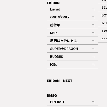
EBiDAN
SE
Lienel
記事
BO
ONE N’ONLY
記事
&T
超特急
記事
TW
M!LK
ギャラリー
記事
ao
原因は自分にある。
記事
SUPER★DRAGON
記事
BUDDiiS
記事
ICEx
記事
EBiDAN NEXT
BMSG
BE:FIRST