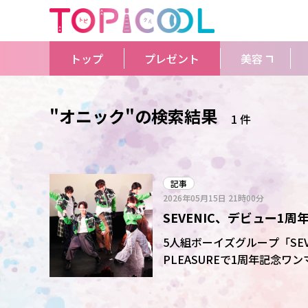
トップ
プレゼント
美容
"オニック"の検索結果
1 件
記事
2026年05月15日
21時00分
SEVENIC、デビュー1
披露に会場はどよめき
5人組ボーイズグループ「SEVE
PLEASUREで1周年記念ワンマンライブ「
ー。この日は昼夜2公演を実
「YELL」など、全14曲を