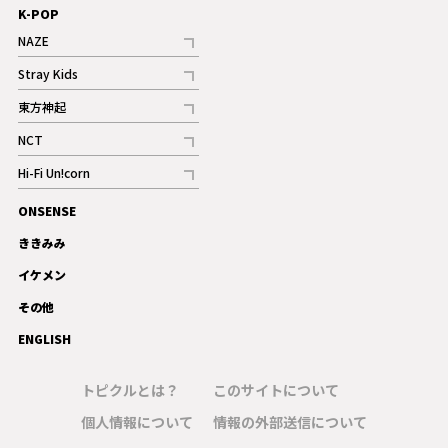
K-POP
NAZE
記事
Stray Kids
記事
東方神起
記事
NCT
記事
Hi-Fi Un!corn
記事
ONSENSE
ギャラリー
ききみみ
イケメン
その他
ENGLISH
トピクルとは？
このサイトについて
個人情報について
情報の外部送信について