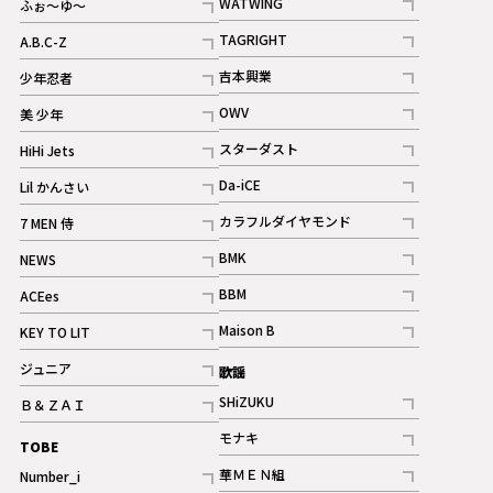
WATWING
ふぉ～ゆ～
記事
記事
TAGRIGHT
A.B.C-Z
記事
記事
吉本興業
少年忍者
ギャラリー
記事
記事
OWV
美 少年
記事
記事
スターダスト
HiHi Jets
ギャラリー
記事
記事
Da-iCE
Lil かんさい
記事
記事
カラフルダイヤモンド
7 MEN 侍
記事
記事
BMK
NEWS
記事
記事
BBM
ACEes
ギャラリー
記事
記事
Maison B
KEY TO LIT
ギャラリー
記事
記事
ジュニア
歌謡
ギャラリー
記事
SHiZUKU
Ｂ＆ＺＡＩ
記事
記事
モナキ
TOBE
記事
華ＭＥＮ組
Number_i