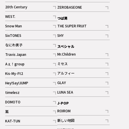
ギャラリー
記事
記事
20th Century
ZEROBASEONE
ギャラリー
記事
記事
WEST.
つば男
記事
Snow Man
THE SUPER FRUIT
記事
記事
SixTONES
SHY
ギャラリー
ギャラリー
記事
記事
なにわ男子
スペシャル
ギャラリー
記事
Mr.Children
Travis Japan
記事
記事
ミセス
Aぇ！group
記事
記事
アルフィー
Kis-My-Ft2
記事
記事
GLAY
Hey!Say!JUMP
ギャラリー
記事
記事
LUNA SEA
timelesz
記事
記事
DOMOTO
J-POP
記事
ROIROM
嵐
記事
記事
新しい地図
KAT-TUN
記事
記事