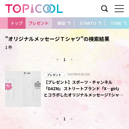
トップ
プレゼント
美容
STARTO
TOBE
"オリジナルメッセージＴシャツ"の検索結果
1 件
<
1
>
2025年05月13日
プレゼント
【プレゼント】スポーツ・チャンネル
「DAZN」 ストリートブランド「X―girl」
とコラボしたオリジナルメッセージTシャツ
を5人に
<
1
>