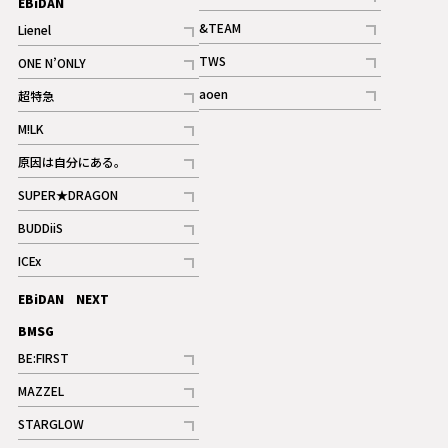
EBiDAN
ギャラリー
記事
&TEAM
Lienel
記事
記事
TWS
ONE N’ONLY
ギャラリー
記事
記事
aoen
超特急
記事
記事
M!LK
ギャラリー
記事
原因は自分にある。
記事
SUPER★DRAGON
記事
BUDDiiS
記事
ICEx
記事
EBiDAN NEXT
BMSG
BE:FIRST
記事
MAZZEL
ギャラリー
記事
STARGLOW
ギャラリー
記事