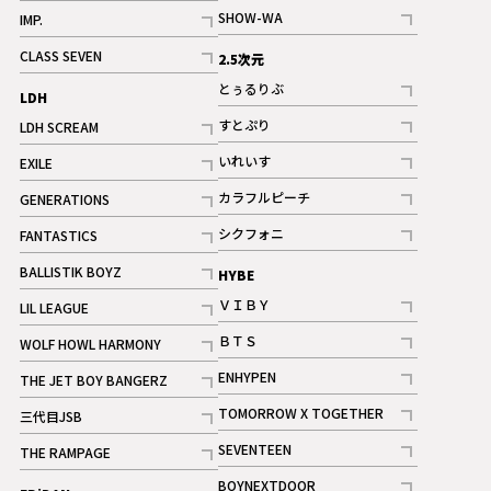
記事
記事
SHOW-WA
IMP.
記事
記事
CLASS SEVEN
2.5次元
記事
とぅるりぶ
LDH
記事
すとぷり
LDH SCREAM
記事
記事
いれいす
EXILE
ギャラリー
記事
記事
カラフルピーチ
GENERATIONS
ギャラリー
記事
記事
シクフォニ
FANTASTICS
記事
記事
BALLISTIK BOYZ
HYBE
記事
ＶＩＢＹ
LIL LEAGUE
記事
記事
ＢＴＳ
WOLF HOWL HARMONY
記事
記事
ENHYPEN
THE JET BOY BANGERZ
記事
記事
TOMORROW X TOGETHER
三代目JSB
記事
記事
SEVENTEEN
THE RAMPAGE
ギャラリー
記事
記事
BOYNEXTDOOR