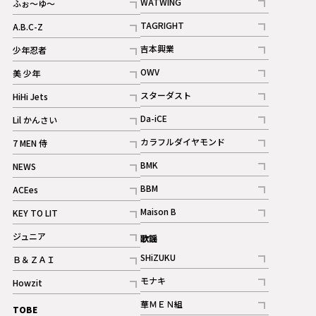
WATWING
ふぉ～ゆ～
記事
記事
TAGRIGHT
A.B.C-Z
記事
記事
吉本興業
少年忍者
ギャラリー
記事
記事
OWV
美 少年
記事
記事
スターダスト
HiHi Jets
ギャラリー
記事
記事
Da-iCE
Lil かんさい
記事
記事
カラフルダイヤモンド
7 MEN 侍
記事
記事
BMK
NEWS
記事
記事
BBM
ACEes
ギャラリー
記事
記事
Maison B
KEY TO LIT
ギャラリー
記事
記事
ジュニア
歌謡
ギャラリー
記事
SHiZUKU
Ｂ＆ＺＡＩ
記事
記事
モナキ
Howzit
記事
記事
華ＭＥＮ組
TOBE