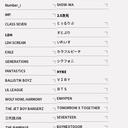
記事
SHOW-WA
Number_i
記事
記事
IMP.
2.5次元
記事
とぅるりぶ
CLASS SEVEN
記事
記事
すとぷり
LDH
記事
いれいす
LDH SCREAM
ギャラリー
記事
記事
カラフルピーチ
EXILE
ギャラリー
記事
記事
シクフォニ
GENERATIONS
記事
記事
FANTASTICS
HYBE
記事
ＶＩＢＹ
BALLISTIK BOYZ
記事
記事
ＢＴＳ
LIL LEAGUE
記事
記事
ENHYPEN
WOLF HOWL HARMONY
記事
記事
TOMORROW X TOGETHER
THE JET BOY BANGERZ
記事
記事
SEVENTEEN
三代目JSB
ギャラリー
記事
記事
BOYNEXTDOOR
THE RAMPAGE