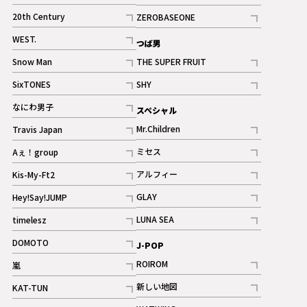
ギャラリー
記事
記事
20th Century
ZEROBASEONE
ギャラリー
記事
記事
WEST.
つば男
記事
Snow Man
THE SUPER FRUIT
記事
記事
SixTONES
SHY
ギャラリー
ギャラリー
記事
記事
なにわ男子
スペシャル
ギャラリー
記事
Mr.Children
Travis Japan
記事
記事
ミセス
Aぇ！group
記事
記事
アルフィー
Kis-My-Ft2
記事
記事
GLAY
Hey!Say!JUMP
ギャラリー
記事
記事
LUNA SEA
timelesz
記事
記事
DOMOTO
J-POP
記事
ROIROM
嵐
記事
記事
新しい地図
KAT-TUN
記事
記事