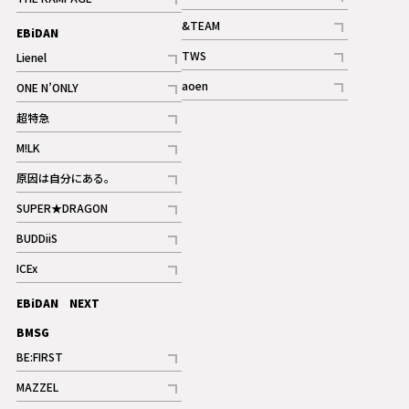
記事
記事
&TEAM
EBiDAN
ギャラリー
記事
TWS
Lienel
ギャラリー
記事
記事
aoen
ONE N’ONLY
記事
記事
超特急
記事
M!LK
ギャラリー
記事
原因は自分にある。
記事
SUPER★DRAGON
記事
BUDDiiS
記事
ICEx
記事
EBiDAN NEXT
BMSG
BE:FIRST
記事
MAZZEL
ギャラリー
記事