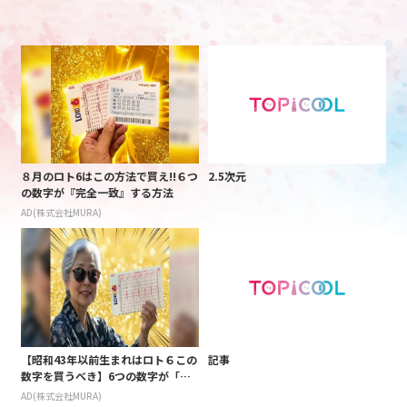
８月のロト6はこの方法で買え!!６つ
2.5次元
の数字が『完全一致』する方法
AD(株式会社MURA)
【昭和43年以前生まれはロト６この
記事
数字を買うべき】6つの数字が「完
全一致」する方法
AD(株式会社MURA)