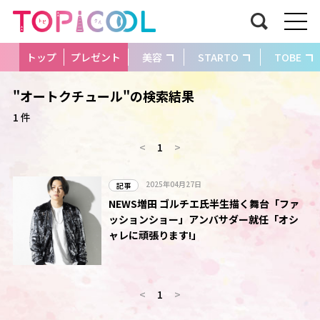
トップ
プレゼント
美容
STARTO
TOBE
"オートクチュール"の検索結果
1 件
<
1
>
2025年04月27日
記事
NEWS増田 ゴルチエ氏半生描く舞台「ファ
ッションショー」アンバサダー就任「オシ
ャレに頑張ります!」
<
1
>