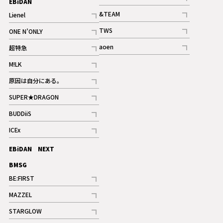
EBiDAN
ギャラリー
記事
&TEAM
Lienel
記事
記事
TWS
ONE N’ONLY
ギャラリー
記事
記事
aoen
超特急
記事
記事
M!LK
ギャラリー
記事
原因は自分にある。
記事
SUPER★DRAGON
記事
BUDDiiS
記事
ICEx
記事
EBiDAN NEXT
BMSG
BE:FIRST
記事
MAZZEL
ギャラリー
記事
STARGLOW
ギャラリー
記事