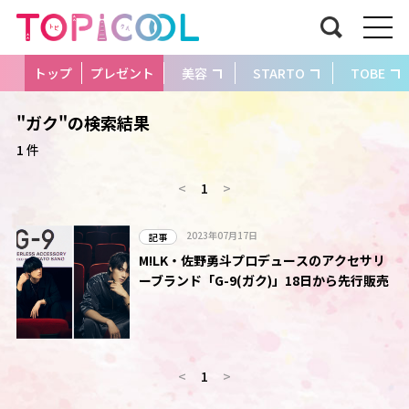
トップ
プレゼント
美容
STARTO
TOBE
"ガク"の検索結果
1 件
<
1
>
2023年07月17日
記事
M!LK・佐野勇斗プロデュースのアクセサリ
ーブランド「G-9(ガク)」18日から先行販売
<
1
>