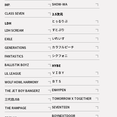
記事
記事
SHOW-WA
IMP.
記事
記事
CLASS SEVEN
2.5次元
記事
とぅるりぶ
LDH
記事
すとぷり
LDH SCREAM
記事
記事
いれいす
EXILE
ギャラリー
記事
記事
カラフルピーチ
GENERATIONS
ギャラリー
記事
記事
シクフォニ
FANTASTICS
記事
記事
BALLISTIK BOYZ
HYBE
記事
ＶＩＢＹ
LIL LEAGUE
記事
記事
ＢＴＳ
WOLF HOWL HARMONY
記事
記事
ENHYPEN
THE JET BOY BANGERZ
記事
記事
TOMORROW X TOGETHER
三代目JSB
記事
記事
SEVENTEEN
THE RAMPAGE
ギャラリー
記事
記事
BOYNEXTDOOR