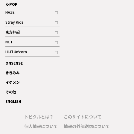
K-POP
NAZE
記事
Stray Kids
記事
東方神起
記事
NCT
記事
Hi-Fi Un!corn
記事
ONSENSE
ギャラリー
ききみみ
イケメン
その他
ENGLISH
トピクルとは？
このサイトについて
個人情報について
情報の外部送信について