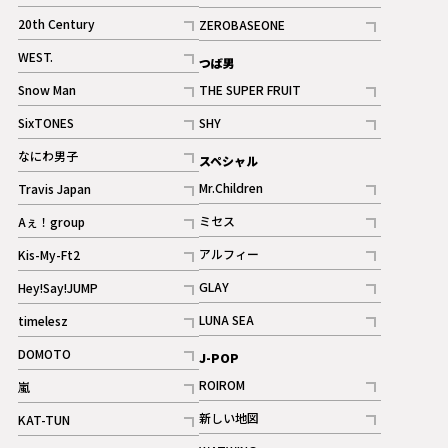
ギャラリー
記事
記事
20th Century
ZEROBASEONE
ギャラリー
記事
記事
WEST.
つば男
記事
Snow Man
THE SUPER FRUIT
記事
記事
SixTONES
SHY
ギャラリー
ギャラリー
記事
記事
なにわ男子
スペシャル
ギャラリー
記事
Mr.Children
Travis Japan
記事
記事
ミセス
Aぇ！group
記事
記事
アルフィー
Kis-My-Ft2
記事
記事
GLAY
Hey!Say!JUMP
ギャラリー
記事
記事
LUNA SEA
timelesz
記事
記事
DOMOTO
J-POP
記事
ROIROM
嵐
記事
記事
新しい地図
KAT-TUN
記事
記事