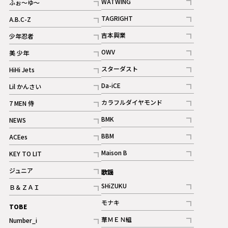
WATWING
ふぉ～ゆ～
記事
記事
TAGRIGHT
A.B.C-Z
記事
記事
吉本興業
少年忍者
ギャラリー
記事
記事
OWV
美 少年
記事
記事
スターダスト
HiHi Jets
ギャラリー
記事
記事
Da-iCE
Lil かんさい
記事
記事
カラフルダイヤモンド
7 MEN 侍
記事
記事
BMK
NEWS
記事
記事
BBM
ACEes
ギャラリー
記事
記事
Maison B
KEY TO LIT
ギャラリー
記事
記事
ジュニア
歌謡
ギャラリー
記事
SHiZUKU
Ｂ＆ＺＡＩ
記事
記事
モナキ
TOBE
記事
華ＭＥＮ組
Number_i