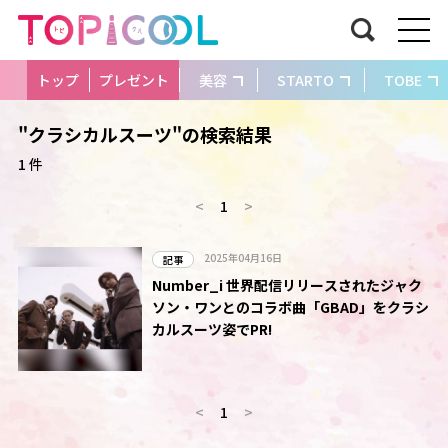
トップ
プレゼント
美容
STARTO
TOBE
"クラシカルスーツ"の検索結果
1 件
<
1
>
2025年04月16日
記事
Number_i 世界配信リリースされたジャク
ソン・ワンとのコラボ曲「GBAD」をクラシ
カルスーツ姿でPR!
<
1
>