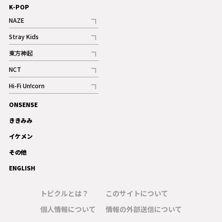
K-POP
NAZE
記事
Stray Kids
記事
東方神起
記事
NCT
記事
Hi-Fi Un!corn
記事
ONSENSE
ギャラリー
ききみみ
イケメン
その他
ENGLISH
トピクルとは？
このサイトについて
個人情報について
情報の外部送信について