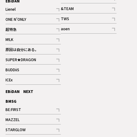
EBiDAN
ギャラリー
記事
&TEAM
Lienel
記事
記事
TWS
ONE N’ONLY
ギャラリー
記事
記事
aoen
超特急
記事
記事
M!LK
ギャラリー
記事
原因は自分にある。
記事
SUPER★DRAGON
記事
BUDDiiS
記事
ICEx
記事
EBiDAN NEXT
BMSG
BE:FIRST
記事
MAZZEL
ギャラリー
記事
STARGLOW
ギャラリー
記事