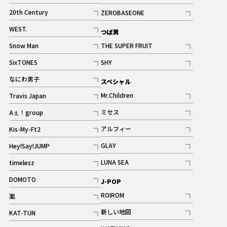
ギャラリー
記事
記事
20th Century
ZEROBASEONE
ギャラリー
記事
記事
WEST.
つば男
記事
Snow Man
THE SUPER FRUIT
記事
記事
SixTONES
SHY
ギャラリー
ギャラリー
記事
記事
なにわ男子
スペシャル
ギャラリー
記事
Mr.Children
Travis Japan
記事
記事
ミセス
Aぇ！group
記事
記事
アルフィー
Kis-My-Ft2
記事
記事
GLAY
Hey!Say!JUMP
ギャラリー
記事
記事
LUNA SEA
timelesz
記事
記事
DOMOTO
J-POP
記事
ROIROM
嵐
記事
記事
新しい地図
KAT-TUN
記事
記事