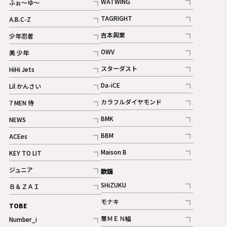
WATWING
ふぉ～ゆ～
記事
記事
TAGRIGHT
A.B.C-Z
記事
記事
吉本興業
少年忍者
ギャラリー
記事
記事
OWV
美 少年
記事
記事
スターダスト
HiHi Jets
ギャラリー
記事
記事
Da-iCE
Lil かんさい
記事
記事
カラフルダイヤモンド
7 MEN 侍
記事
記事
BMK
NEWS
記事
記事
BBM
ACEes
ギャラリー
記事
記事
Maison B
KEY TO LIT
ギャラリー
記事
記事
ジュニア
歌謡
ギャラリー
記事
SHiZUKU
Ｂ＆ＺＡＩ
記事
記事
モナキ
TOBE
記事
華ＭＥＮ組
Number_i