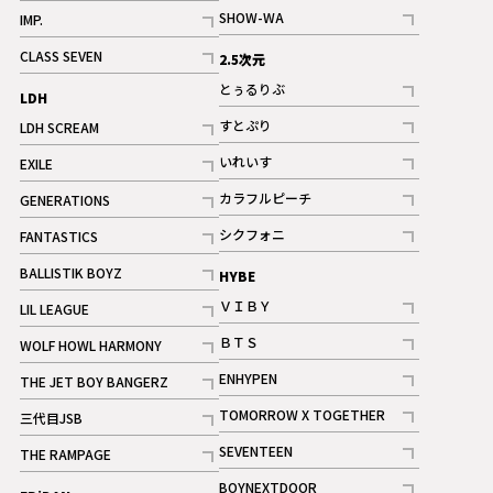
記事
記事
SHOW-WA
IMP.
記事
記事
CLASS SEVEN
2.5次元
記事
とぅるりぶ
LDH
記事
すとぷり
LDH SCREAM
記事
記事
いれいす
EXILE
ギャラリー
記事
記事
カラフルピーチ
GENERATIONS
ギャラリー
記事
記事
シクフォニ
FANTASTICS
記事
記事
BALLISTIK BOYZ
HYBE
記事
ＶＩＢＹ
LIL LEAGUE
記事
記事
ＢＴＳ
WOLF HOWL HARMONY
記事
記事
ENHYPEN
THE JET BOY BANGERZ
記事
記事
TOMORROW X TOGETHER
三代目JSB
記事
記事
SEVENTEEN
THE RAMPAGE
ギャラリー
記事
記事
BOYNEXTDOOR