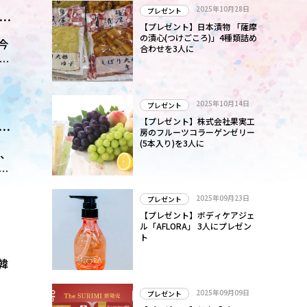
2025年10月28日
プレゼント
国
【プレゼント】日本漬物 「薩摩
の漬心(つけごころ)」4種類詰め
今
合わせを3人に
宅
2025年10月14日
プレゼント
【プレゼント】株式会社果実工
カ
房のフルーツコラーゲンゼリー
(5本入り)を3人に
に、
腕
2025年09月23日
プレゼント
【プレゼント】ボディケアジェ
ル「AFLORA」 3人にプレゼン
ト
韓
2025年09月09日
プレゼント