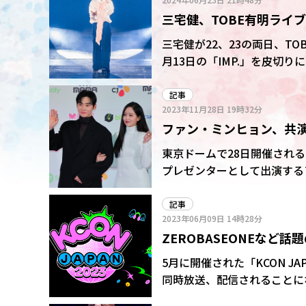
LIVE TOUR 2025」
三宅健、TOBE有明ライ
6都市ライブツアー開催も
三宅健が22、23の両日、T
月13日の「IMP.」を皮切
はそのトリを飾る形となった
記事
2023年11月28日
19時32分
ファン・ミンヒョン、共演女
ーペット
東京ドームで28日開催されるK
プレゼンターとして出演する
を組んで登場した。
記事
2023年06月09日
14時28分
ZEROBASEONEなど話題
COUNTDO
5月に開催された「KCON JA
同時放送、配信されることに