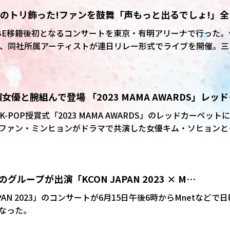
の開催決定がファンに告知され大きな盛り上がりを見せた。
ブのトリ飾った!ファンを鼓舞「声もっと出るでしょ!」全
発表
OBE移籍後初となるコンサートを東京・有明アリーナで行った。
りに、同社所属アーティストが連日リレー形式でライブを開催。三
。
優と腕組んで登場 「2023 MAMA AWARDS」レッド
-POP授賞式「2023 MAMA AWARDS」のレッドカーペット
ファン・ミンヒョンがドラマで共演した女優キム・ソヒョンと
のグループが出演「KCON JAPAN 2023 × M
WN」 6月15日に日韓同時放送決定
PAN 2023」のコンサートが6月15日午後6時からMnetなどで日
なった。