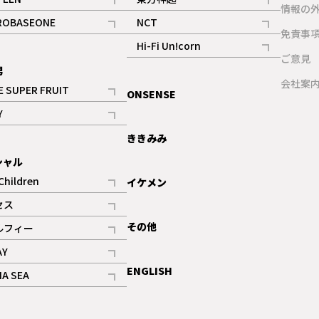
ギャラリー
情報の
記事
記事
ROBASEONE
NCT
ギャラリー
免責事
記事
記事
Hi-Fi Un!corn
ご意見
記事
男
ギャラリー
会社案
E SUPER FRUIT
ONSENSE
記事
Y
ギャラリー
記事
ききみみ
シャル
Children
イケメン
記事
セス
記事
その他
ルフィー
記事
AY
記事
ENGLISH
NA SEA
記事