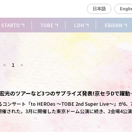
日本語
Engli
STARTO
TOBE
LDH
EBiDAN
<
1
>
と北山宏光のツアーなど3つのサプライズ発表!京セラDで躍動
20万人動員
ート「to HEROes ～TOBE 2nd Super Live～」が6、
開催された。3月に開催した東京ドーム公演に続き、2会場4公
ROMITSU KITAYAMA LIVE 2025」の開催決定、北山宏光
ON-」が6月16日に発売が決定したこと、そして「Number_i