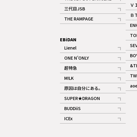
Ｖ
記事
三代目JSB
Ｂ
記事
THE RAMPAGE
EN
記事
ギャラリー
TO
EBiDAN
SE
Lienel
記事
BO
ONE N’ONLY
記事
&T
超特急
記事
TW
M!LK
ギャラリー
記事
ao
原因は自分にある。
記事
SUPER★DRAGON
記事
BUDDiiS
記事
ICEx
記事