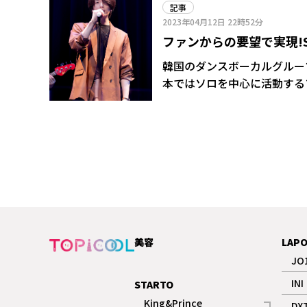
記事
2023年04月12日
22時52分
ファンからの要望で実現!
ート 東京を含め2カ所4公
韓国のダンスボーカルグループ「
本ではソロを中心に活動する
「KIM SUNGJE 1st Bill
美容
LAP
JO
INI
STARTO
King&Prince
DX