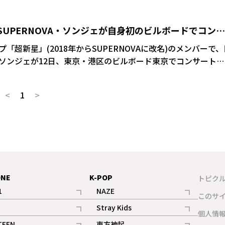
SUPERNOVA・ソンジェが自身初のビルボードでコンサ
演
超新星」(2018年からSUPERNOVAに改名)のメンバーで、
ソンジェが12日、東京・港区のビルボード東京でコンサート
board LIVE tour 2023～そのままで～」を行った。
<
1
>
ONE
K-POP
トピク
1
NAZE
このサ
記事
記事
Stray Kids
ギャラリー
個人情
記事
記事
TEEN
東方神起