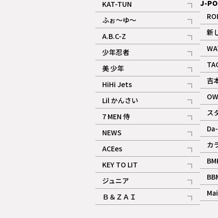
J-PO
KAT-TUN
記事
RO
ふぉ～ゆ～
記事
新
A.B.C-Z
記事
WA
少年忍者
ギャラリー
記事
TA
美 少年
記事
吉
HiHi Jets
記事
OW
Lil かんさい
記事
ス
7 MEN 侍
記事
Da-
NEWS
記事
カ
ACEes
記事
BM
KEY TO LIT
記事
BB
ジュニア
記事
Mai
Ｂ＆ＺＡＩ
記事