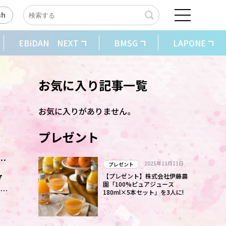
sh
EBiDAN NEXT
BMSG
LAPONE
お気に入り記事一覧
お気に入りがありません。
プレゼント
、
2025年11月11日
プレゼント
7
【プレゼント】株式会社伊藤農
園「100%ピュアジュース
演で
180ml×5本セット」を3人に!
 の