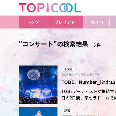
トップ
プレゼント
美容
"コンサート"の検索結果
5 件
TOBE
2025年04月07日
20時44分
TOBE、Number_i
東京Dと合わせて計4日間
TOBEアーティストが集結するコンサ
日の2日間、京セラドームで
計約20万人を動員。公演では「HI
セカンドアルバム「波紋-HAM
記事
2024年06月23日
21時48分