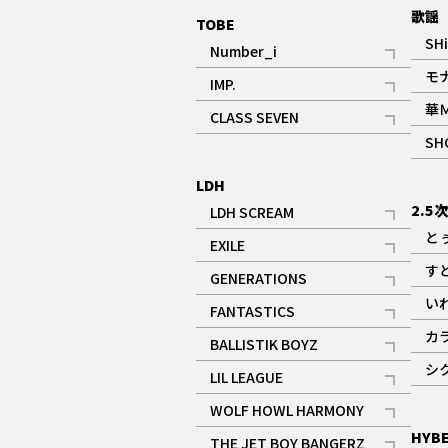
歌謡
TOBE
SH
Number_i
記事
モ
IMP.
記事
華
CLASS SEVEN
記事
SH
LDH
2.5
LDH SCREAM
記事
と
EXILE
記事
す
GENERATIONS
記事
い
FANTASTICS
記事
カ
BALLISTIK BOYZ
記事
シ
LIL LEAGUE
記事
WOLF HOWL HARMONY
記事
HYB
THE JET BOY BANGERZ