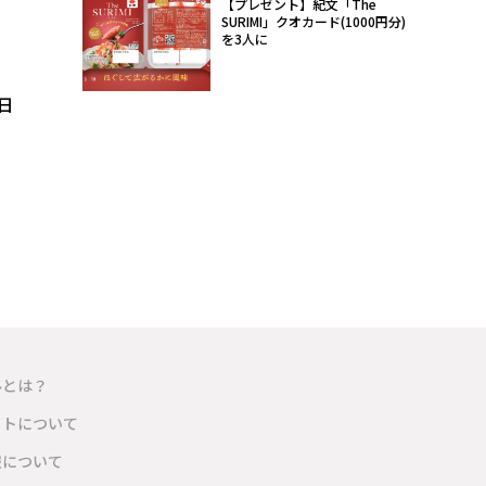
【プレゼント】紀文「The
SURIMI」クオカード(1000円分)
を3人に
日
ルとは？
イトについて
報について