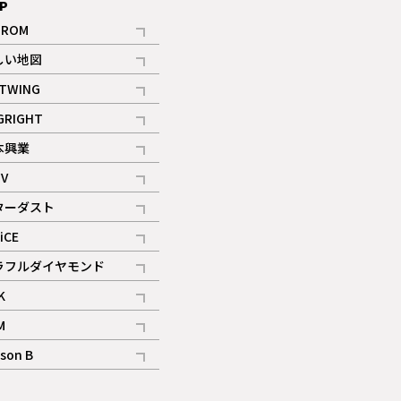
P
IROM
記事
しい地図
記事
TWING
記事
GRIGHT
記事
本興業
記事
V
記事
ターダスト
ギャラリー
記事
iCE
記事
ラフルダイヤモンド
記事
K
記事
M
ギャラリー
記事
son B
ギャラリー
記事
ギャラリー