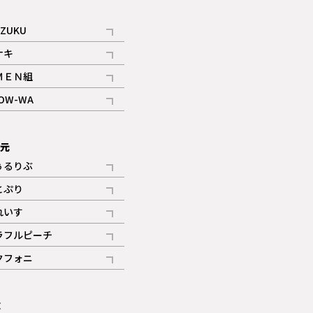
iZUKU
記事
ナキ
記事
ＭＥＮ組
記事
OW-WA
記事
次元
ぅるりぶ
記事
とぷり
記事
れいす
ギャラリー
記事
ラフルピーチ
ギャラリー
記事
クフォニ
記事
E