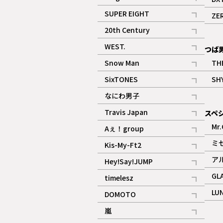
記事
SUPER EIGHT
ZE
記事
20th Century
記事
WEST.
つば
記事
Snow Man
TH
記事
SixTONES
SH
ギャラリー
記事
なにわ男子
ギャラリー
記事
Travis Japan
スペ
記事
Mr.
Aぇ！group
記事
ミ
Kis-My-Ft2
記事
ア
Hey!Say!JUMP
ギャラリー
記事
GL
timelesz
記事
LU
DOMOTO
記事
嵐
記事