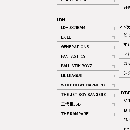
記事
SH
LDH
2.5
LDH SCREAM
記事
と
EXILE
記事
す
GENERATIONS
記事
い
FANTASTICS
記事
カ
BALLISTIK BOYZ
記事
シ
LIL LEAGUE
記事
WOLF HOWL HARMONY
記事
HYB
THE JET BOY BANGERZ
Ｖ
記事
三代目JSB
Ｂ
記事
THE RAMPAGE
EN
記事
ギャラリー
TO