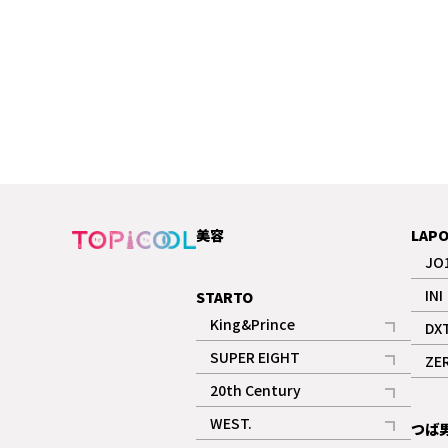
美容
LAP
JO
INI
STARTO
King&Prince
DX
記事
SUPER EIGHT
ZE
記事
20th Century
記事
WEST.
つば
記事