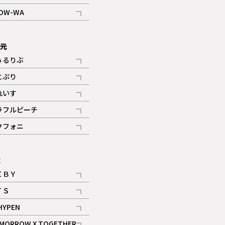
記事
OW-WA
記事
次元
ぅるりぶ
記事
とぷり
記事
れいす
ギャラリー
記事
ラフルピーチ
ギャラリー
記事
クフォニ
記事
E
ＩＢＹ
記事
ＴＳ
記事
HYPEN
記事
MORROW X TOGETHER