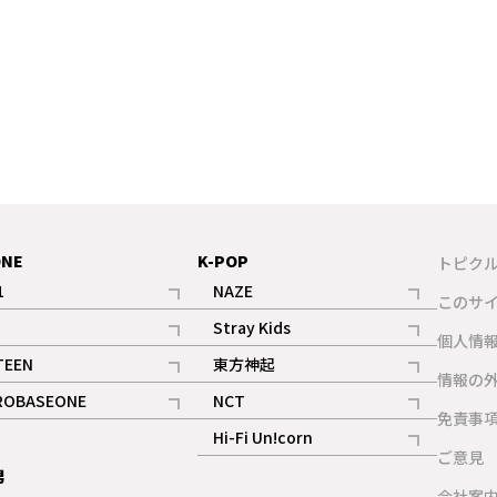
ONE
K-POP
トピク
1
NAZE
このサ
記事
記事
Stray Kids
ギャラリー
個人情
記事
記事
TEEN
東方神起
ギャラリー
情報の
記事
記事
ROBASEONE
NCT
ギャラリー
免責事
記事
記事
Hi-Fi Un!corn
ご意見
記事
男
ギャラリー
会社案