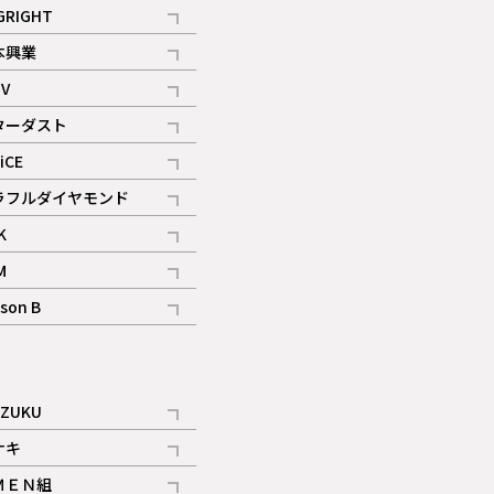
記事
GRIGHT
記事
本興業
記事
V
記事
ターダスト
ギャラリー
記事
iCE
記事
ラフルダイヤモンド
記事
K
記事
M
ギャラリー
記事
son B
ギャラリー
記事
ギャラリー
iZUKU
記事
ナキ
記事
ＭＥＮ組