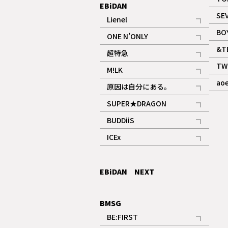
EBiDAN
SE
Lienel
記事
BO
ONE N’ONLY
記事
&T
超特急
記事
TW
M!LK
ギャラリー
記事
ao
原因は自分にある。
記事
SUPER★DRAGON
記事
BUDDiiS
記事
ICEx
記事
EBiDAN NEXT
BMSG
BE:FIRST