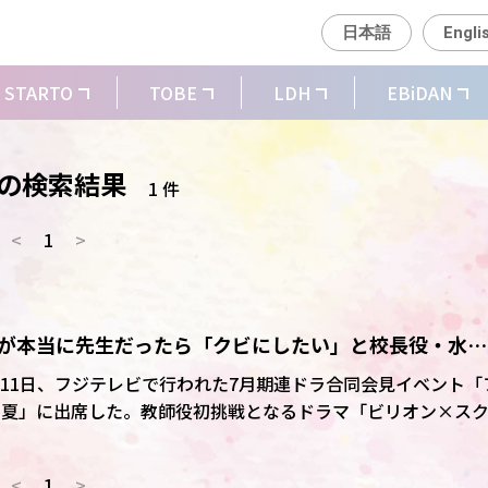
日本語
Engli
STARTO
TOBE
LDH
EBiDAN
"の検索結果
1 件
<
1
>
山田涼介が本当に先生だったら「クビにしたい」と校長役・水野
?
涼介が11日、フジテレビで行われた7月期連ドラ合同会見イベント「
4・夏」に出席した。教師役初挑戦となるドラマ「ビリオン×ス
いを語った。
<
1
>