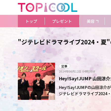
トップ
プレゼント
美容
"ジテレビドラマライブ2024・夏
記事
2024年06月12日
04時30分
Hey!Say!JUMP 
美紀が言い放った理由とは
Hey!Say!JUMPの山田
ジテレビドラマライブ202
ール」(金曜後9・00)への思