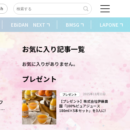
sh
EBiDAN NEXT
BMSG
LAPONE
お気に入り記事一覧
お気に入りがありません。
プレゼント
2025年11月11日
プレゼント
フ
【プレゼント】株式会社伊藤農
園「100%ピュアジュース
ク
180ml×5本セット」を3人に!