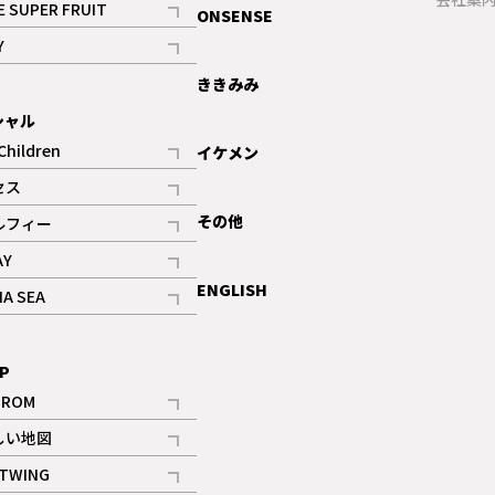
E SUPER FRUIT
ONSENSE
記事
Y
ギャラリー
記事
ききみみ
シャル
Children
イケメン
記事
セス
記事
その他
ルフィー
記事
AY
記事
ENGLISH
NA SEA
記事
P
IROM
記事
しい地図
記事
TWING