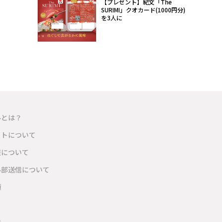
【プレゼント】紀文「The
SURIMI」クオカード(1000円分)
を3人に
ルとは？
イトについて
報について
外部送信について
項
内