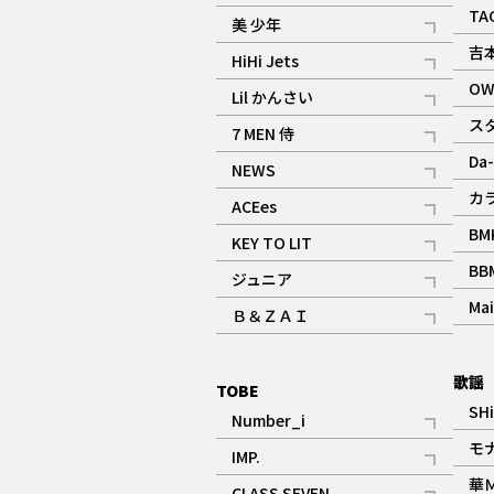
ギャラリー
記事
TA
美 少年
記事
吉
HiHi Jets
記事
OW
Lil かんさい
記事
ス
7 MEN 侍
記事
Da-
NEWS
記事
カ
ACEes
記事
BM
KEY TO LIT
記事
BB
ジュニア
記事
Mai
Ｂ＆ＺＡＩ
記事
歌謡
TOBE
SH
Number_i
記事
モ
IMP.
記事
華
CLASS SEVEN