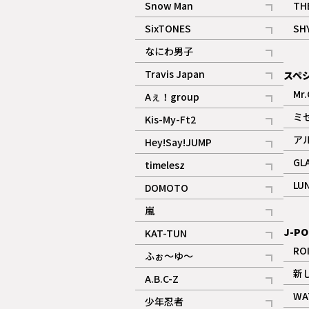
Snow Man
TH
記事
SixTONES
SH
ギャラリー
記事
なにわ男子
ギャラリー
記事
Travis Japan
スペ
記事
Mr.
Aぇ！group
記事
ミ
Kis-My-Ft2
記事
ア
Hey!Say!JUMP
ギャラリー
記事
GL
timelesz
記事
LU
DOMOTO
記事
嵐
記事
J-PO
KAT-TUN
記事
RO
ふぉ～ゆ～
記事
新
A.B.C-Z
記事
WA
少年忍者